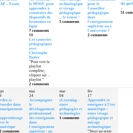
dit que
AP ... Essais
le MOOC pour
technologique
pour le
...
apprendre à
et virage
Conseiller
51 com
construire des
pédagogique
pédagogique
dispositifs de
... le retour !
dans
formation en
5 comments
l'enseignement
ligne
supérieur ou à
7 comments
l'université ?
08
2 comments
Les causeries
pédagogiques
avec
Christophe
Batier
“Pour voir la
playlist
complète,
cliquez sur ...
playlist ”
2 comments
ept
mai
mar
fév
8
24
04
17
rdre et
Accompagner
eLearning -
Apprendre et
ésordre dans
le
entre
enseigner à l'ère
'enseignement
développement
pédagogies et
numérique :
t
professionnel
technologies
entre virage
'apprentissage
des enseignants
1 comments
pédagogique et
vec le
dans
mirage
umérique
l'enseignement
technologique
2 comments
supérieur : un
“Voici un texte