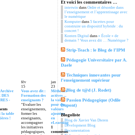
Et voici les commentaires …
interwin
dans
Ordre et désordre dans
l’enseignement et l’apprentissage avec
le numérique
Komputer
dans
5 facettes pour
construire un dispositif hybride : du
concret !
Konten Digital
dans
« École » de
demain ? Vous avez dit … Numérique ?
Strip-Teach : le Blog de l’IPM
Pédagogie Universitaire par A.
Daele
Techniques innovantes pour
l’enseignement supérieur
fév
jan
15
23
Blog de t@d (J. Rodet)
 Archive
Vous avez dit :
Méthodes
 DES
Formation des
actives ...
Passion Pédagogique (Odile
RES -
enseignants ?
la voie
“Evaluer les
pour des
Dupont)
ents
enseignements,
valeurs
 la table
former les
ajoutées
Blogoliste
ières !
enseignants,
en
Blog de Xavier Van Dieren
accompagner
eLearning
Development Blog
les initiatives
1
Documentation
pédagogiques,
comments