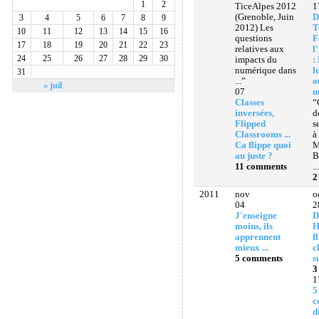
1
2
TiceAlpes 2012
1
(Grenoble, Juin
D
3
4
5
6
7
8
9
2012) Les
T
10
11
12
13
14
15
16
questions
F
17
18
19
20
21
22
23
relatives aux
l
24
25
26
27
28
29
30
impacts du
:
numérique dans
l
31
...”
o
« juil
07
n
Classes
“
inversées,
d
Flipped
s
Classrooms ...
à
Ca flippe quoi
M
au juste ?
B
11 comments
..
2
2011
nov
o
04
2
J'enseigne
D
moins, ils
H
apprennent
f
mieux ...
c
5 comments
s
3
1
5
c
d