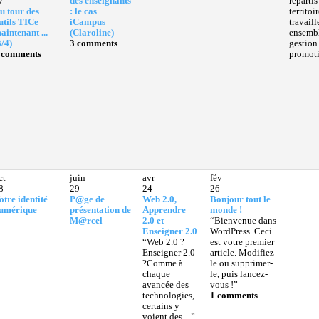
7
des enseignants
répartis
u tour des
: le cas
territoir
utils TICe
iCampus
travaill
aintenant ...
(Claroline)
ensemble
3/4)
3 comments
gestion e
 comments
promoti
ct
juin
avr
fév
8
29
24
26
otre identité
P@ge de
Web 2.0,
Bonjour tout le
umérique
présentation de
Apprendre
monde !
M@rcel
2.0 et
“Bienvenue dans
Enseigner 2.0
WordPress. Ceci
“Web 2.0 ?
est votre premier
Enseigner 2.0
article. Modifiez-
?Comme à
le ou supprimer-
chaque
le, puis lancez-
avancée des
vous !”
technologies,
1 comments
certains y
voient des ...”