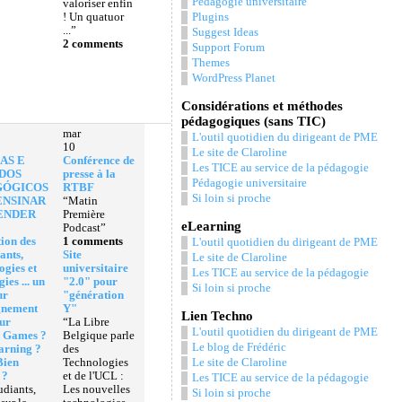
Pédagogie universitaire
valoriser enfin
! Un quatuor
Plugins
...”
Suggest Ideas
2 comments
Support Forum
Themes
WordPress Planet
Considérations et méthodes
pédagogiques (sans TIC)
mar
L'outil quotidien du dirigeant de PME
10
Le site de Claroline
AS E
Conférence de
Les TICE au service de la pédagogie
DOS
presse à la
Pédagogie universitaire
GÓGICOS
RTBF
Si loin si proche
ENSINAR
“Matin
ENDER
Première
eLearning
Podcast”
ion des
1 comments
L'outil quotidien du dirigeant de PME
ants,
Site
Le site de Claroline
ogies et
universitaire
Les TICE au service de la pédagogie
ies ... un
"2.0" pour
Si loin si proche
ur
"génération
gnement
Y"
Lien Techno
ur
“La Libre
L'outil quotidien du dirigeant de PME
s Games ?
Belgique parle
Le blog de Frédéric
arning ?
des
Bien
Technologies
Le site de Claroline
 ?
et de l'UCL :
Les TICE au service de la pédagogie
udiants,
Les nouvelles
Si loin si proche