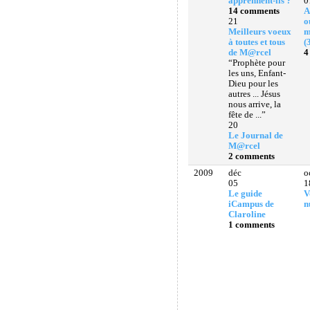
apprennent-ils ?
0
14 comments
A
21
o
Meilleurs voeux
m
à toutes et tous
(
de M@rcel
4
“Prophète pour
les uns, Enfant-
Dieu pour les
autres ... Jésus
nous arrive, la
fête de ...”
20
Le Journal de
M@rcel
2 comments
2009
déc
o
05
1
Le guide
V
iCampus de
n
Claroline
1 comments