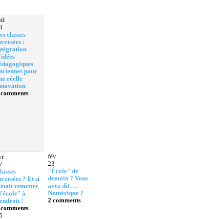
uil
3
es classes
nversées :
ntégration
'idées
édagogiques
nciennes pour
ne réelle
nnovation
 comments
fév
vr
23
7
"École" de
lasses
demain ? Vous
nversées ? Et si
avez dit …
'était remettre
Numérique ?
l'école" à
2 comments
'endroit !
 comments
5