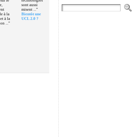
 sur le
technologies
e,
sont aussi
ent
misent ...”
 à la
Bientôt une
t à la
UCL 2.0 ?
on ...”