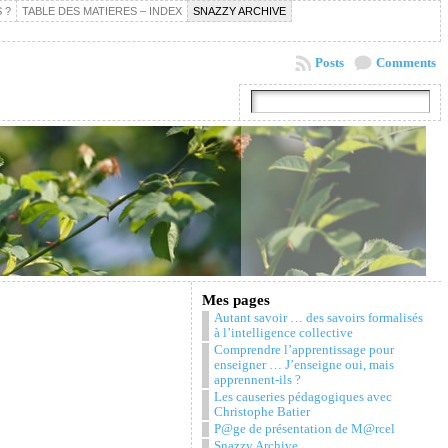
 ?
TABLE DES MATIERES – INDEX
SNAZZY ARCHIVE
Posts
Comments
Mes pages
Autant savoir … des savoirs formalisés
à l’intelligence collective
Comprendre l’apprentissage pour
enseigner … J’enseigne oui, mais
apprennent-ils ?
Les causeries pédagogiques avec
Christophe Batier
P@ge de présentation de M@rcel
Snazzy Archive