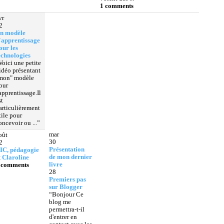
1 comments
vr
2
n modèle
'apprentissage
our les
echnologies
Voici une petite
idéo présentant
mon" modèle
our
'apprentissage.Il
st
articulièrement
tile pour
oncevoir ou ...”
mar
oût
30
2
Présentation
IC, pédagogie
de mon dernier
t Claroline
livre
 comments
28
Premiers pas
sur Blogger
“Bonjour Ce
blog me
permettra-t-il
d'entrer en