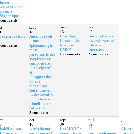
lasses
nversées ... un
arcours
édagogique
 comments
mai
jan
ct
sept
13
12
1
18
Claroline
Une conférence
Learn2, Saison
Autant Savoir
Connect the
inversée sur les
... une
first real
Classes
 comments
épistémologie
LMS ?
Inversées
toute
1 comments
2 comments
personnelle des
savoirs pour
comprendre
"l'enseigner"
et
"l'apprendre"
à l'ère
numérique
Autant savoir
… des savoirs
formalisés à
l'intelligence
collective
3 comments
jan
ov
oct
sept
juil
22
3
16
30
19
Claroli
odéliser son
A très bientôt
Les MOOC :
12
Connect
LE ou son
sur eLearn2 !
entre mirage
commandements