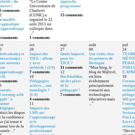
ybride : du
“Le Centre
approche
oncret !
Universitaire de
programme
5 comments
Charleroi
…
2
(CUNIC) a
15 comments
n modèle
organisé le 22
ragmatique
août 2011 un
'apprentissage
colloque dans
...”
 comments
1 comments
ov
oct
sept
août
juil
0
26
27
08
24
otivation(s) et
Impact des
Quels impacts
Une visite chez
TEORI
nteraction(s) :
TICE : allons-
pour les
les peintres de
MÉTO
eux moteurs
y avec
TICE ?
Bretagne
PEDA
our
méthode ! (2/4)
31 comments
“Mon blog, le
PARA 
'apprentissage
7 comments
12
blog de M@rcel,
E APR
4/4)
16
Ibn Khaldûn,
est bien
18
 comments
Pédagogies
un des pères
évidemment
Format
8
actives ... une
de la
principalement
enseign
ournée
tautologie ?
pédagogie !
consacré aux
technol
Learning with
(1/4)
7 comments
technologies
pédagog
pple" à
4 comments
éducatives mais
défi po
amur
11
...”
l'ensei
Belgique)
Impacts des
supérie
Voici les diapos
LMS sur
Seriou
e la conférence
l'apprentissage
Fun Le
ue j'ai tenue à
et le
Est-ce 
amur lors de la
développement
sérieux
ournée ...”
professionnel
“Des ét