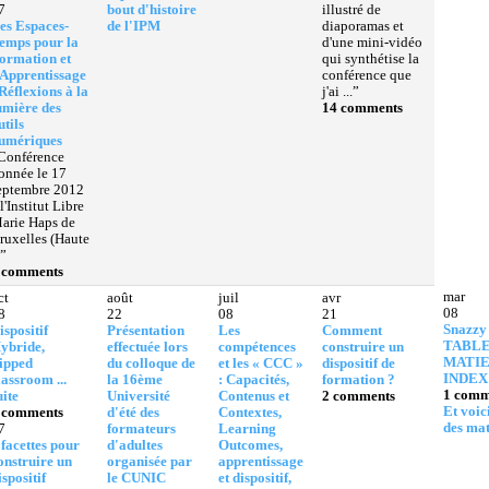
7
bout d'histoire
illustré de
es Espaces-
de l'IPM
diaporamas et
emps pour la
d'une mini-vidéo
ormation et
qui synthétise la
'Apprentissage
conférence que
 Réflexions à la
j'ai ...”
umière des
14 comments
utils
umériques
Conférence
onnée le 17
eptembre 2012
 l'Institut Libre
arie Haps de
ruxelles (Haute
.”
 comments
mar
ct
août
juil
avr
08
8
22
08
21
Snazzy
ispositif
Présentation
Les
Comment
TABLE
ybride,
effectuée lors
compétences
construire un
MATIE
lipped
du colloque de
et les « CCC »
dispositif de
INDEX
lassroom ...
la 16ème
: Capacités,
formation ?
1 comm
uite
Université
Contenus et
2 comments
Et voici
 comments
d'été des
Contextes,
des mat
7
formateurs
Learning
 facettes pour
d'adultes
Outcomes,
onstruire un
organisée par
apprentissage
ispositif
le CUNIC
et dispositif,