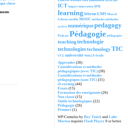
lque chose
ICT
impact
innovation
IPM
learning
ments
lebrun
LMS
Marcel
MOOC
Lebrun
modèle
méthodes
méthodes
pedagogy
numérique
actives
Pédagogie
Podcast
pédagogies
technologie
teaching
TIC
technologies
technology
université
école
UCL
Web2.0
Apprendre
(30)
Considérations et méthodes
pédagogiques (avec TIC)
(38)
Considérations et méthodes
pédagogiques (sans TIC)
(31)
eLearning
(44)
Essais
(15)
Formation des enseignants
(26)
Non classé
(15)
Outils technologiques
(22)
Pédagogie
(26)
Peinture
(1)
WP-Cumulus by
Roy Tanck
and
Luke
Morton
requires
Flash Player
9 or better.