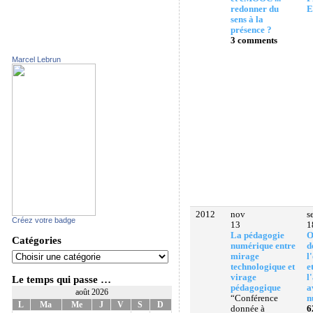
redonner du
E
sens à la
présence ?
3 comments
Marcel Lebrun
2012
nov
s
Créez votre badge
13
1
La pédagogie
O
Catégories
numérique entre
d
mirage
l
technologique et
e
virage
l
Le temps qui passe …
pédagogique
a
août 2026
“Conférence
n
L
Ma
Me
J
V
S
D
donnée à
6