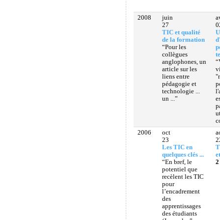
2008
juin
a
27
0
TIC et qualité
U
de la formation
d
“Pour les
p
collègues
t
anglophones, un
“
article sur les
v
liens entre
"
pédagogie et
p
technologie ...
l
un ...”
e
p
u
c
2006
oct
a
23
2
Les TIC en
T
quelques clés ...
e
“En bref, le
2
potentiel que
recèlent les TIC
pour
l’encadrement
des
apprentissages
des étudiants