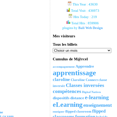
This Year : 43630
Total Visit : 436973
Hits Today : 219
Total Hits : 859906
plugins by
Bali Web Design
Mes visiteurs
Tous les billets
Cumulus de M@rcel
Apprendre
accompagnement
apprentissage
claroline
Claroline Connect
classe
Classes inversées
inversée
compétences
Digital Natives
e-learning
dispositifs
distance
eLearning
enseignement
flipped
flipped classroom
enseigner
ne
formation
classrooms
, ça vous
hybride