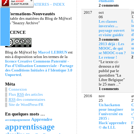
étudiants
TABLE DES MATIERES – INDEX
2 comments
j
2017
oct
Informations-Nouveautés
1
06
La table des matières du Blog de M@rcel
L
Les classes
Les "Snazzy Archive"
i
inversées ...
i
paysage ouvert
LICENCE
d
et visite guidée
p
3 comments
a
2013 déjà : Les
u
MOOC, de qui
Blog de M@rcel
by
Marcel LEBRUN
est
i
se MOOC-t-on ?
mis à disposition selon les termes de la
2
Le retour !
licence Creative Commons Paternité -
“Le texte ci-
Pas d'Utilisation Commerciale - Partage
dessous a été
des Conditions Initiales à l'Identique 3.0
publié par le
Unported
.
quotidien "La
Libre Belgique"
Méta
le 25 mars ...”
1 comments
Connexion
Flux
RSS
des articles
2016
nov
a
RSS
des commentaires
25
2
Site de WordPress-FR
Un hackaton
C
pour imaginer
i
En quelques mots …
l'université en
c
2035 :
"
Apprendre
accompagnement
Hack'apprendre
l
apprentissage
© du LLL
2
1