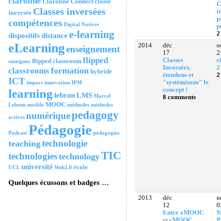
claroline
Claroline Connect
classe
C
Classes inversées
i
inversée
p
compétences
Digital Natives
p
e-learning
2
dispositifs
distance
eLearning
2014
déc
o
enseignement
17
2
flipped
Classes
e
flipped classroom
enseigner
Inversées,
2
formation
classrooms
hybride
étendons et
2
ICT
"systémisons" le
impact
innovation
IPM
concept !
learning
lebrun
LMS
Marcel
8 comments
MOOC
Lebrun
modèle
méthodes
méthodes
pedagogy
numérique
actives
Pédagogie
Podcast
pédagogies
technologie
teaching
TIC
technologies
technology
université
école
UCL
Web2.0
Quelques écussons et badges …
2013
déc
n
12
0
Entre xMOOC
M
et cMOOC ...
P