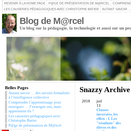
REVENIR À LA HOME PAGE
P@GE DE PRÉSENTATION DE M@RCEL
COMPRENDR
LES CAUSERIES PÉDAGOGIQUES AVEC CHRISTOPHE BATIER
AUTANT SAVOIR …
Blog de M@rcel
Un blog sur la pédagogie, la technologie et aussi sur un pe
Belles Pages
Snazzy Archive
Autant savoir … des savoirs formalisés
à l’intelligence collective
2018
juil
Comprendre l’apprentissage pour
13
enseigner … J’enseigne oui, mais
Classes
apprennent-ils ?
inversées, les
Les causeries pédagogiques avec
effets : I. Les
Christophe Batier
"résultats" des
P@ge de présentation de M@rcel
élèves et des
Snazzy Archive