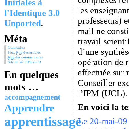
Initiales à
les enseignan
l'Identique 3.0
professeurs) e
Unported
.
mail ne consti
Méta
travail scienti
Connexion
d’une synthèse
Flux
RSS
des articles
RSS
des commentaires
opération de r
Site de WordPress-FR
effectuée sur
En quelques
Conseiller ex
mots …
l’IPM (UCL).
accompagnement
Apprendre
En voici la te
apprentissage
Le 20-mai-09 