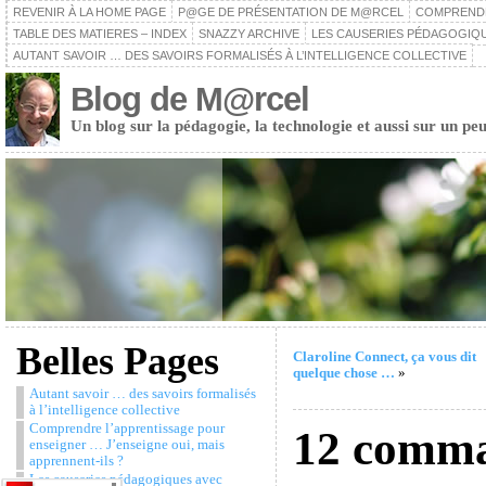
REVENIR À LA HOME PAGE
P@GE DE PRÉSENTATION DE M@RCEL
COMPRENDRE
TABLE DES MATIERES – INDEX
SNAZZY ARCHIVE
LES CAUSERIES PÉDAGOGIQU
AUTANT SAVOIR … DES SAVOIRS FORMALISÉS À L’INTELLIGENCE COLLECTIVE
Blog de M@rcel
Un blog sur la pédagogie, la technologie et aussi sur un peu
Belles Pages
Claroline Connect, ça vous dit
quelque chose …
»
Autant savoir … des savoirs formalisés
à l’intelligence collective
Comprendre l’apprentissage pour
12 comm
enseigner … J’enseigne oui, mais
apprennent-ils ?
Les causeries pédagogiques avec