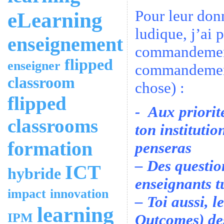
Pour leur don
eLearning
ludique, j’ai
enseignement
commandement
flipped
enseigner
commandement
classroom
chose) :
flipped
- Aux priorit
classrooms
ton institutio
formation
penseras
– Des questio
ICT
hybride
enseignants t
impact
innovation
– Toi aussi, 
learning
IPM
Outcomes) de