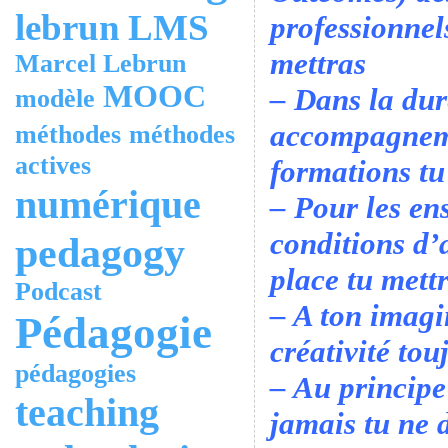
lebrun
LMS
professionnel
mettras
Marcel Lebrun
MOOC
– Dans la dur
modèle
accompagneme
méthodes
méthodes
actives
formations tu
numérique
– Pour les en
conditions d’
pedagogy
place tu mett
Podcast
– A ton imagi
Pédagogie
créativité tou
pédagogies
– Au princip
teaching
jamais tu ne d