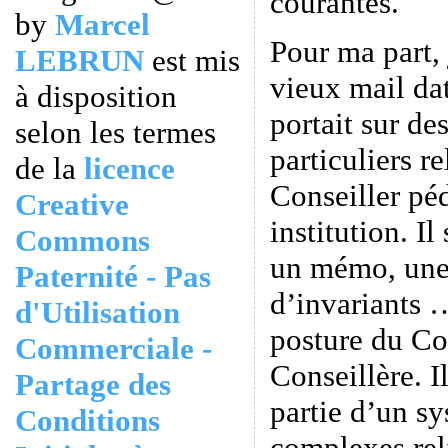
courantes.
by
Marcel
Pour ma part, 
LEBRUN
est mis
vieux mail da
à disposition
portait sur de
selon les termes
particuliers re
de la
licence
Conseiller pé
Creative
institution. Il
Commons
un mémo, une 
Paternité - Pas
d’invariants …
d'Utilisation
posture du Con
Commerciale -
Conseillère. I
Partage des
partie d’un sy
Conditions
complexes reli