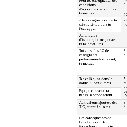
Pour les enseignants, des
di
conditions
p
d’apprentissage en place
op
tu mettras
dé
A ton imagination et à ta
qu
créativité toujours tu
l’
feras appel
Au principe
d’isomorphisme, jamais
tu ne défailliras
Toi aussi, les LO des
3.
enseignants
d
professionnels en avant,
tu mettras
Tes collègues, dans le
5.
doute, tu consulteras
et
en
Equipe et réseau, ta
co
nature seconde seront
l’
Aux valeurs ajoutées des
8.
TIC, attentif tu seras
di
re
Les conséquences de
l’évaluation de tes
formations toujours tu