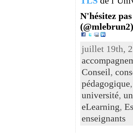
TLS
de l’Uni
N'hésitez pas
(@mlebrun2)
juillet 19th, 
accompagne
Conseil
,
cons
pédagogique
université
,
un
eLearning
,
Es
enseignants