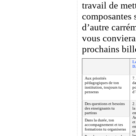
travail de met
composantes 
d’autre carré
vous conviera
prochains bill
L
D.
Aux priorités
7.
pédagogiques de ton
da
institution, toujours tu
po
penseras
d
Des questions et besoins
2.
des enseignants tu
la
partiras
en
Ac
Dans la durée, ton
et
accompagnement et tes
en
formations tu organiseras
et
le