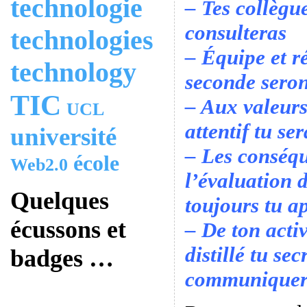
technologie
– Tes collègue
consulteras
technologies
– Équipe et r
technology
seconde seron
TIC
– Aux valeurs
UCL
attentif tu ser
université
– Les conséq
école
Web2.0
l’évaluation 
Quelques
toujours tu a
écussons et
– De ton activi
distillé tu sec
badges …
communiquer