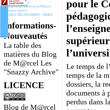
pour le C
Christophe Batier
P@ge de présentation de M@rcel
Snazzy Archive
pédagogi
TABLE DES MATIERES – INDEX
Informations-
l’enseign
Nouveautés
supérieur
La table des
l’universi
matières du Blog
de M@rcel Les
Le temps de l’
"Snazzy Archive"
temps de la m
dossiers, la r
LICENCE
documents à p
perdus dans la
Blog de M@rcel