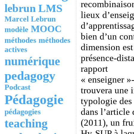
recombinaison
lebrun
LMS
lieux d’ensei
Marcel Lebrun
d’apprentissag
MOOC
modèle
bien d’un co
méthodes
méthodes
dimension est 
actives
présence-dista
numérique
rapport
pedagogy
« enseigner »
Podcast
trouvera une i
Pédagogie
typologie des 
dans l’article 
pédagogies
teaching
(2011), un fru
Hy-SUP à laq