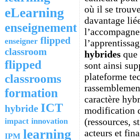
où il se trouv
eLearning
davantage lié
enseignement
l’accompagne
flipped
enseigner
l’apprentissa
classroom
hybrides
que 
flipped
sont ainsi sup
plateforme te
classrooms
rassemblement 
formation
caractère hyb
ICT
hybride
modification d
(ressources, s
impact
innovation
learning
acteurs et fina
IPM