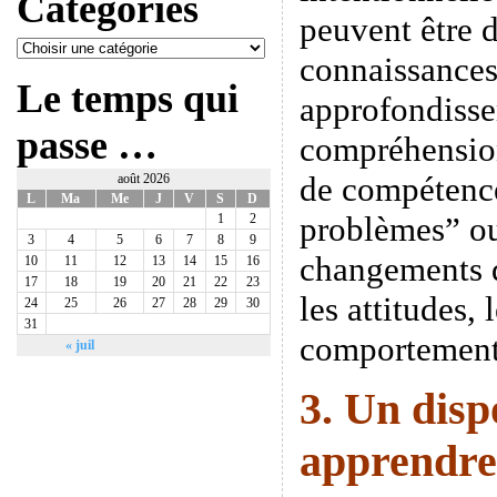
Catégories
peuvent être d
connaissances
Le temps qui
approfondisse
passe …
compréhensio
de compétence
août 2026
L
Ma
Me
J
V
S
D
problèmes” ou
1
2
3
4
5
6
7
8
9
changements d
10
11
12
13
14
15
16
17
18
19
20
21
22
23
les attitudes, 
24
25
26
27
28
29
30
31
comportement 
« juil
3. Un disp
apprendre