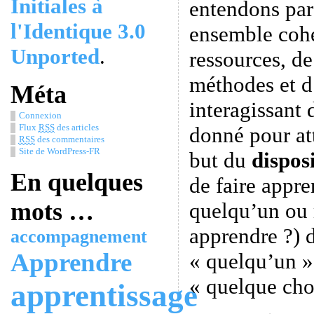
Initiales à
entendons pa
l'Identique 3.0
ensemble cohé
Unported
.
ressources, de
méthodes et d
Méta
interagissant
Connexion
Flux
RSS
des articles
donné pour at
RSS
des commentaires
Site de WordPress-FR
but du
dispos
En quelques
de faire appr
mots …
quelqu’un ou 
apprendre ?) 
accompagnement
Apprendre
« quelqu’un »
« quelque cho
apprentissage