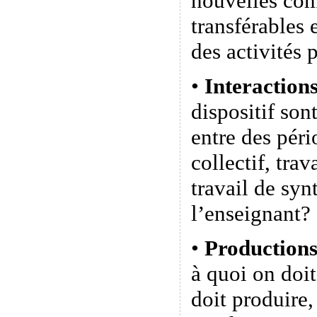
nouvelles co
transférables 
des activités 
•
Interaction
dispositif son
entre des péri
collectif, trav
travail de syn
l’enseignant?
•
Production
à quoi on doit
doit produire,