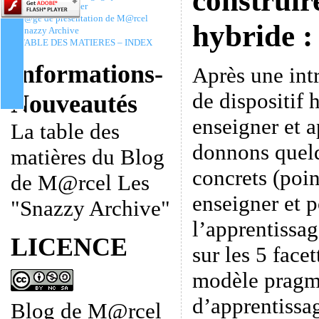
construire
Christophe Batier
P@ge de présentation de M@rcel
hybride :
Snazzy Archive
TABLE DES MATIERES – INDEX
Informations-
Après une int
de dispositif 
Nouveautés
enseigner et 
La table des
donnons quelq
matières du Blog
concrets (poi
de M@rcel Les
enseigner et p
"Snazzy Archive"
l’apprentissag
LICENCE
sur les 5 facet
modèle pragm
d’apprentissag
Blog de M@rcel