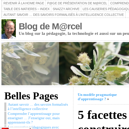
REVENIR À LA HOME PAGE
P@GE DE PRÉSENTATION DE M@RCEL
COMPRENDRE
TABLE DES MATIERES – INDEX
SNAZZY ARCHIVE
LES CAUSERIES PÉDAGOGIQU
AUTANT SAVOIR … DES SAVOIRS FORMALISÉS À L’INTELLIGENCE COLLECTIVE
Blog de M@rcel
Un blog sur la pédagogie, la technologie et aussi sur un peu
Belles Pages
Un modèle pragmatique
d’apprentissage ?
»
Autant savoir … des savoirs formalisés
à l’intelligence collective
5 facette
Comprendre l’apprentissage pour
enseigner … J’enseigne oui, mais
apprennent-ils ?
Les causeries pédagogiques avec