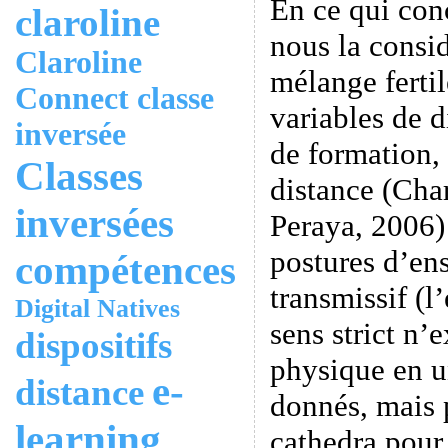
En ce qui con
claroline
nous la cons
Claroline
mélange fertil
Connect
classe
variables de d
inversée
de formation, 
Classes
distance (Char
inversées
Peraya, 2006)
postures d’en
compétences
transmissif (
Digital Natives
sens strict n’
dispositifs
physique en u
e-
distance
donnés, mais p
learning
cathedra pour 