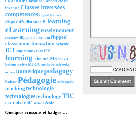
claroline
Claroline Connect
classe
Classes inversées
inversée
compétences
Digital Natives
e-learning
dispositifs
distance
eLearning
enseignement
flipped
flipped classroom
enseigner
formation
classrooms
hybride
ICT
impact
innovation
IPM
learning
lebrun
LMS
Marcel
MOOC
Lebrun
modèle
méthodes
méthodes
pedagogy
CAPTCHA C
numérique
actives
Pédagogie
Podcast
pédagogies
technologie
teaching
TIC
technologies
technology
université
école
UCL
Web2.0
Quelques écussons et badges …