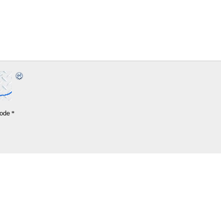
ode
*