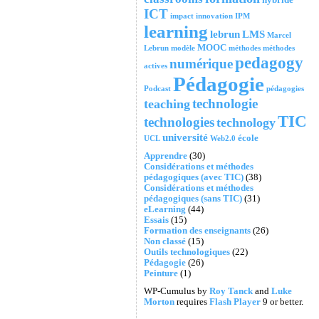
ICT
impact
innovation
IPM
learning
lebrun
LMS
Marcel
MOOC
Lebrun
modèle
méthodes
méthodes
pedagogy
numérique
actives
Pédagogie
Podcast
pédagogies
technologie
teaching
TIC
technologies
technology
université
école
UCL
Web2.0
Apprendre
(30)
Considérations et méthodes
pédagogiques (avec TIC)
(38)
Considérations et méthodes
pédagogiques (sans TIC)
(31)
eLearning
(44)
Essais
(15)
Formation des enseignants
(26)
Non classé
(15)
Outils technologiques
(22)
Pédagogie
(26)
Peinture
(1)
WP-Cumulus by
Roy Tanck
and
Luke
Morton
requires
Flash Player
9 or better.