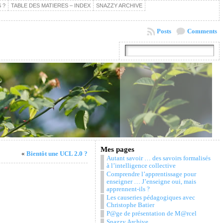
 ?
TABLE DES MATIERES – INDEX
SNAZZY ARCHIVE
Posts
Comments
Mes pages
«
Bientôt une UCL 2.0 ?
Autant savoir … des savoirs formalisés
à l’intelligence collective
Comprendre l’apprentissage pour
enseigner … J’enseigne oui, mais
apprennent-ils ?
Les causeries pédagogiques avec
Christophe Batier
P@ge de présentation de M@rcel
Snazzy Archive