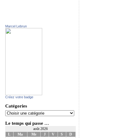
Marcel Lebrun
Créez votre badge
Catégories
Le temps qui passe …
août 2026
L
Ma
Me
J
V
S
D