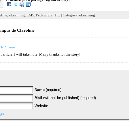
us
oline
,
eLearning
,
LMS
,
Pédagogie
,
TIC
| Category:
eLearning
mpus de Claroline
6 h 21 min
article, I will take note. Many thanks for the story!
Name
(required)
Mail
(will not be published) (required)
Website
gs