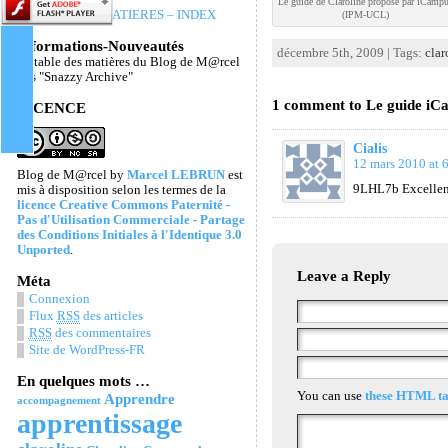
Le guide de Claroline proposé par iCamp
TABLE DES MATIERES – INDEX
(IPM-UCL)
Informations-Nouveautés
décembre 5th, 2009 | Tags:
clar
La table des matières du Blog de M@rcel
Les "Snazzy Archive"
1 comment to Le guide iCa
LICENCE
Cialis
12 mars 2010 at 
Blog de M@rcel
by
Marcel LEBRUN
est
9LHL7b Excellent 
mis à disposition selon les termes de la
licence Creative Commons Paternité -
Pas d'Utilisation Commerciale - Partage
des Conditions Initiales à l'Identique 3.0
Unported
.
Leave a Reply
Méta
Connexion
Flux
RSS
des articles
RSS
des commentaires
Site de WordPress-FR
En quelques mots …
You can use
these HTML ta
Apprendre
accompagnement
apprentissage