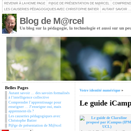
REVENIR À LA HOME PAGE
P@GE DE PRÉSENTATION DE M@RCEL
COMPRENDR
LES CAUSERIES PÉDAGOGIQUES AVEC CHRISTOPHE BATIER
AUTANT SAVOIR …
Blog de M@rcel
Un blog sur la pédagogie, la technologie et aussi sur un pe
Belles Pages
Votre identité numérique
»
Autant savoir … des savoirs formalisés
à l’intelligence collective
Le guide iCamp
Comprendre l’apprentissage pour
enseigner … J’enseigne oui, mais
apprennent-ils ?
Les causeries pédagogiques avec
Christophe Batier
P@ge de présentation de M@rcel
Snazzy Archive