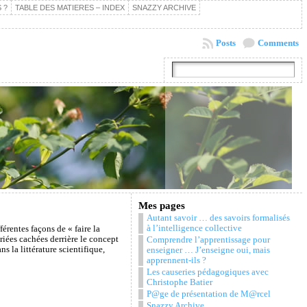
 ?
TABLE DES MATIERES – INDEX
SNAZZY ARCHIVE
Posts
Comments
Mes pages
Autant savoir … des savoirs formalisés
à l’intelligence collective
férentes façons de « faire la
ariées cachées derrière le concept
Comprendre l’apprentissage pour
s la littérature scientifique,
enseigner … J’enseigne oui, mais
apprennent-ils ?
Les causeries pédagogiques avec
Christophe Batier
P@ge de présentation de M@rcel
Snazzy Archive