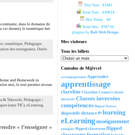
This Year : 43481
Total Visit : 436824
Hits Today : 49
oncomitante, dans le domaine de
Total Hits : 859736
a vie durant), le numérique fait
plugins by
Bali Web Design
Mes visiteurs
ce
,
numérique
,
Pédagogie
,
ation des enseignants
,
Outils
Tous les billets
Cumulus de M@rcel
Apprendre
accompagnement
 at home and Homework in
apprentissage
 selon moi, le tout premier niveau
claroline
Claroline Connect
classe
Classes inversées
inversée
a & Takeuchi
,
Pédagogie
|
compétences
ques (sans TIC)
,
eLearning
,
Digital Natives
e-learning
dispositifs
distance
eLearning
enseignement
endre « l’enseigner »
flipped
flipped classroom
enseigner
formation
classrooms
hybride