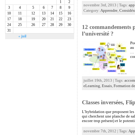
1
2
novembre 3rd, 2013 | Tags:
app
3
4
5
6
7
8
9
Category:
Apprendre
,
Considéra
10
11
12
13
14
15
16
17
18
19
20
21
22
23
24
25
26
27
28
29
30
12 commandements pou
31
l’université ?
« juil
Pou
au 
… s
com
juillet 19th, 2013 | Tags:
accom
eLearning
,
Essais
,
Formation de
Classes inversées, Fl
L’hybridation que proposent les 
qui cherchent une planche de sal
encore trop présent) et le potent
novembre 7th, 2012 | Tags:
App