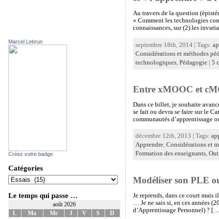
Au travers de la question (épist
« Comment les technologies contri
connaissances, sur (2) les invaria
Marcel Lebrun
septembre 18th, 2014 | Tags:
ap
Considérations et méthodes pé
technologiques
,
Pédagogie
|
5 
Entre xMOOC et cMOO
Dans ce billet, je souhaite avanc
se fait ou devra se faire sur le 
communautés d’apprentissage ou 
décembre 12th, 2013 | Tags:
ap
Apprendre
,
Considérations et 
Formation des enseignants
,
Out
Créez votre badge
Catégories
Modéliser son PLE o
Le temps qui passe …
Je reprends, dans ce court mais i
… Je ne sais si, en ces années (
août 2026
d’Apprentissage Personnel) ? […
L
Ma
Me
J
V
S
D