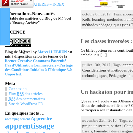
TABLE DES MATIERES – INDEX
Informations-Nouveautés
octobre 6th, 2017 | Tags:
appren
La table des matières du Blog de M@rcel
Kolb
,
learning
,
méthodes
,
numé
Les "Snazzy Archive"
méthodes pédagogiques (sans T
LICENCE
Les classes inversées
Ce billet portera sur la contrib
Blog de M@rcel
by
Marcel LEBRUN
est
archaïque » […]
mis à disposition selon les termes de la
licence Creative Commons Paternité -
juillet 13th, 2017 | Tags:
appren
Pas d'Utilisation Commerciale - Partage
des Conditions Initiales à l'Identique 3.0
Considérations et méthodes pé
Unported
.
technologiques
,
Pédagogie
|
4 
Méta
Connexion
Un hackaton pour im
Flux
RSS
des articles
RSS
des commentaires
Que sera « l’école » au XXIème s
Site de WordPress-FR
début de troisième millénaire ? Q
participer à son instauration dans
En quelques mots …
Apprendre
accompagnement
novembre 25th, 2016 | Tags:
co
apprentissage
projet
,
université
,
vision
| Cate
Essais
,
Formation des enseigna