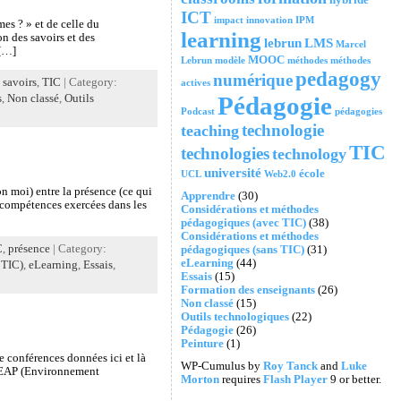
ICT
impact
innovation
IPM
es ? » et de celle du
learning
n des savoirs et des
lebrun
LMS
Marcel
 […]
MOOC
Lebrun
modèle
méthodes
méthodes
pedagogy
numérique
,
savoirs
,
TIC
| Category:
actives
Pédagogie
s
,
Non classé
,
Outils
Podcast
pédagogies
technologie
teaching
TIC
technologies
technology
université
école
UCL
Web2.0
n moi) entre la présence (ce qui
Apprendre
(30)
s compétences exercées dans les
Considérations et méthodes
pédagogiques (avec TIC)
(38)
Considérations et méthodes
C
,
présence
| Category:
pédagogiques (sans TIC)
(31)
eLearning
(44)
 TIC)
,
eLearning
,
Essais
,
Essais
(15)
Formation des enseignants
(26)
Non classé
(15)
Outils technologiques
(22)
Pédagogie
(26)
Peinture
(1)
de conférences données ici et là
WP-Cumulus by
Roy Tanck
and
Luke
ou EAP (Environnement
Morton
requires
Flash Player
9 or better.