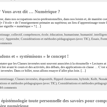
? Vous avez dit … Numérique ?
nne, dans nos occupations socio-professionnelles, dans nos loisirs et, de manière c
(« l’école » de l’enseignement primaire au supérieur, un lieu d’apprentissage toute l
ue signifie « numérique » ? […]
ntissage
,
collectif
,
compétences
,
école
,
éducation
,
humanisme
,
humanité
,
intelligen
gory:
Apprendre
,
Considérations et méthodes pédagogiques (avec TIC)
,
Essais
,
Form
comments
ndons et « systémisons » le concept !
stater que les Classes inversées sont souvent associées à la ritournelle « Lectures
à lire avant le cours et des activités, des débats, des applications en classe … C’est
 inversées. Dans ce billet, nous allons essayer d’aller plus loin. […]
prentissage
,
Classes inversées
,
dispositifs
,
flipped classrooms
,
hybride
,
Kolb
,
Nonak
tions et méthodes pédagogiques (avec TIC)
,
Considérations et méthodes pédagogi
44 comments
pistémologie toute personnelle des savoirs pour compr
l’ère numérique