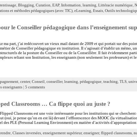
rentissage
,
Blogging
,
Curation
,
EAP
,
Information
,
learning
,
Littéracie numérique
,
N
tions et méthodes pédagogiques (avec TIC)
,
eLearning
,
Essais
,
Outils technologiq
r le Conseiller pédagogique dans l’enseignement sup
r ma part, j’ai redécouvert un vieux mail datant de 2009 et qui portait sur des points
métier de Conseiller pédagogique en institution. Il s’agissait d’établir un mémo, une
tructurels de la posture du Conseiller ou de la Conseillère. Il fait évidemment part
plexes reliant son Institution, les enseignants (non seulement les professeurs) et le
pagnement
,
center
,
Conseil
,
conseiller
,
learning
,
pédagogique
,
teaching
,
TLS
,
unive
s enseignants
|
5 comments
ipped Classrooms … Ca flippe quoi au juste ?
Flipped Classrooms est une voie intéressante pour les institutions qui se cherchent 
ut (oui, je pense qu’on en est là) devant l’efflorescence des MOOC (la virtualisatio
iel des PLE (Personal Learning Environment) en matière d’activités d’appropriation e
rendre
,
Classes inversées
,
enseignement supérieur
,
enseigner
,
flipped classrooms
,
n