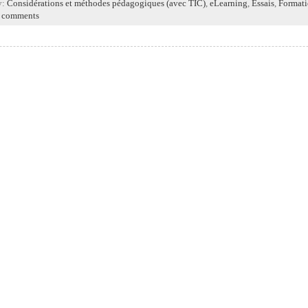
y:
Considérations et méthodes pédagogiques (avec TIC)
,
eLearning
,
Essais
,
Formati
 comments