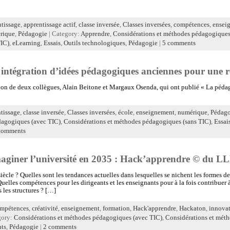
tissage
,
apprentissage actif
,
classe inversée
,
Classes inversées
,
compétences
,
ensei
rique
,
Pédagogie
| Category:
Apprendre
,
Considérations et méthodes pédagogiques
IC)
,
eLearning
,
Essais
,
Outils technologiques
,
Pédagogie
|
5 comments
 : intégration d’idées pédagogiques anciennes pour une r
ution de deux collègues, Alain Beitone et Margaux Osenda, qui ont publié « La péd
tissage
,
classe inversée
,
Classes inversées
,
école
,
enseignement
,
numérique
,
Pédago
dagogiques (avec TIC)
,
Considérations et méthodes pédagogiques (sans TIC)
,
Essai
comments
aginer l’université en 2035 : Hack’apprendre © du L
iècle ? Quelles sont les tendances actuelles dans lesquelles se nichent les formes d
uelles compétences pour les dirigeants et les enseignants pour à la fois contribuer 
 les structures ? […]
mpétences
,
créativité
,
enseignement
,
formation
,
Hack'apprendre
,
Hackaton
,
innova
gory:
Considérations et méthodes pédagogiques (avec TIC)
,
Considérations et méth
nts
,
Pédagogie
|
2 comments