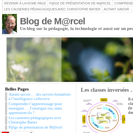
REVENIR À LA HOME PAGE
P@GE DE PRÉSENTATION DE M@RCEL
COMPRENDR
LES CAUSERIES PÉDAGOGIQUES AVEC CHRISTOPHE BATIER
AUTANT SAVOIR …
Blog de M@rcel
Un blog sur la pédagogie, la technologie et aussi sur un pe
Belles Pages
Les classes inversées 
Autant savoir … des savoirs formalisés
à l’intelligence collective
Il 
cla
Comprendre l’apprentissage pour
(le
enseigner … J’enseigne oui, mais
dan
apprennent-ils ?
Les causeries pédagogiques avec
Christophe Batier
P@ge de présentation de M@rcel
Snazzy Archive