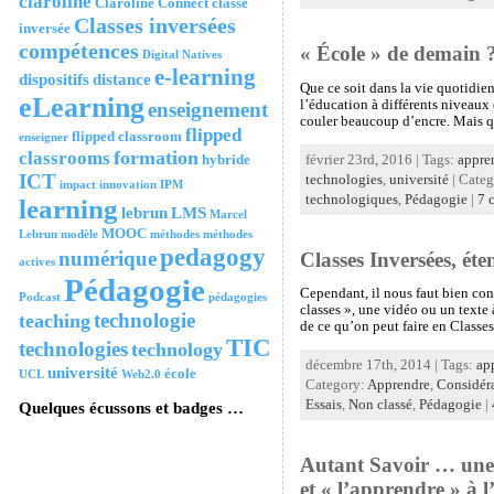
claroline
Claroline Connect
classe
Classes inversées
inversée
compétences
« École » de demain 
Digital Natives
e-learning
dispositifs
distance
Que ce soit dans la vie quotidie
eLearning
l’éducation à différents niveaux 
enseignement
couler beaucoup d’encre. Mais q
flipped
flipped classroom
enseigner
formation
classrooms
hybride
février 23rd, 2016 | Tags:
appre
ICT
technologies
,
université
| Cate
impact
innovation
IPM
technologiques
,
Pédagogie
|
7 
learning
lebrun
LMS
Marcel
MOOC
Lebrun
modèle
méthodes
méthodes
pedagogy
numérique
Classes Inversées, éte
actives
Pédagogie
Cependant, il nous faut bien con
Podcast
pédagogies
classes », une vidéo ou un texte 
technologie
teaching
de ce qu’on peut faire en Classes
TIC
technologies
technology
décembre 17th, 2014 | Tags:
ap
université
école
UCL
Web2.0
Category:
Apprendre
,
Considéra
Essais
,
Non classé
,
Pédagogie
|
Quelques écussons et badges …
Autant Savoir … une é
et « l’apprendre » à 