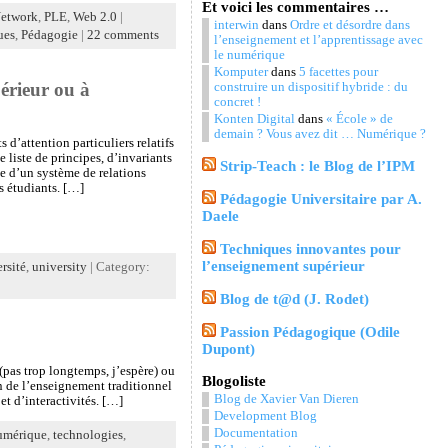
Et voici les commentaires …
etwork
,
PLE
,
Web 2.0
|
interwin
dans
Ordre et désordre dans
ues
,
Pédagogie
|
22 comments
l’enseignement et l’apprentissage avec
le numérique
Komputer
dans
5 facettes pour
érieur ou à
construire un dispositif hybride : du
concret !
Konten Digital
dans
« École » de
demain ? Vous avez dit … Numérique ?
 d’attention particuliers relatifs
 liste de principes, d’invariants
Strip-Teach : le Blog de l’IPM
ie d’un système de relations
s étudiants. […]
Pédagogie Universitaire par A.
Daele
Techniques innovantes pour
l’enseignement supérieur
rsité
,
university
| Category:
Blog de t@d (J. Rodet)
Passion Pédagogique (Odile
Dupont)
(pas trop longtemps, j’espère) ou
Blogoliste
n de l’enseignement traditionnel
Blog de Xavier Van Dieren
t d’interactivités. […]
Development Blog
Documentation
umérique
,
technologies
,