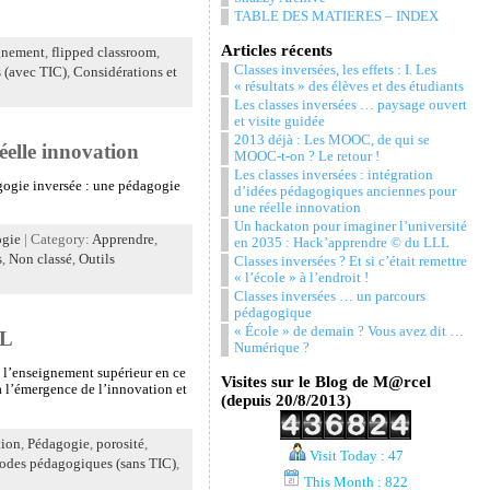
TABLE DES MATIERES – INDEX
Articles récents
gnement
,
flipped classroom
,
Classes inversées, les effets : I. Les
 (avec TIC)
,
Considérations et
« résultats » des élèves et des étudiants
Les classes inversées … paysage ouvert
et visite guidée
2013 déjà : Les MOOC, de qui se
éelle innovation
MOOC-t-on ? Le retour !
Les classes inversées : intégration
agogie inversée : une pédagogie
d’idées pédagogiques anciennes pour
une réelle innovation
Un hackaton pour imaginer l’université
gie
| Category:
Apprendre
,
en 2035 : Hack’apprendre © du LLL
s
,
Non classé
,
Outils
Classes inversées ? Et si c’était remettre
« l’école » à l’endroit !
Classes inversées … un parcours
pédagogique
« École » de demain ? Vous avez dit …
LL
Numérique ?
e l’enseignement supérieur en ce
Visites sur le Blog de M@rcel
à l’émergence de l’innovation et
(depuis 20/8/2013)
tion
,
Pédagogie
,
porosité
,
Visit Today : 47
odes pédagogiques (sans TIC)
,
This Month : 822