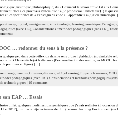
émologique, historique, philosophique) du « Comment le savoir arrive-t-il aux Homm
buent-elles à ce processus systémique ? », je proposerai 3 billets sur (1) la questio
nts et les spécificités de « l’enseigner » et de « l’apprendre » à (3) l’ère numérique.
prentissage
,
digital
,
enseignement
,
épistémologie
,
learning
,
numérique
,
Pédagogie
dagogiques (avec TIC)
,
Considérations et méthodes pédagogiques (sans TIC)
,
Essai
comments
C … redonner du sens à la présence ?
er quelque peu dans cette réflexion dans le sens d’une hybridation (souhaitable selo
Campus du XXIème siècle) et la distance (l’externalisation des savoirs, les MOOC, le
de pratiques en ligne). […]
prentissage
,
campus
,
Coursera
,
distance
,
edX
,
eLearning
,
flipped classrooms
,
MOO
méthodes pédagogiques (avec TIC)
,
Considérations et méthodes pédagogiques (sans
ils technologiques
|
19 comments
u son EAP … Essais
llustré billet, quelques modélisations génériques que j’avais réalisées à l’occasion 
2011 et 2012), j’utilisais déjà les termes de PLE (Personal learning Environment) 
]