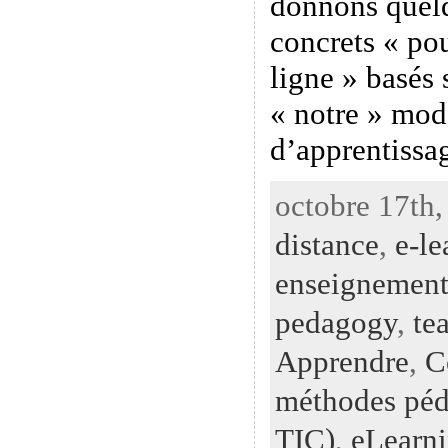
donnons quelq
concrets « po
ligne » basés 
« notre » mod
d’apprentissa
octobre 17th,
distance
,
e-le
enseignemen
pedagogy
,
te
Apprendre
,
C
méthodes péd
TIC)
,
eLearn