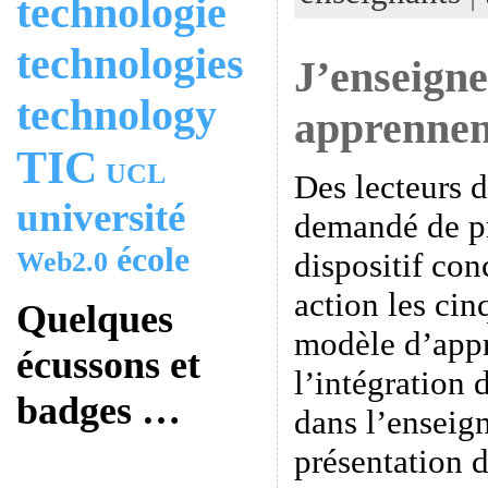
technologie
technologies
J’enseigne
technology
apprenne
TIC
UCL
Des lecteurs 
université
demandé de pr
école
dispositif con
Web2.0
action les cin
Quelques
modèle d’appr
écussons et
l’intégration
badges …
dans l’ensei
présentation d