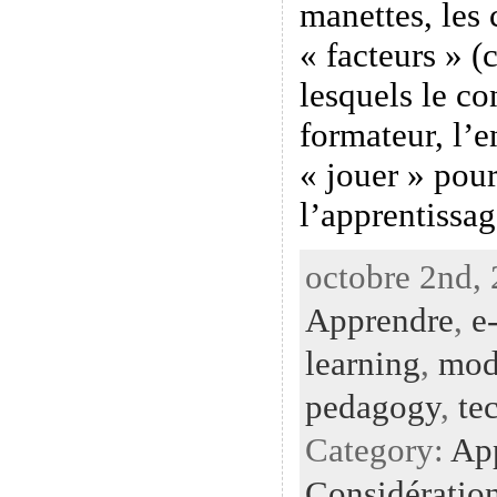
manettes, les 
« facteurs » (
lesquels le co
formateur, l’
« jouer » pour
l’apprentissa
octobre 2nd, 
Apprendre
,
e
learning
,
mod
pedagogy
,
te
Category:
Ap
Considératio