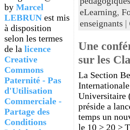
pédagogiques
by
Marcel
eLearning
,
Fo
LEBRUN
est mis
enseignants
|
à disposition
selon les termes
Une confé
de la
licence
sur les Cl
Creative
Commons
La Section Be
Paternité - Pas
International
d'Utilisation
Universitaire
Commerciale -
préside a lanc
Partage des
temps un nouv
Conditions
le 10 > 20 > T