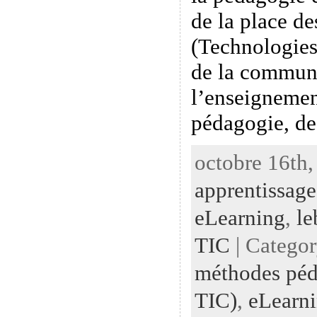
de la place d
(Technologies
de la commun
l’enseignemen
pédagogie, d
octobre 16th,
apprentissage
eLearning
,
le
TIC
| Catego
méthodes péd
TIC)
,
eLearn