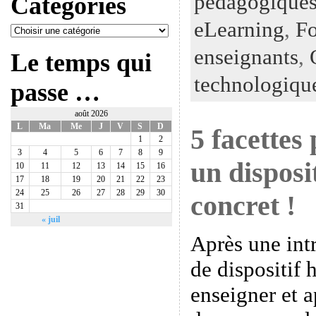
pédagogiques
Catégories
eLearning
,
Fo
enseignants
,
Le temps qui
technologiqu
passe …
août 2026
L
Ma
Me
J
V
S
D
5 facettes
1
2
3
4
5
6
7
8
9
un disposi
10
11
12
13
14
15
16
17
18
19
20
21
22
23
24
25
26
27
28
29
30
concret !
31
« juil
Après une int
de dispositif 
enseigner et 