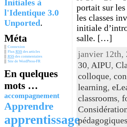
Initiales à
portait sur le
l'Identique 3.0
les classes in
Unported
.
initiale d’int
Méta
salle. […]
Connexion
janvier 12th,
Flux
RSS
des articles
RSS
des commentaires
Site de WordPress-FR
30
,
AIPU
,
Cla
En quelques
colloque
,
con
mots …
learning
,
eLe
accompagnement
classrooms
,
f
Apprendre
Considératio
apprentissage
pédagogiques