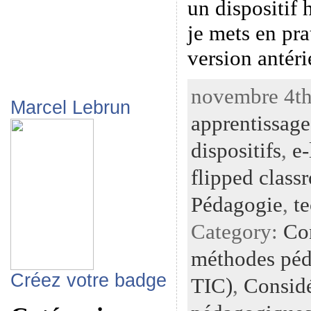
un dispositif 
je mets en pra
version antéri
novembre 4th,
Marcel Lebrun
apprentissage
dispositifs
,
e-
flipped class
Pédagogie
,
t
Category:
Con
méthodes péd
Créez votre badge
TIC)
,
Considé