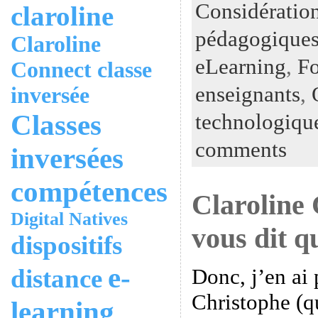
Considératio
claroline
pédagogiques
Claroline
eLearning
,
Fo
Connect
classe
enseignants
,
inversée
Classes
technologiqu
comments
inversées
compétences
Claroline 
Digital Natives
vous dit 
dispositifs
e-
Donc, j’en ai 
distance
Christophe (qu
learning