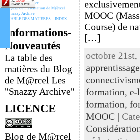
exclusivement
Christophe Batier
P@ge de présentation de M@rcel
MOOC (Massi
Snazzy Archive
TABLE DES MATIERES – INDEX
Course) de na
Informations-
[…]
Nouveautés
octobre 21st,
La table des
apprentissage
matières du Blog
connectivism
de M@rcel Les
"Snazzy Archive"
formation
,
e-
formation
,
fo
LICENCE
MOOC
| Cat
Considératio
Blog de M@rcel