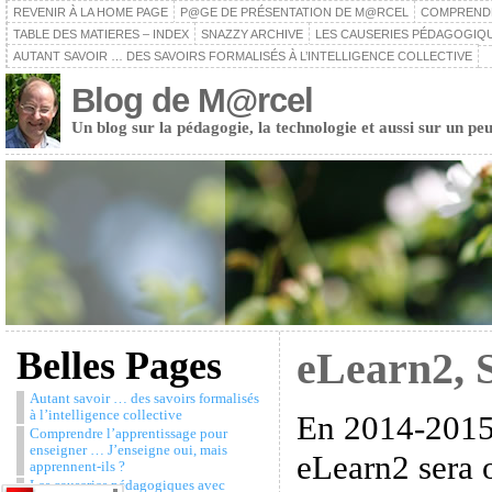
REVENIR À LA HOME PAGE
P@GE DE PRÉSENTATION DE M@RCEL
COMPRENDRE
TABLE DES MATIERES – INDEX
SNAZZY ARCHIVE
LES CAUSERIES PÉDAGOGIQU
AUTANT SAVOIR … DES SAVOIRS FORMALISÉS À L’INTELLIGENCE COLLECTIVE
Blog de M@rcel
Un blog sur la pédagogie, la technologie et aussi sur un peu
Belles Pages
eLearn2, 
Autant savoir … des savoirs formalisés
à l’intelligence collective
En 2014-2015,
Comprendre l’apprentissage pour
enseigner … J’enseigne oui, mais
eLearn2 sera 
apprennent-ils ?
Les causeries pédagogiques avec