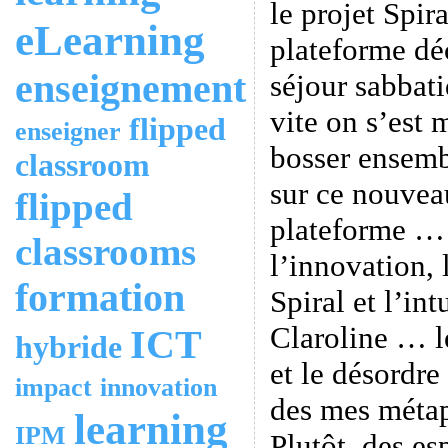
le projet Spir
eLearning
plateforme dé
enseignement
séjour sabbati
vite on s’est 
flipped
enseigner
bosser ensemb
classroom
sur ce nouvea
flipped
plateforme … 
classrooms
l’innovation, 
formation
Spiral et l’int
Claroline … le
ICT
hybride
et le désordr
impact
innovation
des mes métap
learning
IPM
Plutôt, des es