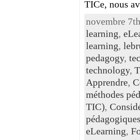
TICe, nous av
novembre 7th
learning
,
eLe
learning
,
leb
pedagogy
,
te
technology
,
T
Apprendre
,
C
méthodes péd
TIC)
,
Considé
pédagogiques
eLearning
,
Fo