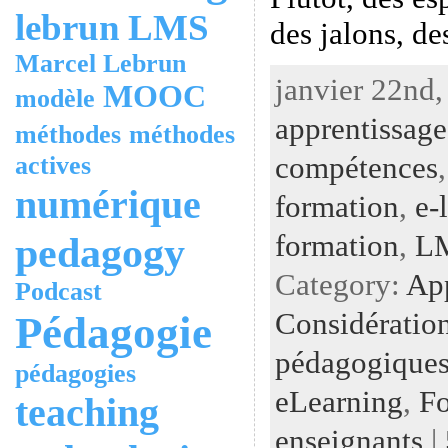
lebrun
LMS
des jalons, d
Marcel Lebrun
janvier 22nd,
MOOC
modèle
apprentissage
méthodes
méthodes
compétences
actives
numérique
formation
,
e-
formation
,
L
pedagogy
Category:
Ap
Podcast
Considératio
Pédagogie
pédagogiques
pédagogies
eLearning
,
Fo
teaching
enseignants
|