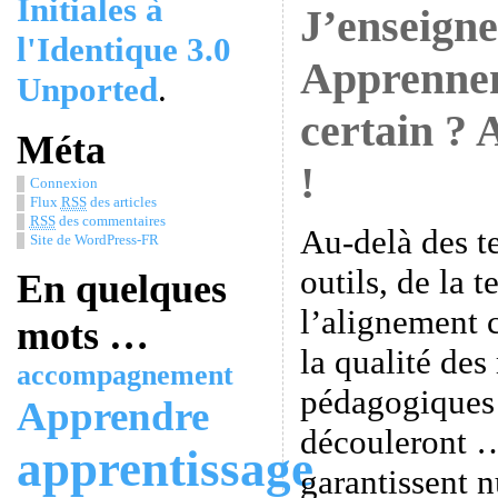
Initiales à
J’enseigne
l'Identique 3.0
Apprennent
Unported
.
certain ? A
Méta
!
Connexion
Flux
RSS
des articles
RSS
des commentaires
Au-delà des t
Site de WordPress-FR
outils, de la 
En quelques
l’alignement c
mots …
la qualité de
accompagnement
pédagogiques 
Apprendre
découleront …
apprentissage
garantissent 