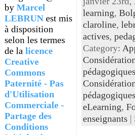
janvier 23rd,
by
Marcel
learning
,
Bol
LEBRUN
est mis
claroline
,
leb
à disposition
actives
,
peda
selon les termes
Category:
Ap
de la
licence
Considératio
Creative
pédagogiques
Commons
Considératio
Paternité - Pas
d'Utilisation
pédagogiques
Commerciale -
eLearning
,
Fo
Partage des
enseignants
|
Conditions