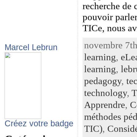
recherche de 
pouvoir parle
TICe, nous av
novembre 7th
Marcel Lebrun
learning
,
eLe
learning
,
leb
pedagogy
,
te
technology
,
T
Apprendre
,
C
méthodes péd
Créez votre badge
TIC)
,
Considé