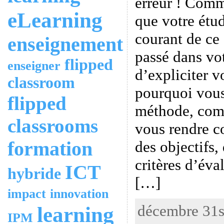
erreur ! Com
eLearning
que votre étud
courant de ce 
enseignement
passé dans vot
flipped
enseigner
d’expliciter v
classroom
pourquoi vous
flipped
méthode, com
classrooms
vous rendre c
formation
des objectifs,
critères d’éva
ICT
hybride
[…]
impact
innovation
décembre 31st
learning
IPM