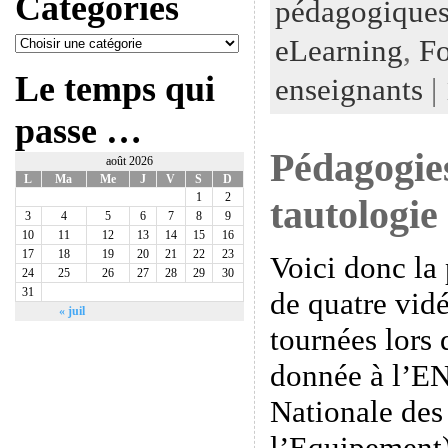
Catégories
pédagogiques
eLearning
,
Fo
Le temps qui
enseignants
|
passe …
Pédagogie
août 2026
L
Ma
Me
J
V
S
D
1
2
tautologie 
3
4
5
6
7
8
9
10
11
12
13
14
15
16
17
18
19
20
21
22
23
Voici donc la
24
25
26
27
28
29
30
31
de quatre vidé
« juil
tournées lors
donnée à l’E
Nationale des
l’Equipement)