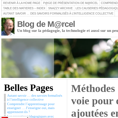
REVENIR À LA HOME PAGE
P@GE DE PRÉSENTATION DE M@RCEL
COMPRENDRE
TABLE DES MATIERES – INDEX
SNAZZY ARCHIVE
LES CAUSERIES PÉDAGOGIQU
AUTANT SAVOIR … DES SAVOIRS FORMALISÉS À L’INTELLIGENCE COLLECTIVE
Blog de M@rcel
Un blog sur la pédagogie, la technologie et aussi sur un peu
Belles Pages
Méthodes 
Autant savoir … des savoirs formalisés
voie pour 
à l’intelligence collective
Comprendre l’apprentissage pour
enseigner … J’enseigne oui, mais
ajoutées 
apprennent-ils ?
Les causeries pédagogiques avec