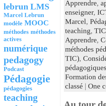
Apprendre
,
a
lebrun
LMS
enseigner
,
IC
Marcel Lebrun
Marcel
,
Péda
MOOC
modèle
teaching
,
TIC
méthodes
méthodes
actives
Apprendre
,
C
numérique
méthodes péd
pedagogy
TIC)
,
Considé
pédagogiques
Podcast
Formation de
Pédagogie
classé
|
One 
pédagogies
teaching
Au tour de