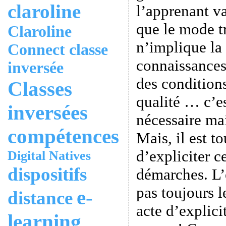
claroline
l’apprenant v
que le mode t
Claroline
n’implique la
Connect
classe
connaissances
inversée
des condition
Classes
qualité … c’es
inversées
nécessaire mai
compétences
Mais, il est t
d’expliciter c
Digital Natives
dispositifs
démarches. L’
pas toujours l
e-
distance
acte d’explici
learning