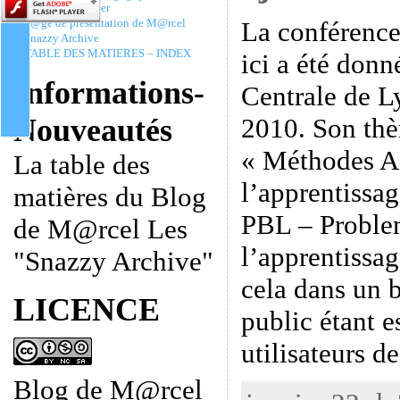
Christophe Batier
La conférence
P@ge de présentation de M@rcel
Snazzy Archive
TABLE DES MATIERES – INDEX
ici a été donn
Informations-
Centrale de L
2010. Son thè
Nouveautés
« Méthodes Ac
La table des
l’apprentissag
matières du Blog
PBL – Proble
de M@rcel Les
l’apprentissag
"Snazzy Archive"
cela dans un 
LICENCE
public étant e
utilisateurs d
Blog de M@rcel