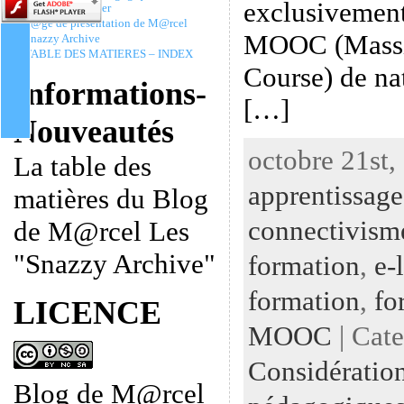
exclusivement
Christophe Batier
P@ge de présentation de M@rcel
MOOC (Massi
Snazzy Archive
TABLE DES MATIERES – INDEX
Course) de na
Informations-
[…]
Nouveautés
octobre 21st,
La table des
apprentissage
matières du Blog
connectivism
de M@rcel Les
"Snazzy Archive"
formation
,
e-
formation
,
fo
LICENCE
MOOC
| Cat
Considératio
Blog de M@rcel