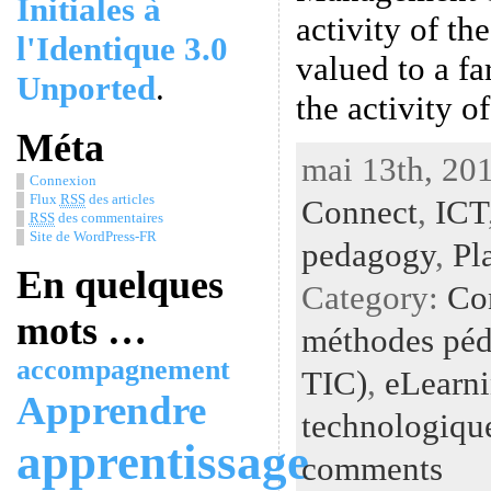
Initiales à
activity of the
l'Identique 3.0
valued to a fa
Unported
.
the activity o
Méta
mai 13th, 201
Connexion
Flux
RSS
des articles
Connect
,
ICT
RSS
des commentaires
Site de WordPress-FR
pedagogy
,
Pl
En quelques
Category:
Con
mots …
méthodes péd
accompagnement
TIC)
,
eLearn
Apprendre
technologiqu
apprentissage
comments