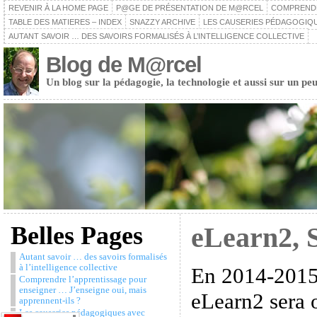
REVENIR À LA HOME PAGE
P@GE DE PRÉSENTATION DE M@RCEL
COMPRENDRE
TABLE DES MATIERES – INDEX
SNAZZY ARCHIVE
LES CAUSERIES PÉDAGOGIQU
AUTANT SAVOIR … DES SAVOIRS FORMALISÉS À L’INTELLIGENCE COLLECTIVE
Blog de M@rcel
Un blog sur la pédagogie, la technologie et aussi sur un peu
Belles Pages
eLearn2, 
Autant savoir … des savoirs formalisés
à l’intelligence collective
En 2014-2015,
Comprendre l’apprentissage pour
enseigner … J’enseigne oui, mais
eLearn2 sera 
apprennent-ils ?
Les causeries pédagogiques avec