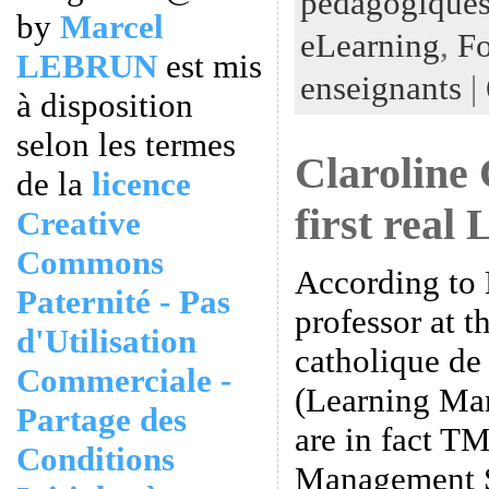
pédagogiques
by
Marcel
eLearning
,
Fo
LEBRUN
est mis
enseignants
|
à disposition
selon les termes
Claroline
de la
licence
first real
Creative
Commons
According to 
Paternité - Pas
professor at t
d'Utilisation
catholique d
Commerciale -
(Learning Ma
Partage des
are in fact T
Conditions
Management Sy