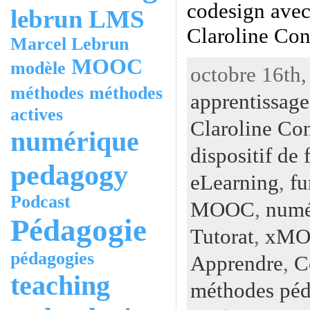
codesign avec 
lebrun
LMS
Claroline Co
Marcel Lebrun
MOOC
modèle
octobre 16th,
méthodes
méthodes
apprentissage
actives
Claroline Co
numérique
dispositif de
pedagogy
eLearning
,
fu
Podcast
MOOC
,
numé
Pédagogie
Tutorat
,
xM
pédagogies
Apprendre
,
C
teaching
méthodes péd