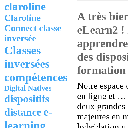
claroline
A très bie
Claroline
Connect
classe
eLearn2 !
inversée
apprendre
Classes
des disposi
inversées
formation 
compétences
Notre espace 
Digital Natives
en ligne et … 
dispositifs
deux grandes 
e-
distance
majeures en
learning
hybridation q