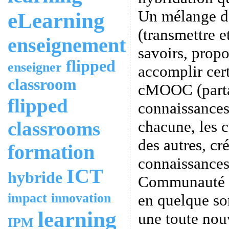
Un mélange
eLearning
(transmettre e
enseignement
savoirs, propo
flipped
enseigner
accomplir cert
classroom
cMOOC (parta
flipped
connaissances
chacune, les c
classrooms
des autres, cr
formation
connaissances,
ICT
hybride
Communauté
impact
innovation
en quelque sor
learning
une toute nou
IPM