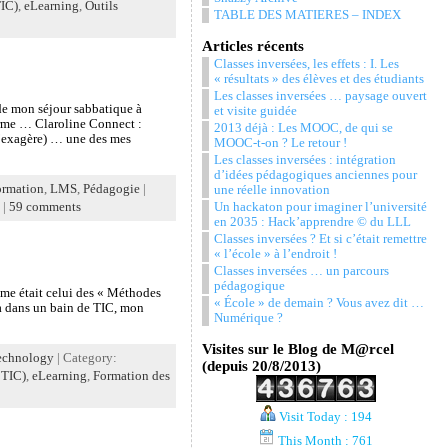
TIC)
,
eLearning
,
Outils
TABLE DES MATIERES – INDEX
Articles récents
Classes inversées, les effets : I. Les
« résultats » des élèves et des étudiants
Les classes inversées … paysage ouvert
 de mon séjour sabbatique à
et visite guidée
orme … Claroline Connect :
2013 déjà : Les MOOC, de qui se
 (j’exagère) … une des mes
MOOC-t-on ? Le retour !
Les classes inversées : intégration
d’idées pédagogiques anciennes pour
ormation
,
LMS
,
Pédagogie
|
une réelle innovation
Un hackaton pour imaginer l’université
|
59 comments
en 2035 : Hack’apprendre © du LLL
Classes inversées ? Et si c’était remettre
« l’école » à l’endroit !
Classes inversées … un parcours
pédagogique
ème était celui des « Méthodes
« École » de demain ? Vous avez dit …
la dans un bain de TIC, mon
Numérique ?
Visites sur le Blog de M@rcel
echnology
| Category:
(depuis 20/8/2013)
 TIC)
,
eLearning
,
Formation des
Visit Today : 194
This Month : 761