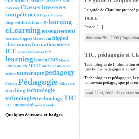
Le guide iCampus de 
claroline
Claroline Connect
classe
Classes inversées
inversée
Le guide de Claroline proposé 
compétences
Digital Natives
TABLE
e-learning
dispositifs
distance
Posted […]
eLearning
enseignement
flipped
décembre 5th, 2009 | Tags:
clar
flipped classroom
enseigner
formation
classrooms
hybride
ICT
impact
innovation
IPM
TIC, pédagogie et Cl
learning
lebrun
LMS
Marcel
Technologies de l’information e
MOOC
Lebrun
modèle
méthodes
méthodes
Une bonne pédagogie d’abord !
pedagogy
numérique
actives
Technologies et pédagogies, la ri
Pédagogie
renouveau pédagogique plus en acc
Podcast
pédagogies
technologie
teaching
août 22nd, 2006 | Tags:
claroli
TIC
technologies
technology
université
école
UCL
Web2.0
Quelques écussons et badges …