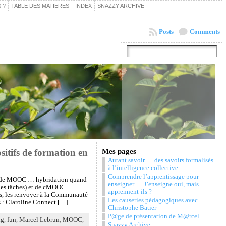
 ?
TABLE DES MATIERES – INDEX
SNAZZY ARCHIVE
Posts
Comments
itifs de formation en
Mes pages
Autant savoir … des savoirs formalisés
à l’intelligence collective
Comprendre l’apprentissage pour
ère de MOOC … hybridation quand
enseigner … J’enseigne oui, mais
ines tâches) et de cMOOC
apprennent-ils ?
ces, les renvoyer à la Communauté
Les causeries pédagogiques avec
s : Claroline Connect […]
Christophe Batier
P@ge de présentation de M@rcel
ng
,
fun
,
Marcel Lebrun
,
MOOC
,
Snazzy Archive