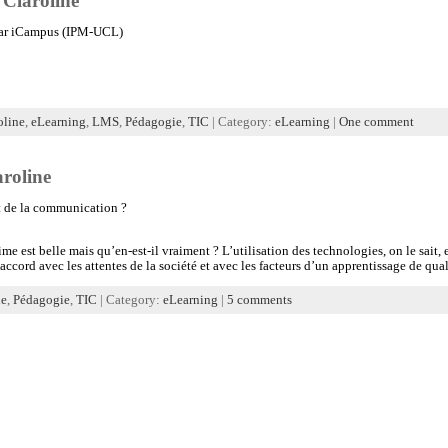
Claroline
par iCampus (IPM-UCL)
oline
,
eLearning
,
LMS
,
Pédagogie
,
TIC
| Category:
eLearning
|
One comment
aroline
t de la communication ?
me est belle mais qu’en-est-il vraiment ? L’utilisation des technologies, on le sait, 
ord avec les attentes de la société et avec les facteurs d’un apprentissage de quali
ne
,
Pédagogie
,
TIC
| Category:
eLearning
|
5 comments