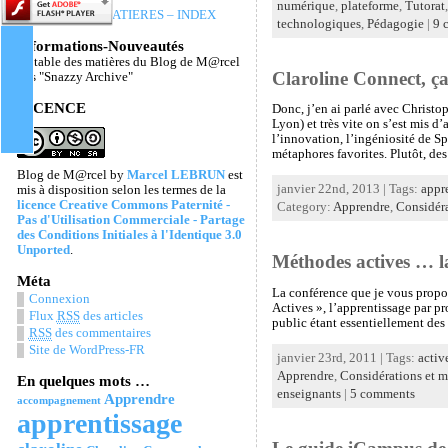
numérique
,
plateforme
,
Tutorat
TABLE DES MATIERES – INDEX
technologiques
,
Pédagogie
|
9 
Informations-Nouveautés
La table des matières du Blog de M@rcel
Claroline Connect, ç
Les "Snazzy Archive"
LICENCE
Donc, j’en ai parlé avec Christo
Lyon) et très vite on s’est mis 
l’innovation, l’ingéniosité de Spi
métaphores favorites. Plutôt, des
Blog de M@rcel
by
Marcel LEBRUN
est
janvier 22nd, 2013 | Tags:
appr
mis à disposition selon les termes de la
licence Creative Commons Paternité -
Category:
Apprendre
,
Considéra
Pas d'Utilisation Commerciale - Partage
des Conditions Initiales à l'Identique 3.0
Unported
.
Méthodes actives … la
Méta
La conférence que je vous propos
Connexion
Actives », l’apprentissage par p
Flux
RSS
des articles
public étant essentiellement des 
RSS
des commentaires
Site de WordPress-FR
janvier 23rd, 2011 | Tags:
activ
Apprendre
,
Considérations et 
En quelques mots …
enseignants
|
5 comments
Apprendre
accompagnement
apprentissage