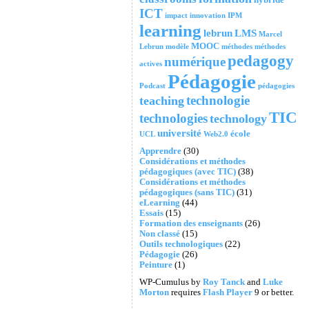
ICT
impact
innovation
IPM
learning
lebrun
LMS
Marcel
MOOC
Lebrun
modèle
méthodes
méthodes
pedagogy
numérique
actives
Pédagogie
Podcast
pédagogies
technologie
teaching
TIC
technologies
technology
université
école
UCL
Web2.0
Apprendre
(30)
Considérations et méthodes
pédagogiques (avec TIC)
(38)
Considérations et méthodes
pédagogiques (sans TIC)
(31)
eLearning
(44)
Essais
(15)
Formation des enseignants
(26)
Non classé
(15)
Outils technologiques
(22)
Pédagogie
(26)
Peinture
(1)
WP-Cumulus by
Roy Tanck
and
Luke
Morton
requires
Flash Player
9 or better.