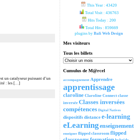
This Year : 43420
Total Visit : 436763
Hits Today : 200
Total Hits : 859669
plugins by
Bali Web Design
Mes visiteurs
Tous les billets
Cumulus de M@rcel
est un catalyseur puissant d’un
Apprendre
accompagnement
té : les […]
apprentissage
claroline
Claroline Connect
classe
Classes inversées
inversée
compétences
Digital Natives
e-learning
dispositifs
distance
eLearning
enseignement
flipped
flipped classroom
enseigner
formation
classrooms
hybride