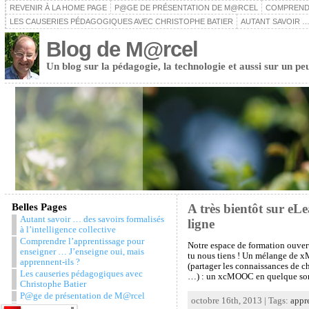
REVENIR À LA HOME PAGE
P@GE DE PRÉSENTATION DE M@RCEL
COMPRENDR
LES CAUSERIES PÉDAGOGIQUES AVEC CHRISTOPHE BATIER
AUTANT SAVOIR …
Blog de M@rcel
Un blog sur la pédagogie, la technologie et aussi sur un pe
Belles Pages
A très bientôt sur eL
Autant savoir … des savoirs formalisés
ligne
à l’intelligence collective
Comprendre l’apprentissage pour
Notre espace de formation ouver
enseigner … J’enseigne oui, mais
tu nous tiens ! Un mélange de xM
apprennent-ils ?
(partager les connaissances de c
Les causeries pédagogiques avec
…) : un xcMOOC en quelque sorte.
Christophe Batier
P@ge de présentation de M@rcel
octobre 16th, 2013 | Tags:
appr
Snazzy Archive