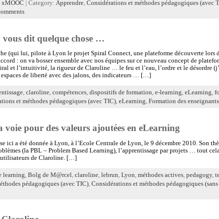
,
xMOOC
| Category:
Apprendre
,
Considérations et méthodes pédagogiques (avec 
comments
a vous dit quelque chose …
phe (qui lui, pilote à Lyon le projet Spiral Connect, une plateforme découverte lors
d’accord : on va bosser ensemble avec nos équipes sur ce nouveau concept de platef
ral et l’intuitivité, la rigueur de Claroline … le feu et l’eau, l’ordre et le désordre
 espaces de liberté avec des jalons, des indicateurs … […]
entissage
,
claroline
,
compétences
,
dispositifs de formation
,
e-learning
,
eLearning
,
f
tions et méthodes pédagogiques (avec TIC)
,
eLearning
,
Formation des enseignants
 voie pour des valeurs ajoutées en eLearning
e ici a été donnée à Lyon, à l’Ecole Centrale de Lyon, le 9 décembre 2010. Son th
roblèmes (la PBL – Problem Based Learning), l’apprentissage par projets … tout ce
utilisateurs de Claroline. […]
e learning
,
Bolg de M@rcel
,
claroline
,
lebrun
,
Lyon
,
méthodes actives
,
pedagogy
,
t
méthodes pédagogiques (avec TIC)
,
Considérations et méthodes pédagogiques (sans