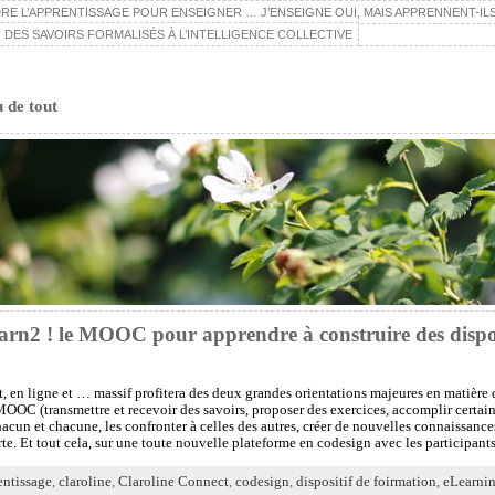
E L’APPRENTISSAGE POUR ENSEIGNER … J’ENSEIGNE OUI, MAIS APPRENNENT-ILS
 DES SAVOIRS FORMALISÉS À L’INTELLIGENCE COLLECTIVE
u de tout
earn2 ! le MOOC pour apprendre à construire des dispos
t, en ligne et … massif profitera des deux grandes orientations majeures en mati
OOC (transmettre et recevoir des savoirs, proposer des exercices, accomplir certa
hacun et chacune, les confronter à celles des autres, créer de nouvelles connaissan
 Et tout cela, sur une toute nouvelle plateforme en codesign avec les participant
entissage
,
claroline
,
Claroline Connect
,
codesign
,
dispositif de foirmation
,
eLearni