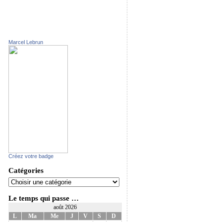
Marcel Lebrun
Créez votre badge
Catégories
Le temps qui passe …
août 2026
L
Ma
Me
J
V
S
D