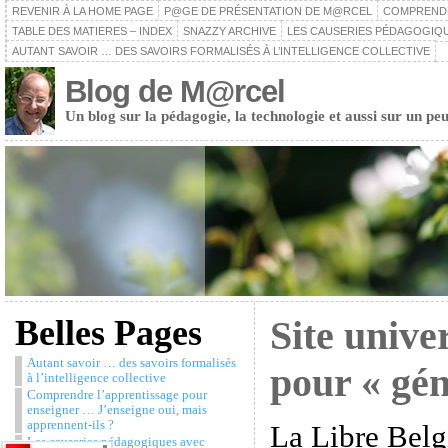
REVENIR À LA HOME PAGE
P@GE DE PRÉSENTATION DE M@RCEL
COMPRENDRE
TABLE DES MATIERES – INDEX
SNAZZY ARCHIVE
LES CAUSERIES PÉDAGOGIQU
AUTANT SAVOIR … DES SAVOIRS FORMALISÉS À L’INTELLIGENCE COLLECTIVE
Blog de M@rcel
Un blog sur la pédagogie, la technologie et aussi sur un peu
Belles Pages
Site univer
Autant savoir … des savoirs formalisés
pour « gén
à l’intelligence collective
Comprendre l’apprentissage pour
enseigner … J’enseigne oui, mais
apprennent-ils ?
La Libre Belg
Les causeries pédagogiques avec