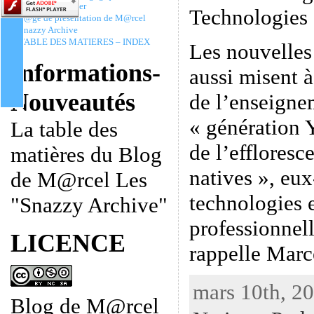
Christophe Batier
Technologies 
P@ge de présentation de M@rcel
Snazzy Archive
TABLE DES MATIERES – INDEX
Les nouvelles
Informations-
aussi misent 
Nouveautés
de l’enseignem
« génération 
La table des
de l’effloresc
matières du Blog
natives », eu
de M@rcel Les
technologies e
"Snazzy Archive"
professionnel
LICENCE
rappelle Marc
mars 10th, 20
Blog de M@rcel