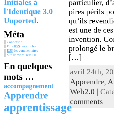
Initiales à
particulier, d
l'Identique 3.0
pires périls 
Unported
.
qu’ils revend
est une de ces
Méta
invention. Co
Connexion
prolongé le b
Flux
RSS
des articles
RSS
des commentaires
[…]
Site de WordPress-FR
En quelques
avril 24th, 20
mots …
Apprendre
,
A
accompagnement
Web2.0
| Cat
Apprendre
comments
apprentissage