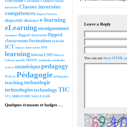
claroline
Claroline Connect
classe
Classes inversées
inversée
compétences
Digital Natives
e-learning
dispositifs
distance
Leave a Reply
eLearning
enseignement
flipped
flipped classroom
enseigner
formation
classrooms
hybride
ICT
impact
innovation
IPM
learning
lebrun
LMS
Marcel
You can use
these HTML ta
MOOC
Lebrun
modèle
méthodes
méthodes
pedagogy
numérique
actives
Pédagogie
Podcast
pédagogies
technologie
teaching
TIC
technologies
technology
université
école
UCL
Web2.0
Quelques écussons et badges …