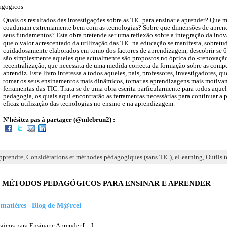
agogicos
Quais os resultados das investigações sobre as TIC para ensinar e aprender? Que m
coadunam extremamente bem com as tecnologias? Sobre que dimensões de apren
seus fundamentos? Esta obra pretende ser uma reflexão sobre a integração da in
que o valor acrescentado da utilização das TIC na educação se manifesta, sobret
cuidadosamente elaborados em tomo dos factores de aprendizagem, descobrir se 6
são simplesmente aqueles que actualmente são propostos no óptica do «renovaçã
recentralização, que necessita de uma medida correcta da formação sobre as compe
aprendiz. Este livro interessa a todos aqueles, pais, professores, investigadores, q
tomar os seus ensinamentos mais dinâmicos, tomar as aprendizagens mais motivante
ferramentas das TIC. Trata se de uma obra escrita parficularmente para todos aque
pedagogia, os quais aqui encontrarão as ferramentas necessárias para continuar a 
eficaz utilização das tecnologias no ensino e na aprendizagem.
N'hésitez pas à partager (@mlebrun2) :
pprendre
,
Considérations et méthodes pédagogiques (sans TIC)
,
eLearning
,
Outils 
S E MÉTODOS PEDAGÓGICOS PARA ENSINAR E APRENDER
 matières | Blog de M@rcel
gicos para Ensinar e Aprender […]