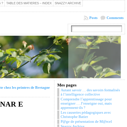
 ?
TABLE DES MATIERES – INDEX
SNAZZY ARCHIVE
Posts
Comments
Mes pages
te chez les peintres de Bretagne
Autant savoir … des savoirs formalisés
à l’intelligence collective
Comprendre l’apprentissage pour
INAR E
enseigner … J’enseigne oui, mais
apprennent-ils ?
Les causeries pédagogiques avec
Christophe Batier
P@ge de présentation de M@rcel
Snazzy Archive