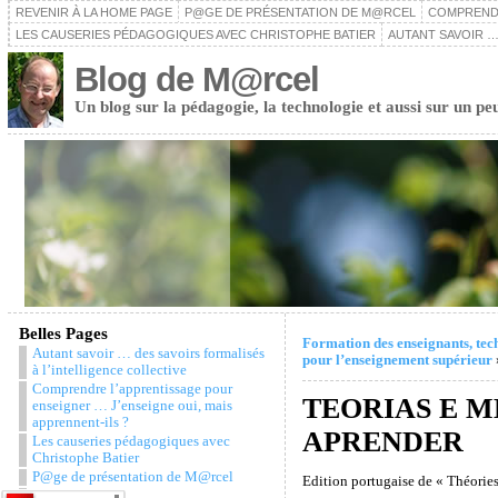
REVENIR À LA HOME PAGE
P@GE DE PRÉSENTATION DE M@RCEL
COMPRENDR
LES CAUSERIES PÉDAGOGIQUES AVEC CHRISTOPHE BATIER
AUTANT SAVOIR …
Blog de M@rcel
Un blog sur la pédagogie, la technologie et aussi sur un pe
Belles Pages
Formation des enseignants, tec
Autant savoir … des savoirs formalisés
pour l’enseignement supérieur
à l’intelligence collective
Comprendre l’apprentissage pour
TEORIAS E M
enseigner … J’enseigne oui, mais
apprennent-ils ?
APRENDER
Les causeries pédagogiques avec
Christophe Batier
P@ge de présentation de M@rcel
Edition portugaise de « Théorie
Snazzy Archive