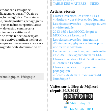
TABLE DES MATIERES – INDEX
étodos são estes que se
Articles récents
dizagem repousam? Quais os
Classes inversées, les effets : I. Les
ovação pedagógica. Constatado
« résultats » des élèves et des étudiants
udo, em dispositivos pedagógicos
Les classes inversées … paysage ouvert
 que os métodos «particulares»
et visite guidée
o» do ensino e numa certa
2013 déjà : Les MOOC, de qui se
tências e as atitudes do
MOOC-t-on ? Le retour !
ue de forma reflectida desejam
Les classes inversées : intégration
s e activos, utilizar melhor as
d’idées pédagogiques anciennes pour
les que se interessam e exercem a
une réelle innovation
progredir neste domínio e no do
Un hackaton pour imaginer l’université
en 2035 : Hack’apprendre © du LLL
Classes inversées ? Et si c’était remettre
« l’école » à l’endroit !
Classes inversées … un parcours
pédagogique
« École » de demain ? Vous avez dit …
technologiques
,
Pédagogie
Numérique ?
Visites sur le Blog de M@rcel
(depuis 20/8/2013)
Visit Today : 30
This Month : 1011