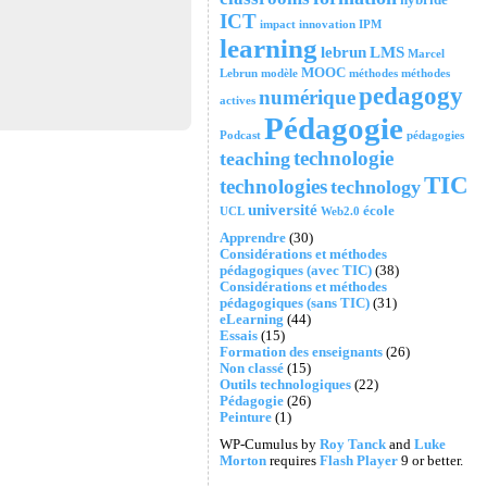
ICT
impact
innovation
IPM
learning
lebrun
LMS
Marcel
MOOC
Lebrun
modèle
méthodes
méthodes
pedagogy
numérique
actives
Pédagogie
Podcast
pédagogies
technologie
teaching
TIC
technologies
technology
université
école
UCL
Web2.0
Apprendre
(30)
Considérations et méthodes
pédagogiques (avec TIC)
(38)
Considérations et méthodes
pédagogiques (sans TIC)
(31)
eLearning
(44)
Essais
(15)
Formation des enseignants
(26)
Non classé
(15)
Outils technologiques
(22)
Pédagogie
(26)
Peinture
(1)
WP-Cumulus by
Roy Tanck
and
Luke
Morton
requires
Flash Player
9 or better.