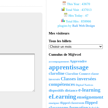
This Year : 43670
Total Visit : 437013
Hits Today : 47
Total Hits : 859966
plugins by
Bali Web Design
Mes visiteurs
Tous les billets
Cumulus de M@rcel
Apprendre
accompagnement
apprentissage
claroline
Claroline Connect
classe
Classes inversées
inversée
compétences
Digital Natives
e-learning
dispositifs
distance
eLearning
enseignement
flipped
flipped classroom
enseigner
formation
classrooms
hybride