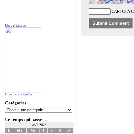
CAPTCHA C
Marcel Lebrun
Créez votre badge
Catégories
Le temps qui passe …
août 2026
L
Ma
Me
J
V
S
D