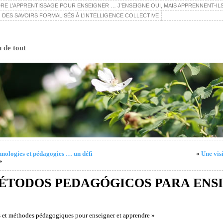
E L’APPRENTISSAGE POUR ENSEIGNER … J’ENSEIGNE OUI, MAIS APPRENNENT-ILS
 DES SAVOIRS FORMALISÉS À L’INTELLIGENCE COLLECTIVE
u de tout
hnologies et pédagogies … un défi
«
Une visi
»
ÉTODOS PEDAGÓGICOS PARA ENS
s et méthodes pédagogiques pour enseigner et apprendre »