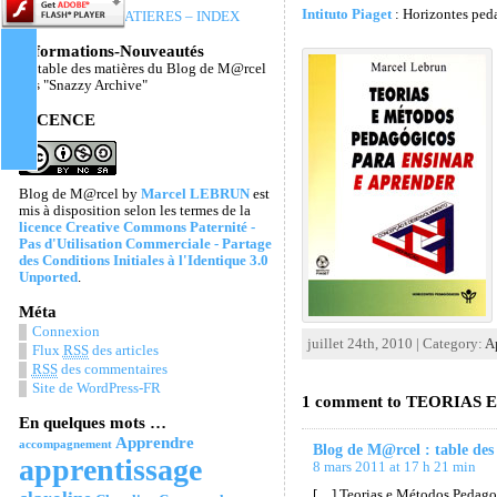
Intituto Piaget
: Horizontes ped
TABLE DES MATIERES – INDEX
Informations-Nouveautés
La table des matières du Blog de M@rcel
Les "Snazzy Archive"
LICENCE
Blog de M@rcel
by
Marcel LEBRUN
est
mis à disposition selon les termes de la
licence Creative Commons Paternité -
Pas d'Utilisation Commerciale - Partage
des Conditions Initiales à l'Identique 3.0
Unported
.
Méta
Connexion
juillet 24th, 2010 | Category:
A
Flux
RSS
des articles
RSS
des commentaires
Site de WordPress-FR
1 comment to TEORIA
En quelques mots …
Apprendre
accompagnement
Blog de M@rcel : table des
apprentissage
8 mars 2011 at 17 h 21 min
[…] Teorias e Métodos Pedago