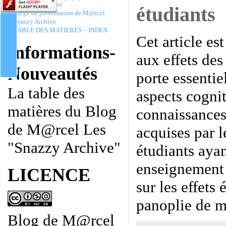
Christophe Batier
étudiants
P@ge de présentation de M@rcel
Snazzy Archive
TABLE DES MATIERES – INDEX
Cet article est
Informations-
aux effets des 
Nouveautés
porte essentie
La table des
aspects cogniti
matières du Blog
connaissances
de M@rcel Les
acquises par l
"Snazzy Archive"
étudiants aya
enseignement 
LICENCE
sur les effets 
panoplie de 
Blog de M@rcel