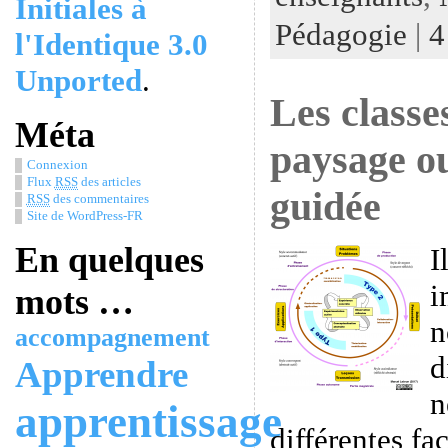
Initiales à
Pédagogie
|
4
l'Identique 3.0
Unported
.
Les classe
Méta
paysage ou
Connexion
Flux
RSS
des articles
guidée
RSS
des commentaires
Site de WordPress-FR
En quelques
I
i
mots …
n
accompagnement
d
Apprendre
n
apprentissage
différentes fa