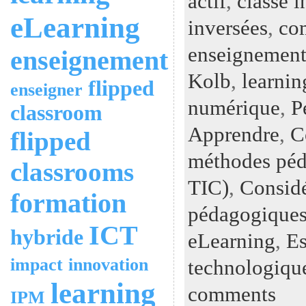
actif
,
classe i
eLearning
inversées
,
co
enseignemen
enseignement
Kolb
,
learnin
flipped
enseigner
numérique
,
P
classroom
Apprendre
,
C
flipped
méthodes péd
classrooms
TIC)
,
Considé
formation
pédagogiques
ICT
hybride
eLearning
,
Es
impact
innovation
technologiqu
learning
comments
IPM