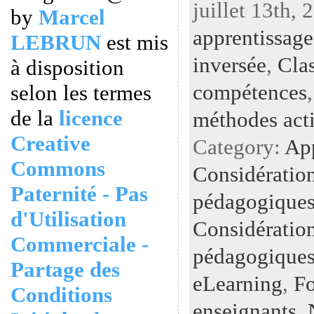
juillet 13th, 
by
Marcel
apprentissage
LEBRUN
est mis
inversée
,
Clas
à disposition
compétences
selon les termes
de la
licence
méthodes act
Creative
Category:
Ap
Commons
Considératio
Paternité - Pas
pédagogiques
d'Utilisation
Considératio
Commerciale -
pédagogiques
Partage des
eLearning
,
Fo
Conditions
enseignants
,