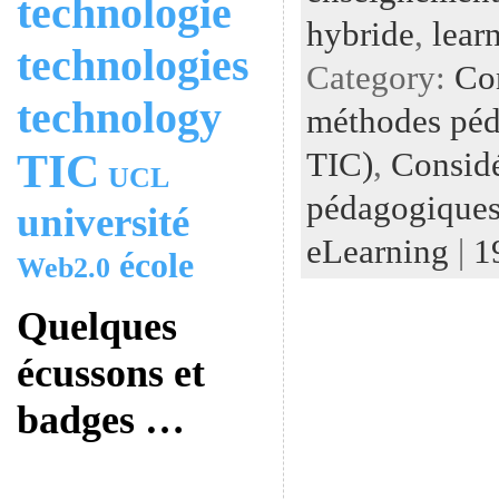
technologie
hybride
,
lear
technologies
Category:
Con
technology
méthodes péd
TIC)
,
Considé
TIC
UCL
pédagogiques
université
eLearning
|
1
école
Web2.0
Quelques
écussons et
badges …