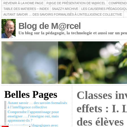
REVENIR À LA HOME PAGE
P@GE DE PRÉSENTATION DE M@RCEL
COMPRENDRE
TABLE DES MATIERES – INDEX
SNAZZY ARCHIVE
LES CAUSERIES PÉDAGOGIQU
AUTANT SAVOIR … DES SAVOIRS FORMALISÉS À L’INTELLIGENCE COLLECTIVE
Blog de M@rcel
Un blog sur la pédagogie, la technologie et aussi sur un peu
Belles Pages
Classes in
Autant savoir … des savoirs formalisés
effets : I.
à l’intelligence collective
Comprendre l’apprentissage pour
enseigner … J’enseigne oui, mais
des élèves 
apprennent-ils ?
Les causeries pédagogiques avec