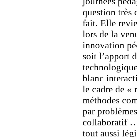
journées péda
question très 
fait. Elle rev
lors de la ve
innovation p
soit l’apport d
technologiques
blanc interac
le cadre de « 
méthodes com
par problèmes
collaboratif 
tout aussi lég