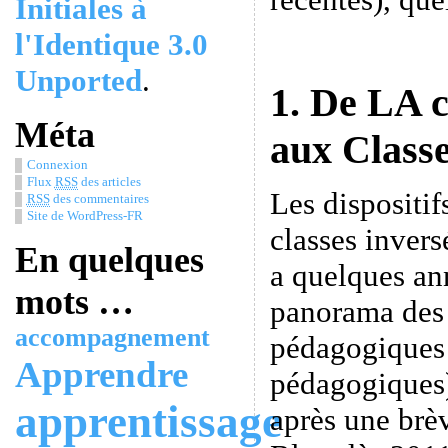
Initiales à
l'Identique 3.0
Unported
.
1. De LA c
Méta
aux Class
Connexion
Flux
RSS
des articles
Les dispositi
RSS
des commentaires
Site de WordPress-FR
classes invers
En quelques
a quelques an
mots …
panorama des 
accompagnement
pédagogiques 
Apprendre
pédagogiques)
apprentissage
après une brèv