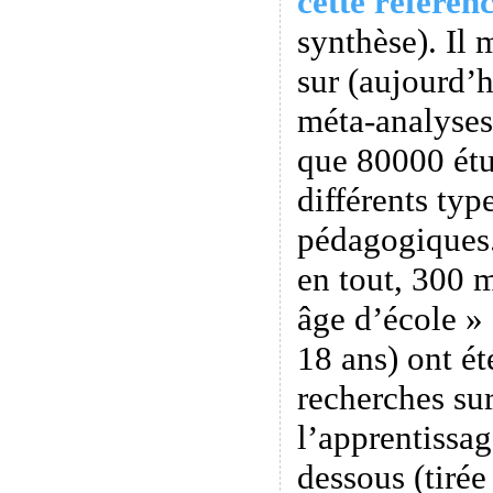
cette référen
synthèse). Il
sur (aujourd’
méta-analyses
que 80000 étu
différents ty
pédagogiques
en tout, 300 m
âge d’école » 
18 ans) ont ét
recherches sur
l’apprentissag
dessous (tiré