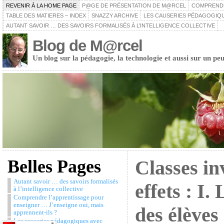
REVENIR À LA HOME PAGE
P@GE DE PRÉSENTATION DE M@RCEL
COMPRENDRE
TABLE DES MATIERES – INDEX
SNAZZY ARCHIVE
LES CAUSERIES PÉDAGOGIQU
AUTANT SAVOIR … DES SAVOIRS FORMALISÉS À L’INTELLIGENCE COLLECTIVE
Blog de M@rcel
Un blog sur la pédagogie, la technologie et aussi sur un peu
Belles Pages
Classes in
Autant savoir … des savoirs formalisés
effets : I.
à l’intelligence collective
Comprendre l’apprentissage pour
enseigner … J’enseigne oui, mais
des élèves 
apprennent-ils ?
Les causeries pédagogiques avec