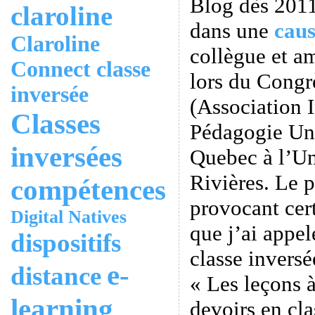
Blog dès 2011,
claroline
dans une
caus
Claroline
collègue et a
Connect
classe
lors du Cong
inversée
(Association I
Classes
Pédagogie Uni
inversées
Quebec à l’Un
Rivières. Le 
compétences
provocant cert
Digital Natives
que j’ai appel
dispositifs
classe inversé
e-
distance
« Les leçons à
learning
devoirs en cl