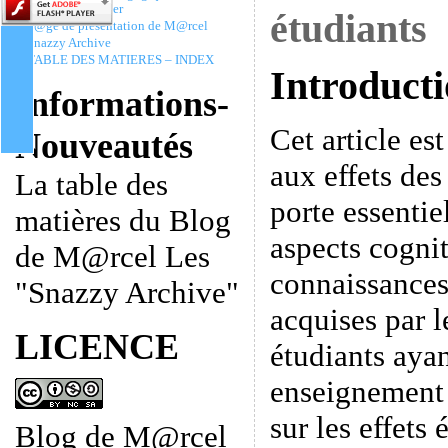
Christophe Batier
étudiants
P@ge de présentation de M@rcel
Snazzy Archive
TABLE DES MATIERES – INDEX
Introduct
Informations-
Cet article est
Nouveautés
aux effets des 
La table des
porte essentie
matières du Blog
aspects cogniti
de M@rcel Les
connaissances
"Snazzy Archive"
acquises par l
LICENCE
étudiants aya
enseignement 
sur les effets 
Blog de M@rcel