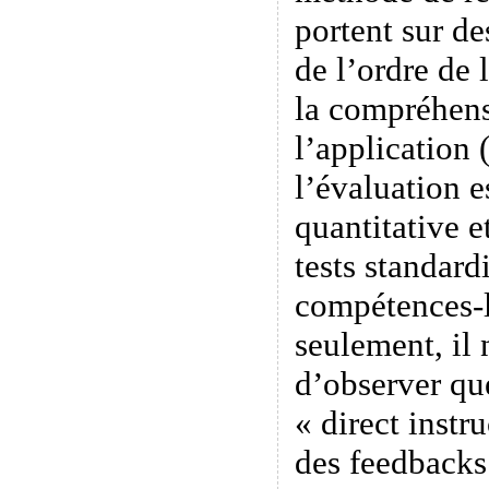
portent sur de
de l’ordre de 
la compréhens
l’application 
l’évaluation e
quantitative e
tests standard
compétences-là
seulement, il 
d’observer qu
« direct instr
des feedbacks 