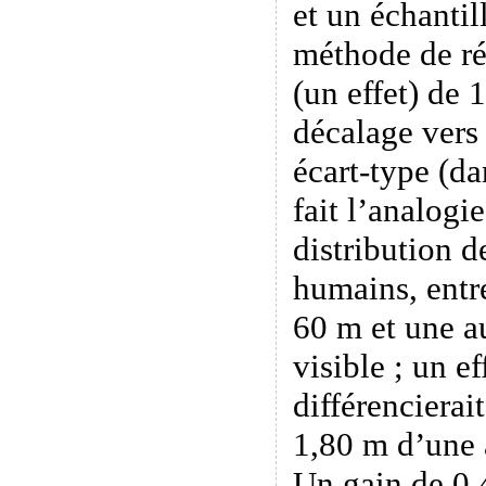
et un échantil
méthode de ré
(un effet) de 
décalage vers
écart-type (da
fait l’analogi
distribution de
humains, entr
60 m et une au
visible ; un ef
différencierai
1,80 m d’une a
Un gain de 0,