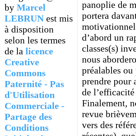
panoplie de m
by
Marcel
portera davan
LEBRUN
est mis
motivationnel
à disposition
d’abord un ra
selon les termes
classes(s) inv
de la
licence
nous aborder
Creative
préalables ou
Commons
prendre pour 
Paternité - Pas
de l’efficacit
d'Utilisation
Finalement, n
Commerciale -
revue brièvem
Partage des
vers des référ
Conditions
récentes), que