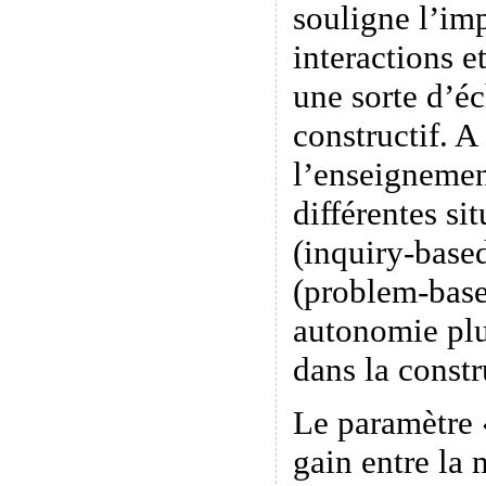
souligne l’im
interactions e
une sorte d’é
constructif. A
l’enseignemen
différentes si
(inquiry-base
(problem-base
autonomie plu
dans la constr
Le paramètre «
gain entre la