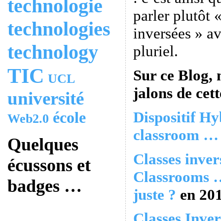
technologie
parler plutôt 
technologies
inversées » a
technology
pluriel.
TIC
Sur ce Blog, 
UCL
jalons de cett
université
Dispositif Hy
école
Web2.0
classroom … 
Quelques
Classes inver
écussons et
Classrooms …
badges …
juste ?
en 20
Classes Inver