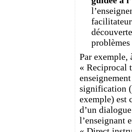
guidée à l
l’enseigne
facilitateu
découverte
problèmes
Par exemple, 
« Reciprocal 
enseignement 
signification 
exemple) est c
d’un dialogue 
l’enseignant e
« Direct instr