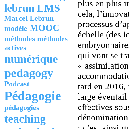
plus en plus i
lebrun
LMS
cela, l’innova
Marcel Lebrun
processus d’a
MOOC
modèle
échelle (des i
méthodes
méthodes
embryonnaire,
actives
qui vont se tr
numérique
« assimilation
pedagogy
accommodatio
Podcast
tard en 2016, 
Pédagogie
large éventail
effectives sou
pédagogies
teaching
dénomination 
: c’est ainsi 