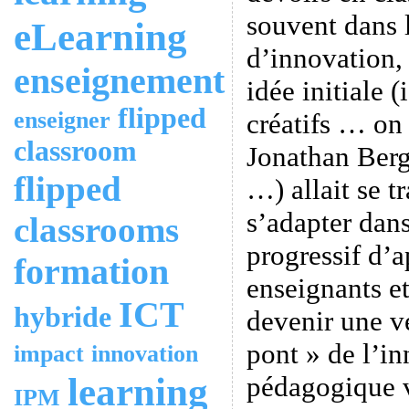
souvent dans 
eLearning
d’innovation, 
enseignement
idée initiale 
flipped
enseigner
créatifs … on
classroom
Jonathan Ber
flipped
…) allait se t
s’adapter dan
classrooms
progressif d’a
formation
enseignants e
ICT
hybride
devenir une vé
pont » de l’i
impact
innovation
learning
pédagogique v
IPM