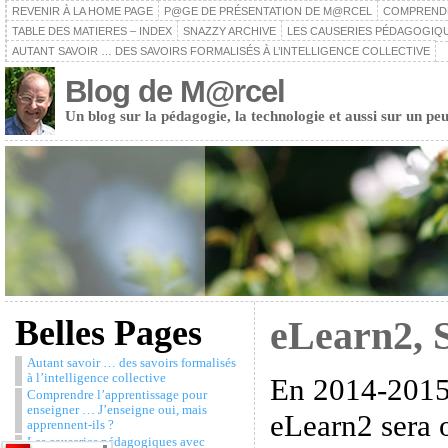
REVENIR À LA HOME PAGE
P@GE DE PRÉSENTATION DE M@RCEL
COMPRENDRE
TABLE DES MATIERES – INDEX
SNAZZY ARCHIVE
LES CAUSERIES PÉDAGOGIQU
AUTANT SAVOIR … DES SAVOIRS FORMALISÉS À L’INTELLIGENCE COLLECTIVE
Blog de M@rcel
Un blog sur la pédagogie, la technologie et aussi sur un peu
Belles Pages
eLearn2, 
Autant savoir … des savoirs formalisés
à l’intelligence collective
En 2014-2015,
Comprendre l’apprentissage pour
enseigner … J’enseigne oui, mais
eLearn2 sera 
apprennent-ils ?
Les causeries pédagogiques avec