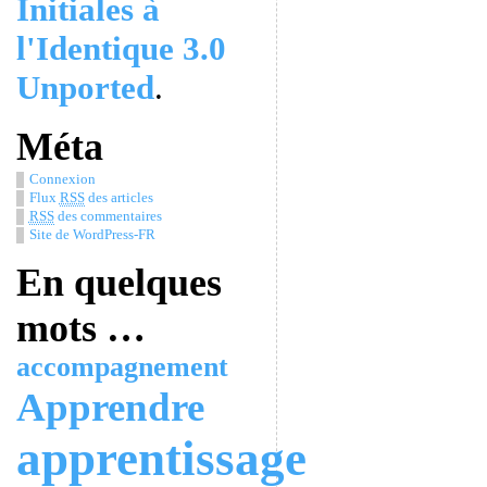
Initiales à
l'Identique 3.0
Unported
.
Méta
Connexion
Flux
RSS
des articles
RSS
des commentaires
Site de WordPress-FR
En quelques
mots …
accompagnement
Apprendre
apprentissage