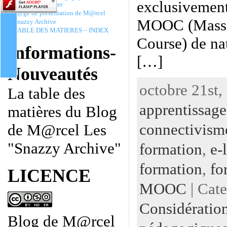
exclusivement
Christophe Batier
P@ge de présentation de M@rcel
MOOC (Massi
Snazzy Archive
TABLE DES MATIERES – INDEX
Course) de na
Informations-
[…]
Nouveautés
octobre 21st,
La table des
apprentissage
matières du Blog
connectivism
de M@rcel Les
"Snazzy Archive"
formation
,
e-
formation
,
fo
LICENCE
MOOC
| Cat
Considératio
Blog de M@rcel