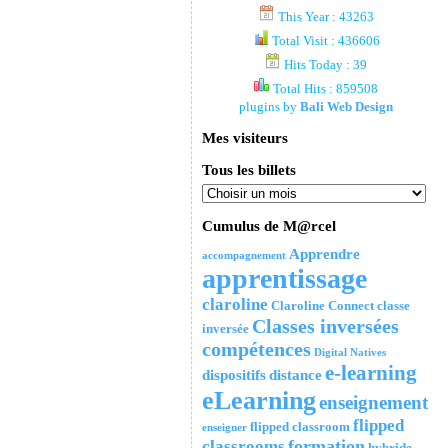
This Year : 43263
Total Visit : 436606
Hits Today : 39
Total Hits : 859508
plugins by
Bali Web Design
Mes visiteurs
Tous les billets
Cumulus de M@rcel
Apprendre
accompagnement
apprentissage
claroline
Claroline Connect
classe
Classes inversées
inversée
compétences
Digital Natives
e-learning
dispositifs
distance
eLearning
enseignement
flipped
flipped classroom
enseigner
formation
classrooms
hybride