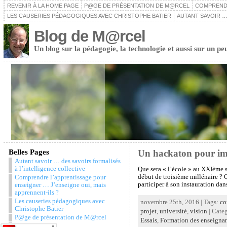
REVENIR À LA HOME PAGE
P@GE DE PRÉSENTATION DE M@RCEL
COMPRENDR
LES CAUSERIES PÉDAGOGIQUES AVEC CHRISTOPHE BATIER
AUTANT SAVOIR …
Blog de M@rcel
Un blog sur la pédagogie, la technologie et aussi sur un pe
Belles Pages
Un hackaton pour im
Autant savoir … des savoirs formalisés
à l’intelligence collective
Que sera « l’école » au XXIème s
début de troisième millénaire ? Q
Comprendre l’apprentissage pour
participer à son instauration dans
enseigner … J’enseigne oui, mais
apprennent-ils ?
Les causeries pédagogiques avec
novembre 25th, 2016 | Tags:
co
Christophe Batier
projet
,
université
,
vision
| Cate
P@ge de présentation de M@rcel
Essais
,
Formation des enseigna
Snazzy Archive