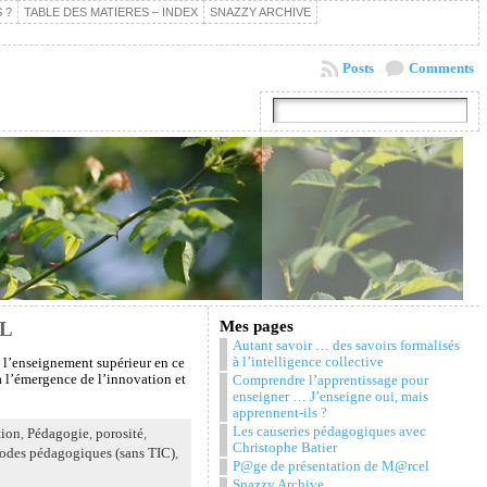
 ?
TABLE DES MATIERES – INDEX
SNAZZY ARCHIVE
Posts
Comments
LL
Mes pages
Autant savoir … des savoirs formalisés
à l’intelligence collective
e l’enseignement supérieur en ce
à l’émergence de l’innovation et
Comprendre l’apprentissage pour
enseigner … J’enseigne oui, mais
apprennent-ils ?
Les causeries pédagogiques avec
tion
,
Pédagogie
,
porosité
,
Christophe Batier
odes pédagogiques (sans TIC)
,
P@ge de présentation de M@rcel
Snazzy Archive