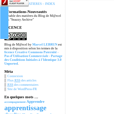
TABLE DES MATIERES – INDEX
Informations-Nouveautés
La table des matières du Blog de M@rcel
Les "Snazzy Archive"
LICENCE
Blog de M@rcel
by
Marcel LEBRUN
est
mis à disposition selon les termes de la
licence Creative Commons Paternité -
Pas d'Utilisation Commerciale - Partage
des Conditions Initiales à l'Identique 3.0
Unported
.
Méta
Connexion
Flux
RSS
des articles
RSS
des commentaires
Site de WordPress-FR
En quelques mots …
Apprendre
accompagnement
apprentissage