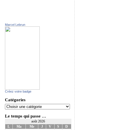
Marcel Lebrun
Créez votre badge
Catégories
Le temps qui passe …
août 2026
L
Ma
Me
J
V
S
D