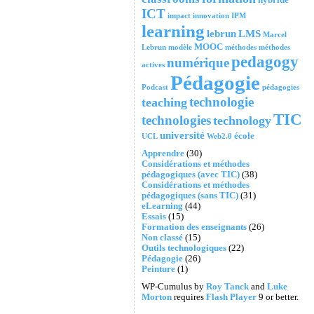
ICT
impact
innovation
IPM
learning
lebrun
LMS
Marcel
MOOC
Lebrun
modèle
méthodes
méthodes
pedagogy
numérique
actives
Pédagogie
Podcast
pédagogies
technologie
teaching
TIC
technologies
technology
université
école
UCL
Web2.0
Apprendre
(30)
Considérations et méthodes
pédagogiques (avec TIC)
(38)
Considérations et méthodes
pédagogiques (sans TIC)
(31)
eLearning
(44)
Essais
(15)
Formation des enseignants
(26)
Non classé
(15)
Outils technologiques
(22)
Pédagogie
(26)
Peinture
(1)
WP-Cumulus by
Roy Tanck
and
Luke
Morton
requires
Flash Player
9 or better.