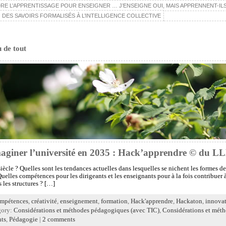
E L’APPRENTISSAGE POUR ENSEIGNER … J’ENSEIGNE OUI, MAIS APPRENNENT-ILS
 DES SAVOIRS FORMALISÉS À L’INTELLIGENCE COLLECTIVE
u de tout
aginer l’université en 2035 : Hack’apprendre © du L
iècle ? Quelles sont les tendances actuelles dans lesquelles se nichent les formes d
uelles compétences pour les dirigeants et les enseignants pour à la fois contribuer 
 les structures ? […]
mpétences
,
créativité
,
enseignement
,
formation
,
Hack'apprendre
,
Hackaton
,
innova
gory:
Considérations et méthodes pédagogiques (avec TIC)
,
Considérations et méth
nts
,
Pédagogie
|
2 comments