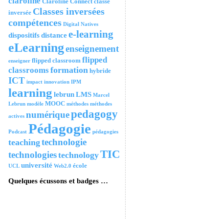
claroline
Claroline Connect
classe
Classes inversées
inversée
compétences
Digital Natives
e-learning
dispositifs
distance
eLearning
enseignement
flipped
flipped classroom
enseigner
formation
classrooms
hybride
ICT
impact
innovation
IPM
learning
lebrun
LMS
Marcel
MOOC
Lebrun
modèle
méthodes
méthodes
pedagogy
numérique
actives
Pédagogie
Podcast
pédagogies
technologie
teaching
TIC
technologies
technology
université
école
UCL
Web2.0
Quelques écussons et badges …