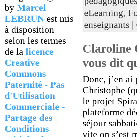
pédagogiques
by
Marcel
eLearning
,
Fo
LEBRUN
est mis
enseignants
|
à disposition
selon les termes
Claroline 
de la
licence
vous dit 
Creative
Commons
Donc, j’en ai 
Paternité - Pas
Christophe (qu
d'Utilisation
le projet Spir
Commerciale -
plateforme dé
Partage des
séjour sabbati
Conditions
vite on s’est 