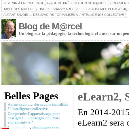
REVENIR À LA HOME PAGE
P@GE DE PRÉSENTATION DE M@RCEL
COMPRENDRE
TABLE DES MATIERES – INDEX
SNAZZY ARCHIVE
LES CAUSERIES PÉDAGOGIQU
AUTANT SAVOIR … DES SAVOIRS FORMALISÉS À L’INTELLIGENCE COLLECTIVE
Blog de M@rcel
Un blog sur la pédagogie, la technologie et aussi sur un peu
Belles Pages
eLearn2, 
Autant savoir … des savoirs formalisés
à l’intelligence collective
En 2014-2015,
Comprendre l’apprentissage pour
enseigner … J’enseigne oui, mais
eLearn2 sera 
apprennent-ils ?
Les causeries pédagogiques avec