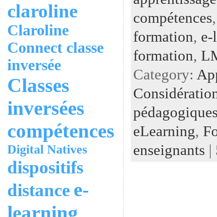
claroline
compétences
Claroline
formation
,
e-
Connect
classe
formation
,
L
inversée
Category:
Ap
Classes
Considératio
inversées
pédagogiques
compétences
eLearning
,
Fo
enseignants
|
Digital Natives
dispositifs
e-
distance
learning