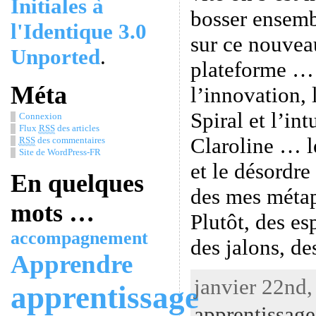
Initiales à
bosser ensemb
l'Identique 3.0
sur ce nouvea
Unported
.
plateforme … 
Méta
l’innovation, 
Spiral et l’int
Connexion
Flux
RSS
des articles
Claroline … le
RSS
des commentaires
Site de WordPress-FR
et le désordr
En quelques
des mes métap
mots …
Plutôt, des es
accompagnement
des jalons, d
Apprendre
janvier 22nd,
apprentissage
apprentissage