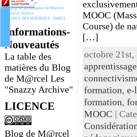
exclusivement
Christophe Batier
P@ge de présentation de M@rcel
MOOC (Massi
Snazzy Archive
TABLE DES MATIERES – INDEX
Course) de na
Informations-
[…]
Nouveautés
octobre 21st,
La table des
apprentissage
matières du Blog
connectivism
de M@rcel Les
"Snazzy Archive"
formation
,
e-
formation
,
fo
LICENCE
MOOC
| Cat
Considératio
Blog de M@rcel