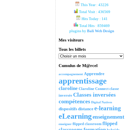
This Year : 43226
Total Visit : 436569
Hits Today : 141
Total Hits : 859469
plugins by
Bali Web Design
Mes visiteurs
Tous les billets
Cumulus de M@rcel
Apprendre
accompagnement
apprentissage
claroline
Claroline Connect
classe
Classes inversées
inversée
compétences
Digital Natives
e-learning
dispositifs
distance
eLearning
enseignement
flipped
flipped classroom
enseigner
formation
classrooms
hybride