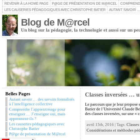
REVENIR À LA HOME PAGE
P@GE DE PRÉSENTATION DE M@RCEL
COMPRENDR
LES CAUSERIES PÉDAGOGIQUES AVEC CHRISTOPHE BATIER
AUTANT SAVOIR …
Blog de M@rcel
Un blog sur la pédagogie, la technologie et aussi sur un pe
Belles Pages
Classes inversées … 
Autant savoir … des savoirs formalisés
à l’intelligence collective
Le parcours que je leur propose
Batier de l’Université Claude Be
Comprendre l’apprentissage pour
des classes inversées, sur une « c
enseigner … J’enseigne oui, mais
apprennent-ils ?
Les causeries pédagogiques avec
avril 15th, 2016 | Tags:
Classes
Christophe Batier
Considérations et méthodes pé
P@ge de présentation de M@rcel
Snazzy Archive