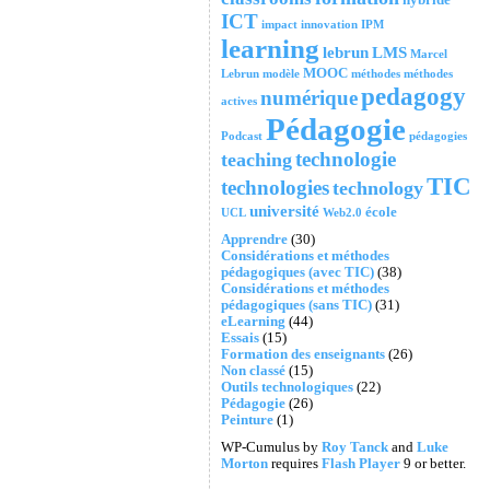
ICT
impact
innovation
IPM
learning
lebrun
LMS
Marcel
MOOC
Lebrun
modèle
méthodes
méthodes
pedagogy
numérique
actives
Pédagogie
Podcast
pédagogies
technologie
teaching
TIC
technologies
technology
université
école
UCL
Web2.0
Apprendre
(30)
Considérations et méthodes
pédagogiques (avec TIC)
(38)
Considérations et méthodes
pédagogiques (sans TIC)
(31)
eLearning
(44)
Essais
(15)
Formation des enseignants
(26)
Non classé
(15)
Outils technologiques
(22)
Pédagogie
(26)
Peinture
(1)
WP-Cumulus by
Roy Tanck
and
Luke
Morton
requires
Flash Player
9 or better.