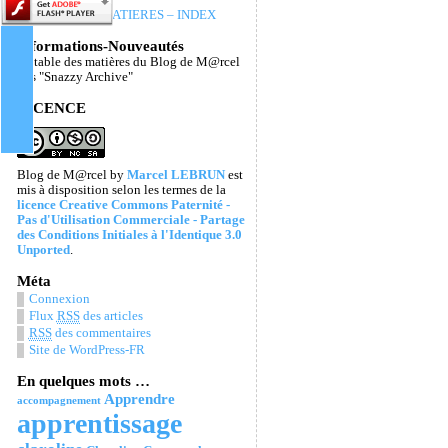
TABLE DES MATIERES – INDEX
Informations-Nouveautés
La table des matières du Blog de M@rcel
Les "Snazzy Archive"
LICENCE
Blog de M@rcel
by
Marcel LEBRUN
est
mis à disposition selon les termes de la
licence Creative Commons Paternité -
Pas d'Utilisation Commerciale - Partage
des Conditions Initiales à l'Identique 3.0
Unported
.
Méta
Connexion
Flux
RSS
des articles
RSS
des commentaires
Site de WordPress-FR
En quelques mots …
Apprendre
accompagnement
apprentissage