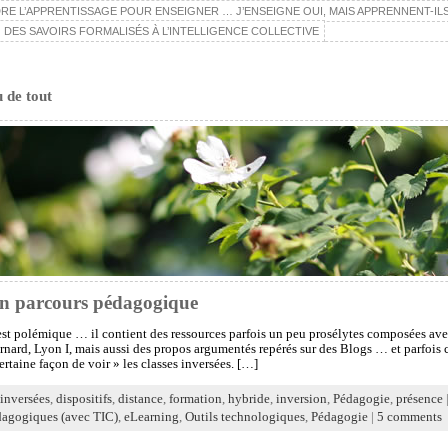
E L’APPRENTISSAGE POUR ENSEIGNER … J’ENSEIGNE OUI, MAIS APPRENNENT-ILS
 DES SAVOIRS FORMALISÉS À L’INTELLIGENCE COLLECTIVE
u de tout
un parcours pédagogique
 est polémique … il contient des ressources parfois un peu prosélytes composées a
rnard, Lyon I, mais aussi des propos argumentés repérés sur des Blogs … et parfois c
ertaine façon de voir » les classes inversées. […]
 inversées
,
dispositifs
,
distance
,
formation
,
hybride
,
inversion
,
Pédagogie
,
présence
dagogiques (avec TIC)
,
eLearning
,
Outils technologiques
,
Pédagogie
|
5 comments