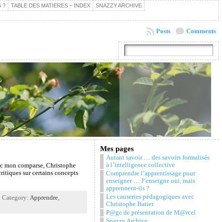
 ?
TABLE DES MATIERES – INDEX
SNAZZY ARCHIVE
Posts
Comments
Mes pages
Autant savoir … des savoirs formalisés
à l’intelligence collective
vec mon comparse, Christophe
ritiques sur certains concepts
Comprendre l’apprentissage pour
enseigner … J’enseigne oui, mais
apprennent-ils ?
Les causeries pédagogiques avec
| Category:
Apprendre
,
Christophe Batier
P@ge de présentation de M@rcel
Snazzy Archive