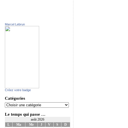
Marcel Lebrun
Créez votre badge
Catégories
Le temps qui passe …
août 2026
L
Ma
Me
J
V
S
D