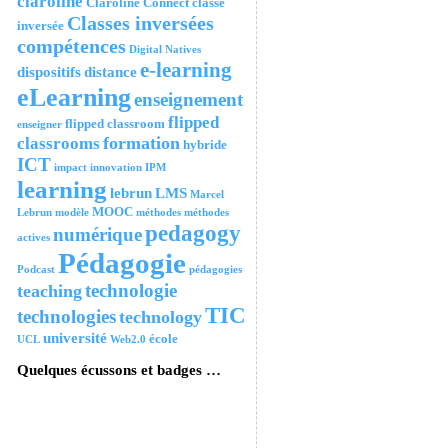
claroline
Claroline Connect
classe
Classes inversées
inversée
compétences
Digital Natives
e-learning
dispositifs
distance
eLearning
enseignement
flipped
flipped classroom
enseigner
formation
classrooms
hybride
ICT
impact
innovation
IPM
learning
lebrun
LMS
Marcel
MOOC
Lebrun
modèle
méthodes
méthodes
pedagogy
numérique
actives
Pédagogie
Podcast
pédagogies
technologie
teaching
TIC
technologies
technology
université
école
UCL
Web2.0
Quelques écussons et badges …