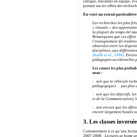
critique, travailler en équipe, é
portant sur les effets des techno
En voici un extrait particulièr
Les recherches les plus fré
« réussite » des apprenants
la plupart du temps été ma
Remarquons que ces effets 
l’enseignement dit traditio
observées entre les disposi
disciplines, aux différent
(Kulik et al., 1980)
. Envir
pédagogies accidentelles p
Les causes les plus probabl
nous :
soit que le véhicule tec
-
pédagogique) … pas plus q
soit que les objectifs, l
-
et de la Communication), l
soit encore que les effet
-
encore largement basées su
3. Les classes inversée
Contrairement à ce qu’une lecture
2007-2008 :
Lectures at home a