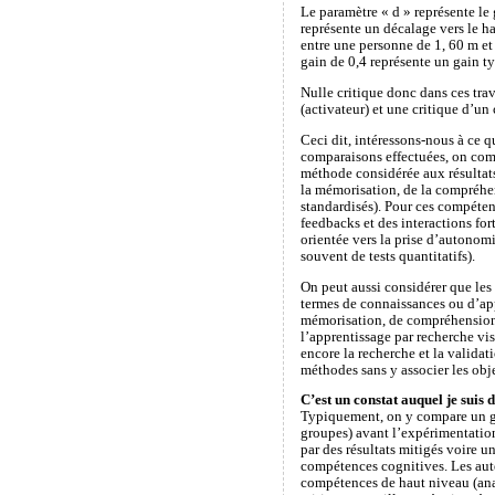
Le paramètre « d » représente le 
représente un décalage vers le ha
entre une personne de 1, 60 m et 
gain de 0,4 représente un gain t
Nulle critique donc dans ces tra
(activateur) et une critique d’un
Ceci dit, intéressons-nous à ce q
comparaisons effectuées, on compa
méthode considérée aux résultats
la mémorisation, de la compréhens
standardisés). Pour ces compétenc
feedbacks et des interactions fo
orientée vers la prise d’autonom
souvent de tests quantitatifs).
On peut aussi considérer que les 
termes de connaissances ou d’appl
mémorisation, de compréhension 
l’apprentissage par recherche vise
encore la recherche et la validat
méthodes sans y associer les obje
C’est un constat auquel je suis 
Typiquement, on y compare un gro
groupes) avant l’expérimentation
par des résultats mitigés voire u
compétences cognitives. Les aute
compétences de haut niveau (anal