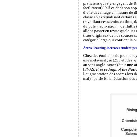
praticiens qui s’y engagent d
facilitateur) l’élève dans son ap
d’être davantage en mesure de dif
classe en externalisant certains 
travaillant ces savoirs en ilots,
du pôle « activation » de Hattie) 
allons passer en revue quelques ar
titres originaux de nos sources 
catégorie large qui contient la ou
Active learning increases student pe
Chez des étudiants de premier cy
une méta-analyse (255 études) qu
au sens anglo-saxon) était
une a
[PNAS,
Proceedings of the Nati
l’augmentation des scores lors d
mal) ; partie B, la réduction des 