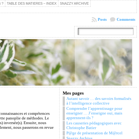
 ?
TABLE DES MATIERES – INDEX
SNAZZY ARCHIVE
Posts
Comments
Mes pages
Autant savoir … des savoirs formalisés
à l’intelligence collective
Comprendre l’apprentissage pour
enseigner … J’enseigne oui, mais
les connaissances et compétences
apprennent-ils ?
cette panoplie de méthodes. Le
) inversée(s). Ensuite, nous
Les causeries pédagogiques avec
alement, nous passerons en revue
Christophe Batier
P@ge de présentation de M@rcel
Snazzy Archive