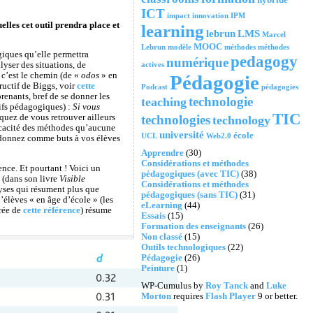
ICT
impact
innovation
IPM
lles cet outil prendra place et
learning
lebrun
LMS
Marcel
MOOC
Lebrun
modèle
méthodes
méthodes
giques qu’elle permettra
pedagogy
numérique
yser des situations, de
actives
c’est le chemin (de «
odos
» en
Pédagogie
ructif de Biggs, voir
cette
Podcast
pédagogies
prenants, bref de se donner les
technologie
teaching
tifs pédagogiques) :
Si vous
TIC
technologies
isquez de vous retrouver ailleurs
technology
ficacité des méthodes qu’aucune
université
école
UCL
Web2.0
 donnez comme buts à vos élèves
Apprendre
(30)
Considérations et méthodes
nce. Et pourtant ! Voici un
pédagogiques (avec TIC)
(38)
 (dans son livre
Visible
Considérations et méthodes
yses qui résument plus que
pédagogiques (sans TIC)
(31)
élèves « en âge d’école » (les
eLearning
(44)
irée de
cette référence
) résume
Essais
(15)
Formation des enseignants
(26)
Non classé
(15)
Outils technologiques
(22)
Pédagogie
(26)
Peinture
(1)
WP-Cumulus by
Roy Tanck
and
Luke
Morton
requires
Flash Player
9 or better.