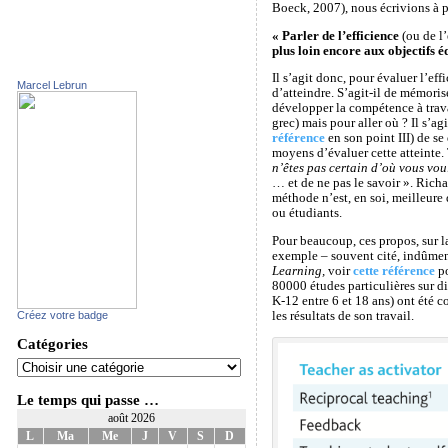
Boeck, 2007), nous écrivions à p
« Parler de l’efficience
(ou de l’
plus loin encore aux objectifs é
Il s’agit donc, pour évaluer l’e
Marcel Lebrun
d’atteindre. S’agit-il de mémoris
développer la compétence à trav
grec) mais pour aller où ? Il s’a
référence
en son point III) de se
moyens d’évaluer cette atteinte. 
n’êtes pas certain d’où vous voul
… et de ne pas le savoir ». Richa
méthode n’est, en soi, meilleur
ou étudiants.
Pour beaucoup, ces propos, sur l
exemple – souvent cité, indûment
Learning,
voir
cette référence
po
80000 études particulières sur d
K-12 entre 6 et 18 ans) ont été co
Créez votre badge
les résultats de son travail.
Catégories
Le temps qui passe …
août 2026
L
Ma
Me
J
V
S
D