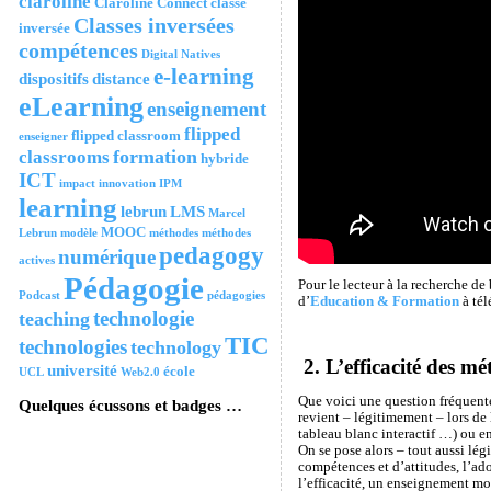
claroline
Claroline Connect
classe
Classes inversées
inversée
compétences
Digital Natives
e-learning
dispositifs
distance
eLearning
enseignement
flipped
flipped classroom
enseigner
formation
classrooms
hybride
ICT
impact
innovation
IPM
learning
lebrun
LMS
Marcel
MOOC
Lebrun
modèle
méthodes
méthodes
pedagogy
numérique
actives
Pédagogie
Pour le lecteur à la recherche de 
Podcast
pédagogies
d’
Education & Formation
à tél
technologie
teaching
TIC
technologies
technology
2. L’efficacité des m
université
école
UCL
Web2.0
Que voici une question fréquente 
Quelques écussons et badges …
revient – légitimement – lors de
tableau blanc interactif …) ou e
On se pose alors – tout aussi lég
compétences et d’attitudes, l’ado
l’efficacité, un enseignement mo