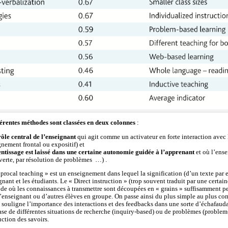
fférentes méthodes sont classées en deux colonnes
:
rôle central de l’enseignant
qui agit comme un activateur en forte interaction avec 
nement frontal ou expositif) et
entissage est laissé dans une certaine autonomie guidée à l’apprenant
et où l’ense
verte, par résolution de problèmes …) .
procal teaching » est un enseignement dans lequel la signification (d’un texte par e
gnant et les étudiants. Le « Direct instruction » (trop souvent traduit par une cert
de où les connaissances à transmettre sont découpées en « grains » suffisamment pet
 l’enseignant ou d’autres élèves en groupe. On passe ainsi du plus simple au plus c
souligne l’importance des interactions et des feedbacks dans une sorte d’échafaudag
ase de différentes situations de recherche (inquiry-based) ou de problèmes (probl
ction des savoirs.