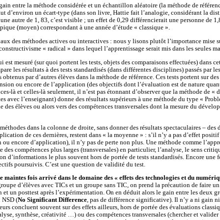
gain entre la méthode considérée et un échantillon aléatoire (la méthode de référenc
ut d’environ un écart-type (dans son livre, Hattie fait l’analogie, considérant la dist
une autre de 1, 83, c’est visible ; un effet de 0,29 différencierait une personne de 1
ypique (moyen) correspondant à une année d’étude « classique ».
vaux des méthodes actives ou interactives : nous y lisons plutôt l’importance mise s
 constructivisme « radical » dans lequel l’apprentissage serait mis dans les seules m
ui est mesuré (sur quoi portent les tests, objets des comparaisons effectuées) dans ce
re les résultats à des tests standardisés (dans différentes disciplines) passés par les
 obtenus par d’autres élèves dans la méthode de référence. Ces tests portent sur des
ion ou encore de l’application (des objectifs dont l’évaluation est de nature quanti
es-là et celles-là seulement, il n’est pas étonnant d’observer que la méthode de « di
rtes avec l’enseignant) donne des résultats supérieurs à une méthode du type « Pro
ie des élèves ou alors vers des compétences transversales dont la mesure du dévelop
méthodes dans la colonne de droite, sans donner des résultats spectaculaires – des d
ication de ces dernières, restent dans « la moyenne » : s’il n’y a pas d’effet positi
ou encore d’application), il n’y pas de perte non plus. Une méthode comme l’appr
 des compétences plus larges (transversales) en particulier, l’analyse, le sens critiqu
ion d’informations le plus souvent hors de portée de tests standardisés. Encore une foi
ctifs poursuivis. C’est une question de validité du test.
de maintes fois arrivé dans le domaine des « effets des technologies et du numéri
upe d’élèves avec TICs et un groupe sans TIC, on prend la précaution de faire un 
 et un posttest après l’expérimentation. On en déduit alors le gain entre les deux 
n NSD (
No Significant Difference
, pas de différence significative). Il n’y a ni gain n
urs concluent souvent sur des effets ailleurs, hors de portée des évaluations classi
yse, synthèse, créativité …) ou des compétences transversales (chercher et valider l