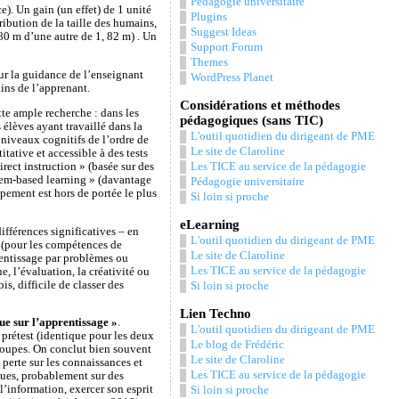
Pédagogie universitaire
e). Un gain (un effet) de 1 unité
Plugins
ribution de la taille des humains,
Suggest Ideas
,80 m d’une autre de 1, 82 m) . Un
Support Forum
Themes
ur la guidance de l’enseignant
WordPress Planet
ains de l’apprenant.
Considérations et méthodes
tte ample recherche : dans les
pédagogiques (sans TIC)
 élèves ayant travaillé dans la
L'outil quotidien du dirigeant de PME
 niveaux cognitifs de l’ordre de
Le site de Claroline
tative et accessible à des tests
rect instruction » (basée sur des
Les TICE au service de la pédagogie
blem-based learning » (davantage
Pédagogie universitaire
pement est hors de portée le plus
Si loin si proche
eLearning
ifférences significatives – en
L'outil quotidien du dirigeant de PME
f (pour les compétences de
Le site de Claroline
entissage par problèmes ou
Les TICE au service de la pédagogie
e, l’évaluation, la créativité ou
s, difficile de classer des
Si loin si proche
Lien Techno
que sur l’apprentissage »
.
L'outil quotidien du dirigeant de PME
prétest (identique pour les deux
Le blog de Frédéric
groupes. On conclut bien souvent
Le site de Claroline
i perte sur les connaissances et
Les TICE au service de la pédagogie
ques, probablement sur des
’information, exercer son esprit
Si loin si proche