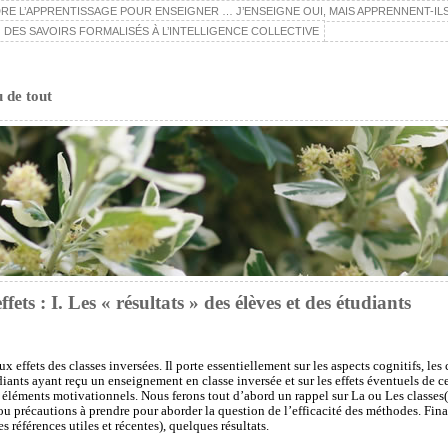
E L’APPRENTISSAGE POUR ENSEIGNER … J’ENSEIGNE OUI, MAIS APPRENNENT-ILS
 DES SAVOIRS FORMALISÉS À L’INTELLIGENCE COLLECTIVE
u de tout
ffets : I. Les « résultats » des élèves et des étudiants
 aux effets des classes inversées. Il porte essentiellement sur les aspects cognitifs, 
udiants ayant reçu un enseignement en classe inversée et sur les effets éventuels de 
 éléments motivationnels. Nous ferons tout d’abord un rappel sur La ou Les classes(s
u précautions à prendre pour aborder la question de l’efficacité des méthodes. Fin
 références utiles et récentes), quelques résultats.