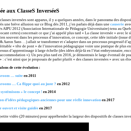
sée aux ClasseS InverséeS
classes inversées sont apparus, il y a quelques années, dans le panorama des disposi
ès une brève allusion sur ce Blog dès 2011, j’en parlais déjà dans une
causerie
avec
s AIPU 2012 (Association Internationale de Pédagogie Universitaire) tenu au Quebe
cant certes) concernait ce que j’ai appelé plus tard « La classe inversée » avec le 
en souvent dans les processus d’innovation, ce concept, cette idée initiale (issue d
Aaron Sans …) allait se transformer et s’adapter dans un processus progressif d’ap
ritable « tête de pont » de l’innovation pédagogique voire une pratique de plus en p
ssus d’apprentissage à large échelle (des idées déjà-là en l’état embryonnaire, enco
 accommodation »). Un peu plus tard en 2016, je démontrais le large éventail de prat
: c’est ainsi que je proposais de parler plutôt « des classes inversées » avec un élo
alons de cette évolution :
ssroom … suite
en 2011
srooms … Ca flippe quoi au juste ?
en 2012
 systémisons » le concept !
en 2014
tion d’idées pédagogiques anciennes pour une réelle innovation
en 2017
 ouvert et visite guidée
en 2017
 petite vidéo (20 minutes) pour appréhender la largeur des dispositifs de classes inve