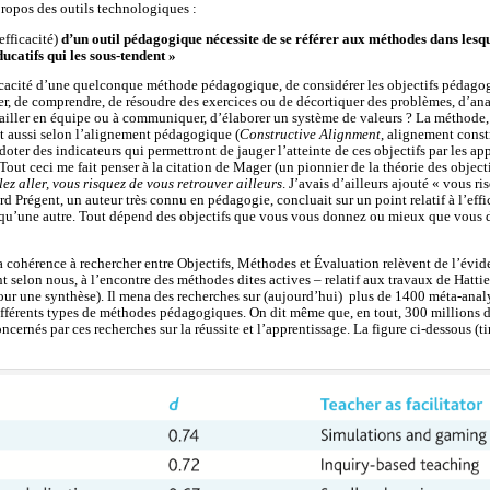
ropos des outils technologiques :
efficacité)
d’un outil pédagogique nécessite de se référer aux méthodes dans lesque
ducatifs qui les sous-tendent »
fficacité d’une quelconque méthode pédagogique, de considérer les objectifs pédago
er, de comprendre, de résoudre des exercices ou de décortiquer des problèmes, d’anal
ailler en équipe ou à communiquer, d’élaborer un système de valeurs ? La méthode, 
git aussi selon l’alignement pédagogique (
Constructive Alignment
, alignement const
 doter des indicateurs qui permettront de jauger l’atteinte de ces objectifs par les ap
Tout ceci me fait penser à la citation de Mager (un pionnier de la théorie des objec
ez aller, vous risquez de vous retrouver ailleurs
. J’avais d’ailleurs ajouté « vous r
rd Prégent, un auteur très connu en pédagogie, concluait sur un point relatif à l’ef
e qu’une autre. Tout dépend des objectifs que vous vous donnez ou mieux que vous
a cohérence à rechercher entre Objectifs, Méthodes et Évaluation relèvent de l’évide
 selon nous, à l’encontre des méthodes dites actives – relatif aux travaux de Hattie
ur une synthèse). Il mena des recherches sur (aujourd’hui) plus de 1400 méta-anal
ifférents types de méthodes pédagogiques. On dit même que, en tout, 300 millions d’
ncernés par ces recherches sur la réussite et l’apprentissage. La figure ci-dessous (t