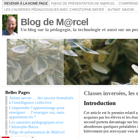
REVENIR À LA HOME PAGE
P@GE DE PRÉSENTATION DE M@RCEL
COMPRENDR
LES CAUSERIES PÉDAGOGIQUES AVEC CHRISTOPHE BATIER
AUTANT SAVOIR …
Blog de M@rcel
Un blog sur la pédagogie, la technologie et aussi sur un pe
Belles Pages
Classes inversées, les e
Autant savoir … des savoirs formalisés
Introduction
à l’intelligence collective
Comprendre l’apprentissage pour
enseigner … J’enseigne oui, mais
Cet article est le premier relatif
apprennent-ils ?
acquises par les élèves et les ét
second portera davantage sur les
Les causeries pédagogiques avec
aborderons quelques préalables o
Christophe Batier
brièvement (en renvoyant vers des
P@ge de présentation de M@rcel
Snazzy Archive