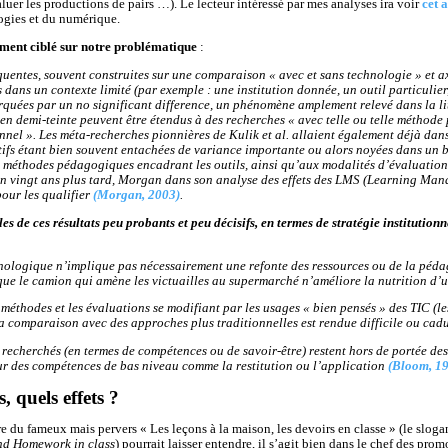
valuer les productions de pairs …). Le lecteur intéressé par mes analyses ira voir
cet a
logies et du numérique.
ement ciblé sur notre problématique
:
quentes, souvent construites sur une comparaison « avec et sans technologie » et axé
 dans un contexte limité (par exemple : une institution donnée, un outil particulier
rquées par un no significant difference, un phénomène amplement relevé dans la li
en demi-teinte peuvent être étendus à des recherches « avec telle ou telle métho
nnel ». Les méta-recherches pionnières de Kulik et al. allaient également déjà dans 
tifs étant bien souvent entachées de variance importante ou alors noyées dans un br
es méthodes pédagogiques encadrant les outils, ainsi qu’aux modalités d’évaluation
on vingt ans plus tard, Morgan dans son analyse des effets des LMS (Learning Man
our les qualifier
(Morgan, 2003)
.
es de ces résultats peu probants et peu décisifs, en termes de stratégie institutionn
hnologique n’implique pas nécessairement une refonte des ressources ou de la pédago
ue le camion qui amène les victuailles au supermarché n’améliore la nutrition 
es méthodes et les évaluations se modifiant par les usages « bien pensés » des TIC (
a comparaison avec des approches plus traditionnelles est rendue difficile ou cad
s recherchés (en termes de compétences ou de savoir-être) restent hors de portée des
r des compétences de bas niveau comme la restitution ou l’application
(Bloom, 1
s, quels effets ?
 du fameux mais pervers « Les leçons à la maison, les devoirs en classe » (le slogan 
nd Homework in class
) pourrait laisser entendre, il s’agit bien dans le chef des pro