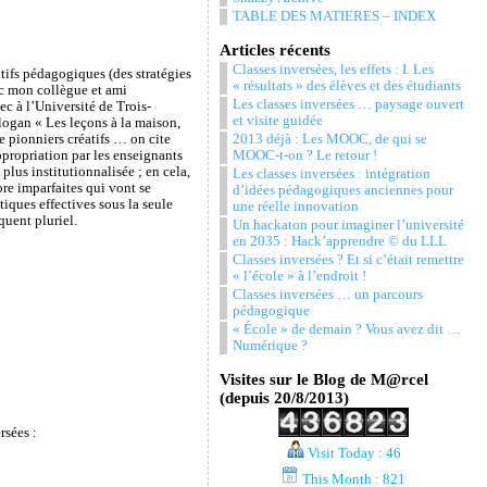
TABLE DES MATIERES – INDEX
Articles récents
Classes inversées, les effets : I. Les
tifs pédagogiques (des stratégies
« résultats » des élèves et des étudiants
 mon collègue et ami
Les classes inversées … paysage ouvert
c à l’Université de Trois-
et visite guidée
slogan « Les leçons à la maison,
2013 déjà : Les MOOC, de qui se
e pionniers créatifs … on cite
MOOC-t-on ? Le retour !
propriation par les enseignants
lus institutionnalisée ; en cela,
Les classes inversées : intégration
re imparfaites qui vont se
d’idées pédagogiques anciennes pour
iques effectives sous la seule
une réelle innovation
quent pluriel.
Un hackaton pour imaginer l’université
en 2035 : Hack’apprendre © du LLL
Classes inversées ? Et si c’était remettre
« l’école » à l’endroit !
Classes inversées … un parcours
pédagogique
« École » de demain ? Vous avez dit …
Numérique ?
Visites sur le Blog de M@rcel
(depuis 20/8/2013)
rsées :
Visit Today : 46
This Month : 821