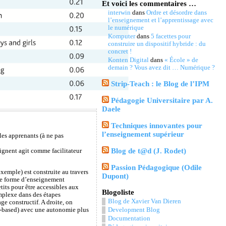
Et voici les commentaires …
interwin
dans
Ordre et désordre dans
l’enseignement et l’apprentissage avec
le numérique
Komputer
dans
5 facettes pour
construire un dispositif hybride : du
concret !
Konten Digital
dans
« École » de
demain ? Vous avez dit … Numérique ?
Strip-Teach : le Blog de l’IPM
Pédagogie Universitaire par A.
Daele
Techniques innovantes pour
l’enseignement supérieur
les apprenants (à ne pas
Blog de t@d (J. Rodet)
ignent agit comme facilitateur
Passion Pédagogique (Odile
xemple) est construite au travers
Dupont)
aine forme d’enseignement
its pour être accessibles aux
Blogoliste
omplexe dans des étapes
Blog de Xavier Van Dieren
e constructif. A droite, on
Development Blog
em-based) avec une autonomie plus
Documentation