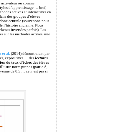
 activateur ou comme
 styles d’apprentissage … bref,
thodes actives et interactives en
e dans des groupes d’élèves
st donc centrale (souvenons-nous
 de l’histoire ancienne. Nous
classes inversées parfois). Les
s sur les méthodes actives, une
et al.
(2014) démontraient par
ales, expositives … des
lectures
ion du taux d’échec
des élèves
 illustre notre propos (partie A,
yenne de 0,5 … ce n’est pas si