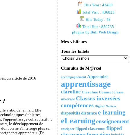
This Year : 43480
Total Visit : 436823
Hits Today : 48
Total Hits : 859735
plugins by
Bali Web Design
Mes visiteurs
Tous les billets
Cumulus de M@rcel
Apprendre
accompagnement
tiés, un article de 2016
apprentissage
claroline
Claroline Connect
classe
Classes inversées
inversée
r ?
compétences
Digital Natives
le à aborder en fait. Elle
e-learning
dispositifs
distance
technologiques (tablettes,
eLearning
, l’apprentissage collaboratif …
enseignement
avoirs, le développement de
flipped
 dont on ne s’interroge plus sur
flipped classroom
enseigner
enseigner et apprendre » (De
formation
classrooms
hybride