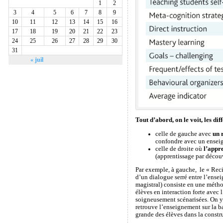
1
2
3
4
5
6
7
8
9
10
11
12
13
14
15
16
17
18
19
20
21
22
23
24
25
26
27
28
29
30
31
« juil
Tout d’abord, on le voit, les di
celle de gauche avec
un 
confondre avec un enseig
celle de droite où
l’appr
(apprentissage par décou
Par exemple, à gauche, le « Reci
d’un dialogue serré entre l’ensei
magistral) consiste en une métho
élèves en interaction forte avec
soigneusement scénarisées. On y 
retrouve l’enseignement sur la b
grande des élèves dans la constru