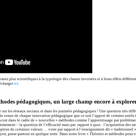
bases plus scientifiques à la typologie des classes inversées et à leurs effets différen
écharger
ici
.
éthodes pédagogiques, un large champ encore à explore
sur les réseaux sociaux et dans les journées pédagogiques ! Une question très diffici
 la venue de chaque innovation pédagogique que ce soit l’apport de certains outils 
ncore dans le cadre de « nouvelles » méthodes comme l’apprentissage par problèmes
itimement – la question de l’efficacité mais par rapport à quoi : l’acquisition des s
ption de certaines valeurs … voire par rapport à l’enseignement dit « traditionnel »
yen, passe-partout en quelque sorte. Dans notre livre « Théories et méthodes pour 