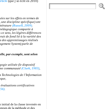
rticle
(que j’ai écrit en 2010)
es sur les effets en termes de
, une discipline spécifique) ont
ttérature
(Russell, 2009)
.
de pédagogique comparée à
ce sens, les légères différences
uit de fond lié à la variété des
s des apprentissages réalisés
agement System) parle de
elle, par exemple, sont selon
gie utilisée (le dispositif
d’une communauté
(Clark, 1983)
,
les Technologies de l’Information
uque,
 évaluations certificatives
956)
.
initial de la classe inversée en
moteurs de la méthode et des