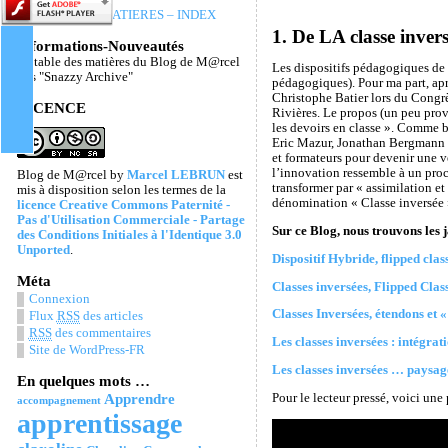
TABLE DES MATIERES – INDEX
1. De LA classe inver
Informations-Nouveautés
La table des matières du Blog de M@rcel
Les dispositifs pédagogiques de 
Les "Snazzy Archive"
pédagogiques). Pour ma part, apr
Christophe Batier lors du Congrè
LICENCE
Rivières. Le propos (un peu provo
les devoirs en classe ». Comme bi
Eric Mazur, Jonathan Bergmann & 
et formateurs pour devenir une vé
l’innovation ressemble à un proce
Blog de M@rcel
by
Marcel LEBRUN
est
transformer par « assimilation et
mis à disposition selon les termes de la
dénomination « Classe inversée » 
licence Creative Commons Paternité -
Pas d'Utilisation Commerciale - Partage
Sur ce Blog, nous trouvons les j
des Conditions Initiales à l'Identique 3.0
Unported
.
Dispositif Hybride, flipped cla
Méta
Classes inversées, Flipped Clas
Connexion
Classes Inversées, étendons et «
Flux
RSS
des articles
RSS
des commentaires
Les classes inversées : intégra
Site de WordPress-FR
Les classes inversées … paysage
En quelques mots …
Apprendre
Pour le lecteur pressé, voici une
accompagnement
apprentissage