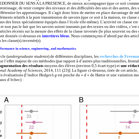
e REDONNER DU SENS A LA PRESENCE, de mieux accompagner (que ce soit comme
prentissage, de tenir compte des niveaux et des difficultés des uns et des autres, des
férentier les apprentissages. Il s’agit donc bien de mettre en place davantage de mé
éléments relatifs à la pure transmission de savoirs (que ce soit à la maison, en class
 dans des lieux spécialement équipés dans l’école elle-même). L’activité en classe e
et non pas le fait que les savoirs soient transmis par des textes ou des vidéos, c’est
ticles récents sur la mesure des effets de la classe inversée (le plus souvent ou des 
sont donnée ci-dessous en
intertitres bleus
. Nous commençons d’abord par des article
 les classe(s) inversée(s).
rformance in science, engineering, and mathematics
cle (
undergraduate students
) de différentes disciplines, les
recherches de Freeman 
e l’effet majeur de ces méthodes (par rapport à d’autres plus traditionnelles, front
ugmentation des résultats
moyens des élèves (environ 0,5 écart-type) et
une réduct
onal Academy of Sciences
, 2014, 111 (23)]. La figure ci-dessous, tirée de cet article,
es évaluations (l’indice
Hedges’s g
est proche du « d » de Hattie et une variation mo
taux d’échec) :