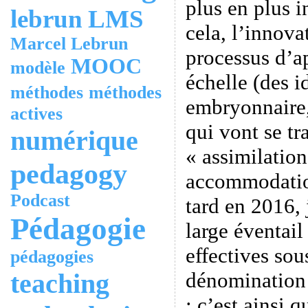
plus en plus i
lebrun
LMS
cela, l’innova
Marcel Lebrun
processus d’a
MOOC
modèle
échelle (des i
méthodes
méthodes
embryonnaire,
actives
qui vont se tr
numérique
« assimilation
pedagogy
accommodatio
Podcast
tard en 2016, 
Pédagogie
large éventail
effectives sou
pédagogies
teaching
dénomination 
: c’est ainsi 