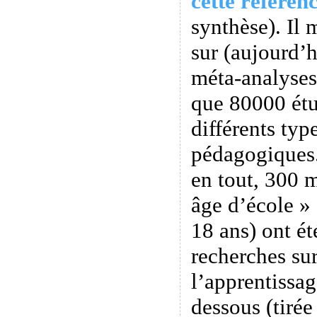
cette référen
synthèse). Il
sur (aujourd’
méta-analyses
que 80000 étu
différents ty
pédagogiques
en tout, 300 m
âge d’école » 
18 ans) ont ét
recherches sur
l’apprentissag
dessous (tiré