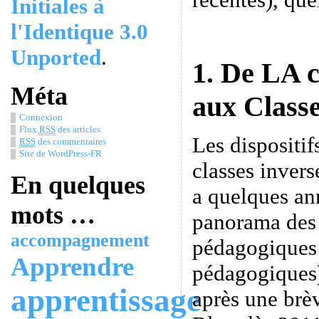
Initiales à
l'Identique 3.0
Unported
.
1. De LA c
Méta
aux Class
Connexion
Flux
RSS
des articles
Les dispositi
RSS
des commentaires
Site de WordPress-FR
classes invers
En quelques
a quelques an
mots …
panorama des 
accompagnement
pédagogiques 
Apprendre
pédagogiques)
apprentissage
après une brèv