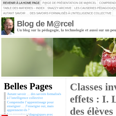
REVENIR À LA HOME PAGE
P@GE DE PRÉSENTATION DE M@RCEL
COMPRENDRE
TABLE DES MATIERES – INDEX
SNAZZY ARCHIVE
LES CAUSERIES PÉDAGOGIQU
AUTANT SAVOIR … DES SAVOIRS FORMALISÉS À L’INTELLIGENCE COLLECTIVE
Blog de M@rcel
Un blog sur la pédagogie, la technologie et aussi sur un peu
Belles Pages
Classes in
Autant savoir … des savoirs formalisés
effets : I.
à l’intelligence collective
Comprendre l’apprentissage pour
enseigner … J’enseigne oui, mais
des élèves 
apprennent-ils ?
Les causeries pédagogiques avec