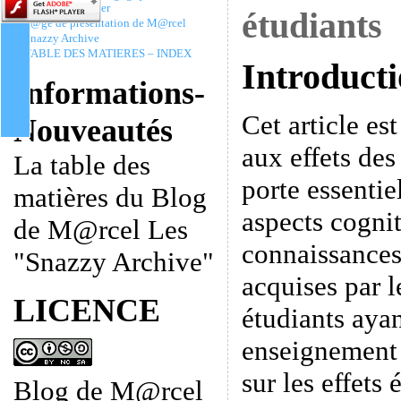
Christophe Batier
étudiants
P@ge de présentation de M@rcel
Snazzy Archive
TABLE DES MATIERES – INDEX
Introduct
Informations-
Cet article est
Nouveautés
aux effets des 
La table des
porte essentie
matières du Blog
aspects cogniti
de M@rcel Les
connaissances
"Snazzy Archive"
acquises par l
LICENCE
étudiants aya
enseignement 
sur les effets 
Blog de M@rcel