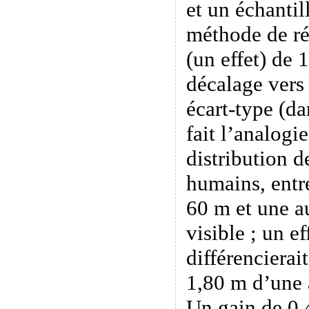
et un échantil
méthode de ré
(un effet) de 
décalage vers
écart-type (da
fait l’analogi
distribution de
humains, entr
60 m et une au
visible ; un ef
différencierai
1,80 m d’une a
Un gain de 0,