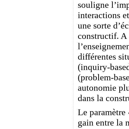
souligne l’im
interactions e
une sorte d’é
constructif. A
l’enseignemen
différentes si
(inquiry-base
(problem-base
autonomie plu
dans la constr
Le paramètre «
gain entre la