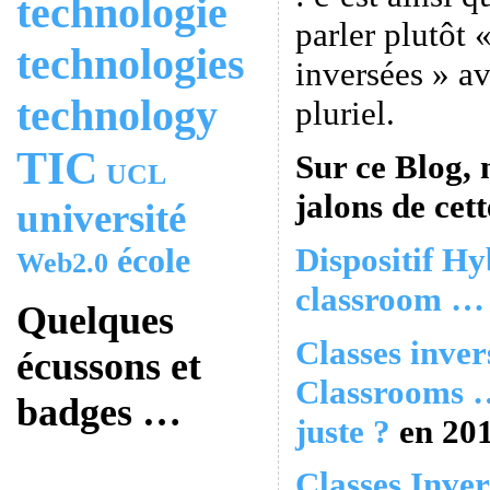
technologie
parler plutôt 
technologies
inversées » a
technology
pluriel.
TIC
Sur ce Blog, 
UCL
jalons de cett
université
Dispositif Hy
école
Web2.0
classroom … 
Quelques
Classes inver
écussons et
Classrooms …
badges …
juste ?
en 20
Classes Inver