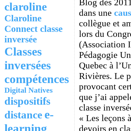
Blog dès 2011,
claroline
dans une
caus
Claroline
collègue et a
Connect
classe
lors du Cong
inversée
(Association I
Classes
Pédagogie Uni
inversées
Quebec à l’Un
Rivières. Le 
compétences
provocant cert
Digital Natives
que j’ai appel
dispositifs
classe inversé
e-
distance
« Les leçons à
learning
devoirs en cl