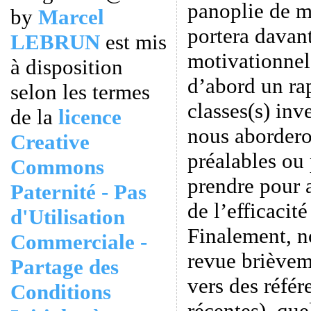
panoplie de m
by
Marcel
portera davan
LEBRUN
est mis
motivationnel
à disposition
d’abord un ra
selon les termes
classes(s) inv
de la
licence
nous aborder
Creative
préalables ou
Commons
prendre pour 
Paternité - Pas
de l’efficacit
d'Utilisation
Finalement, n
Commerciale -
revue brièvem
Partage des
vers des référ
Conditions
récentes), que