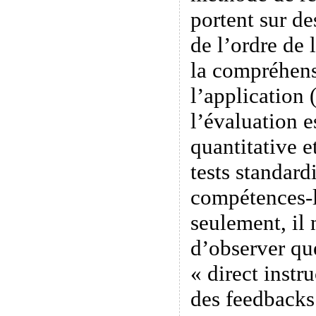
portent sur de
de l’ordre de 
la compréhens
l’application 
l’évaluation e
quantitative e
tests standard
compétences-là
seulement, il 
d’observer qu
« direct instr
des feedbacks 