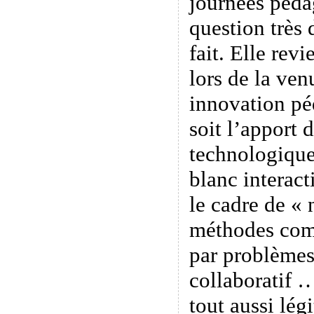
journées péda
question très 
fait. Elle rev
lors de la ve
innovation p
soit l’apport d
technologiques
blanc interac
le cadre de « 
méthodes com
par problèmes
collaboratif 
tout aussi lég