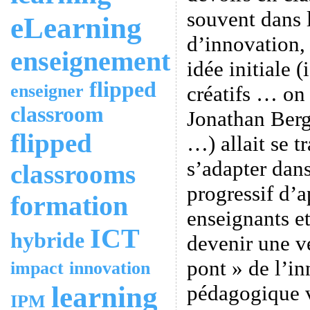
souvent dans 
eLearning
d’innovation, 
enseignement
idée initiale 
flipped
enseigner
créatifs … on
classroom
Jonathan Ber
flipped
…) allait se t
s’adapter dan
classrooms
progressif d’a
formation
enseignants e
ICT
hybride
devenir une vé
pont » de l’i
impact
innovation
learning
pédagogique v
IPM