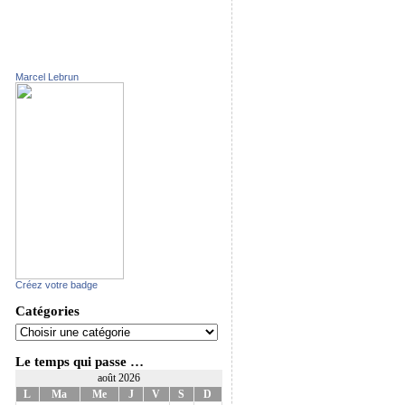
Marcel Lebrun
Créez votre badge
Catégories
Le temps qui passe …
août 2026
L
Ma
Me
J
V
S
D