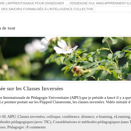
E L’APPRENTISSAGE POUR ENSEIGNER … J’ENSEIGNE OUI, MAIS APPRENNENT-ILS
 DES SAVOIRS FORMALISÉS À L’INTELLIGENCE COLLECTIVE
u de tout
e sur les Classes Inversées
n Internationale de Pédagogie Universitaire (AIPU) que je préside a lancé il y a q
 Le premier portait sur les Flipped Classrooms, les classes inversées. Vidéo initiale d
0-30
,
AIPU
,
Classes inversées
,
colloque
,
conférence
,
distance
,
e-learning
,
eLearning
éthodes pédagogiques (avec TIC)
,
Considérations et méthodes pédagogiques (sans 
ques
,
Pédagogie
|
8 comments