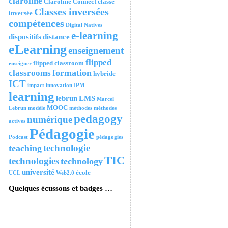
claroline
Claroline Connect
classe
Classes inversées
inversée
compétences
Digital Natives
e-learning
dispositifs
distance
eLearning
enseignement
flipped
flipped classroom
enseigner
formation
classrooms
hybride
ICT
impact
innovation
IPM
learning
lebrun
LMS
Marcel
MOOC
Lebrun
modèle
méthodes
méthodes
pedagogy
numérique
actives
Pédagogie
Podcast
pédagogies
technologie
teaching
TIC
technologies
technology
université
école
UCL
Web2.0
Quelques écussons et badges …