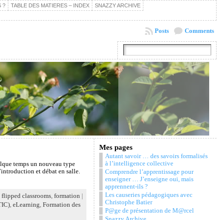
 ?
TABLE DES MATIERES – INDEX
SNAZZY ARCHIVE
Posts
Comments
Mes pages
Autant savoir … des savoirs formalisés
à l’intelligence collective
uelque temps un nouveau type
’introduction et débat en salle.
Comprendre l’apprentissage pour
enseigner … J’enseigne oui, mais
apprennent-ils ?
Les causeries pédagogiques avec
,
flipped classrooms
,
formation
|
Christophe Batier
TIC)
,
eLearning
,
Formation des
P@ge de présentation de M@rcel
Snazzy Archive