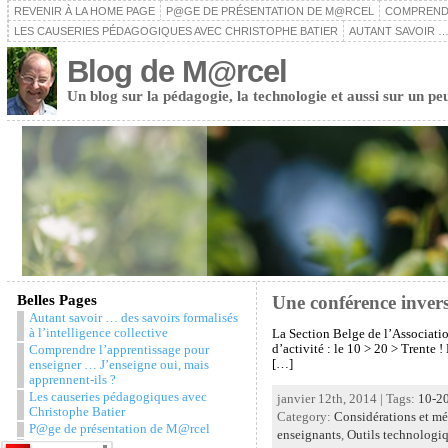
REVENIR À LA HOME PAGE
P@GE DE PRÉSENTATION DE M@RCEL
COMPRENDR
LES CAUSERIES PÉDAGOGIQUES AVEC CHRISTOPHE BATIER
AUTANT SAVOIR …
Blog de M@rcel
Un blog sur la pédagogie, la technologie et aussi sur un pe
Belles Pages
Une conférence inversé
Autant savoir … des savoirs formalisés
à l’intelligence collective
La Section Belge de l’Associatio
d’activité : le 10 > 20 > Trente !
Comprendre l’apprentissage pour
[…]
enseigner … J’enseigne oui, mais
apprennent-ils ?
Les causeries pédagogiques avec
janvier 12th, 2014 | Tags:
10-2
Christophe Batier
Category:
Considérations et m
P@ge de présentation de M@rcel
enseignants
,
Outils technologi
Snazzy Archive