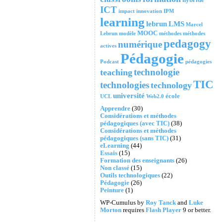
ICT
impact
innovation
IPM
learning
lebrun
LMS
Marcel
MOOC
Lebrun
modèle
méthodes
méthodes
pedagogy
numérique
actives
Pédagogie
Podcast
pédagogies
technologie
teaching
TIC
technologies
technology
université
école
UCL
Web2.0
Apprendre
(30)
Considérations et méthodes
pédagogiques (avec TIC)
(38)
Considérations et méthodes
pédagogiques (sans TIC)
(31)
eLearning
(44)
Essais
(15)
Formation des enseignants
(26)
Non classé
(15)
Outils technologiques
(22)
Pédagogie
(26)
Peinture
(1)
WP-Cumulus by
Roy Tanck
and
Luke
Morton
requires
Flash Player
9 or better.