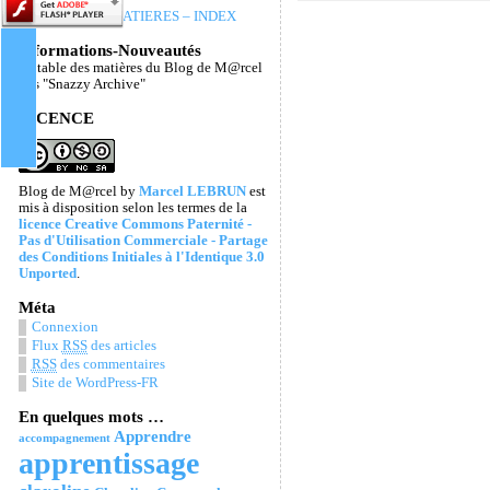
TABLE DES MATIERES – INDEX
Informations-Nouveautés
La table des matières du Blog de M@rcel
Les "Snazzy Archive"
LICENCE
Blog de M@rcel
by
Marcel LEBRUN
est
mis à disposition selon les termes de la
licence Creative Commons Paternité -
Pas d'Utilisation Commerciale - Partage
des Conditions Initiales à l'Identique 3.0
Unported
.
Méta
Connexion
Flux
RSS
des articles
RSS
des commentaires
Site de WordPress-FR
En quelques mots …
Apprendre
accompagnement
apprentissage