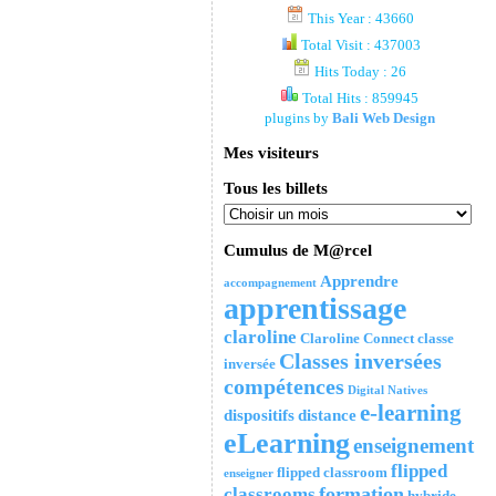
This Year : 43660
Total Visit : 437003
Hits Today : 26
Total Hits : 859945
plugins by
Bali Web Design
Mes visiteurs
Tous les billets
Cumulus de M@rcel
Apprendre
accompagnement
apprentissage
claroline
Claroline Connect
classe
Classes inversées
inversée
compétences
Digital Natives
e-learning
dispositifs
distance
eLearning
enseignement
flipped
flipped classroom
enseigner
formation
classrooms
hybride