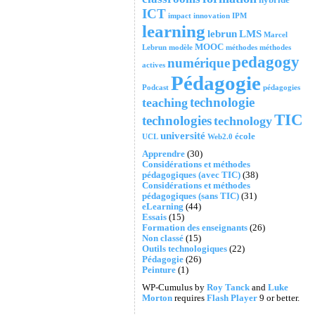
ICT
impact
innovation
IPM
learning
lebrun
LMS
Marcel
MOOC
Lebrun
modèle
méthodes
méthodes
pedagogy
numérique
actives
Pédagogie
Podcast
pédagogies
technologie
teaching
TIC
technologies
technology
université
école
UCL
Web2.0
Apprendre
(30)
Considérations et méthodes
pédagogiques (avec TIC)
(38)
Considérations et méthodes
pédagogiques (sans TIC)
(31)
eLearning
(44)
Essais
(15)
Formation des enseignants
(26)
Non classé
(15)
Outils technologiques
(22)
Pédagogie
(26)
Peinture
(1)
WP-Cumulus by
Roy Tanck
and
Luke
Morton
requires
Flash Player
9 or better.