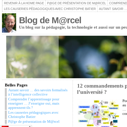
REVENIR À LA HOME PAGE
P@GE DE PRÉSENTATION DE M@RCEL
COMPRENDR
LES CAUSERIES PÉDAGOGIQUES AVEC CHRISTOPHE BATIER
AUTANT SAVOIR …
Blog de M@rcel
Un blog sur la pédagogie, la technologie et aussi sur un pe
Belles Pages
12 commandements pou
Autant savoir … des savoirs formalisés
l’université ?
à l’intelligence collective
Comprendre l’apprentissage pour
Pou
enseigner … J’enseigne oui, mais
au 
apprennent-ils ?
… s
Les causeries pédagogiques avec
com
Christophe Batier
P@ge de présentation de M@rcel
Snazzy Archive