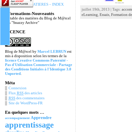
TABLE DES MATIERES – INDEX
juillet 19th, 2013 | Tags:
accom
Informations-Nouveautés
eLearning
,
Essais
,
Formation de
La table des matières du Blog de M@rcel
Les "Snazzy Archive"
LICENCE
Blog de M@rcel
by
Marcel LEBRUN
est
mis à disposition selon les termes de la
licence Creative Commons Paternité -
Pas d'Utilisation Commerciale - Partage
des Conditions Initiales à l'Identique 3.0
Unported
.
Méta
Connexion
Flux
RSS
des articles
RSS
des commentaires
Site de WordPress-FR
En quelques mots …
Apprendre
accompagnement
apprentissage