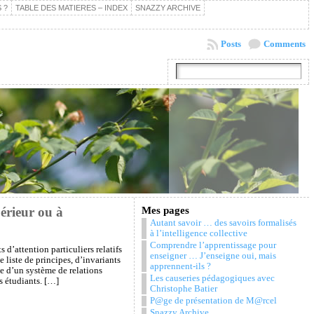
 ?
TABLE DES MATIERES – INDEX
SNAZZY ARCHIVE
Posts
Comments
érieur ou à
Mes pages
Autant savoir … des savoirs formalisés
à l’intelligence collective
Comprendre l’apprentissage pour
 d’attention particuliers relatifs
enseigner … J’enseigne oui, mais
 liste de principes, d’invariants
apprennent-ils ?
ie d’un système de relations
Les causeries pédagogiques avec
s étudiants. […]
Christophe Batier
P@ge de présentation de M@rcel
Snazzy Archive