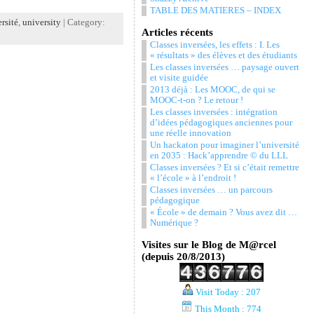
TABLE DES MATIERES – INDEX
rsité
,
university
| Category:
Articles récents
Classes inversées, les effets : I. Les
« résultats » des élèves et des étudiants
Les classes inversées … paysage ouvert
et visite guidée
2013 déjà : Les MOOC, de qui se
MOOC-t-on ? Le retour !
Les classes inversées : intégration
d’idées pédagogiques anciennes pour
une réelle innovation
Un hackaton pour imaginer l’université
en 2035 : Hack’apprendre © du LLL
Classes inversées ? Et si c’était remettre
« l’école » à l’endroit !
Classes inversées … un parcours
pédagogique
« École » de demain ? Vous avez dit …
Numérique ?
Visites sur le Blog de M@rcel
(depuis 20/8/2013)
Visit Today : 207
This Month : 774