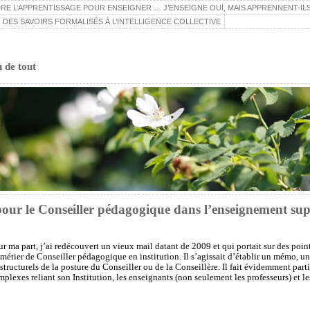
E L’APPRENTISSAGE POUR ENSEIGNER … J’ENSEIGNE OUI, MAIS APPRENNENT-ILS
 DES SAVOIRS FORMALISÉS À L’INTELLIGENCE COLLECTIVE
u de tout
r le Conseiller pédagogique dans l’enseignement sup
r ma part, j’ai redécouvert un vieux mail datant de 2009 et qui portait sur des points
métier de Conseiller pédagogique en institution. Il s’agissait d’établir un mémo, une
tructurels de la posture du Conseiller ou de la Conseillère. Il fait évidemment part
plexes reliant son Institution, les enseignants (non seulement les professeurs) et le