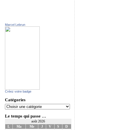
Marcel Lebrun
Créez votre badge
Catégories
Le temps qui passe …
août 2026
L
Ma
Me
J
V
S
D