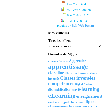
This Year : 43433
Total Visit : 436776
Hits Today : 217
Total Hits : 859686
plugins by
Bali Web Design
Mes visiteurs
Tous les billets
Cumulus de M@rcel
Apprendre
accompagnement
apprentissage
claroline
Claroline Connect
classe
Classes inversées
inversée
compétences
Digital Natives
e-learning
dispositifs
distance
eLearning
enseignement
flipped
flipped classroom
enseigner
formation
classrooms
hybride