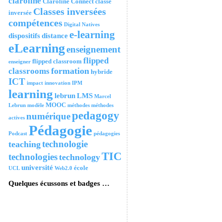
claroline
Claroline Connect
classe
Classes inversées
inversée
compétences
Digital Natives
e-learning
dispositifs
distance
eLearning
enseignement
flipped
flipped classroom
enseigner
formation
classrooms
hybride
ICT
impact
innovation
IPM
learning
lebrun
LMS
Marcel
MOOC
Lebrun
modèle
méthodes
méthodes
pedagogy
numérique
actives
Pédagogie
Podcast
pédagogies
technologie
teaching
TIC
technologies
technology
université
école
UCL
Web2.0
Quelques écussons et badges …