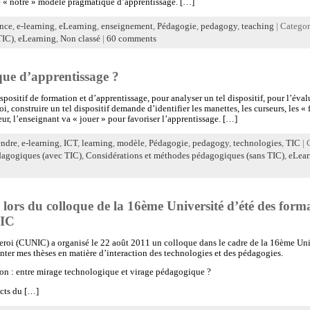
 de « notre » modèle pragmatique d’apprentissage. […]
ance
,
e-learning
,
eLearning
,
enseignement
,
Pédagogie
,
pedagogy
,
teaching
| Catego
TIC)
,
eLearning
,
Non classé
|
60 comments
ue d’apprentissage ?
spositif de formation et d’apprentissage, pour analyser un tel dispositif, pour l’év
i, construire un tel dispositif demande d’identifier les manettes, les curseurs, les « 
eur, l’enseignant va « jouer » pour favoriser l’apprentissage. […]
ndre
,
e-learning
,
ICT
,
learning
,
modèle
,
Pédagogie
,
pedagogy
,
technologies
,
TIC
| 
dagogiques (avec TIC)
,
Considérations et méthodes pédagogiques (sans TIC)
,
eLear
e lors du colloque de la 16ème Université d’été des form
NIC
eroi (CUNIC) a organisé le 22 août 2011 un colloque dans le cadre de la 16ème Univ
nter mes thèses en matière d’interaction des technologies et des pédagogies.
ion : entre mirage technologique et virage pédagogique ?
acts du […]