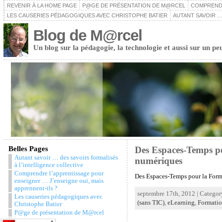
REVENIR À LA HOME PAGE
P@GE DE PRÉSENTATION DE M@RCEL
COMPRENDR
LES CAUSERIES PÉDAGOGIQUES AVEC CHRISTOPHE BATIER
AUTANT SAVOIR …
Blog de M@rcel
Un blog sur la pédagogie, la technologie et aussi sur un pe
Belles Pages
Des Espaces-Temps pou
Autant savoir … des savoirs formalisés
numériques
à l’intelligence collective
Comprendre l’apprentissage pour
Des Espaces-Temps pour la Forma
enseigner … J’enseigne oui, mais
apprennent-ils ?
septembre 17th, 2012 | Categor
Les causeries pédagogiques avec
(sans TIC)
,
eLearning
,
Formatio
Christophe Batier
P@ge de présentation de M@rcel
Snazzy Archive