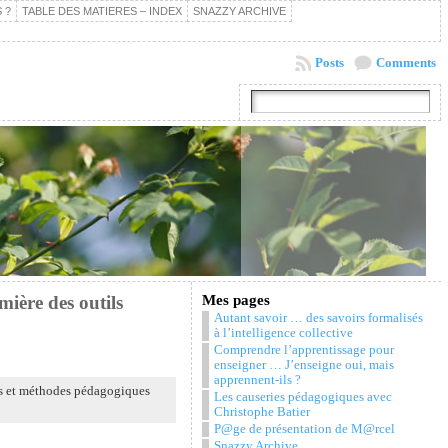
 ?
TABLE DES MATIERES – INDEX
SNAZZY ARCHIVE
Posts
Comments
ière des outils
Mes pages
Autant savoir … des savoirs formalisés
à l’intelligence collective
Comprendre l’apprentissage pour
enseigner … J’enseigne oui, mais
apprennent-ils ?
s et méthodes pédagogiques
Les causeries pédagogiques avec
Christophe Batier
P@ge de présentation de M@rcel
Snazzy Archive