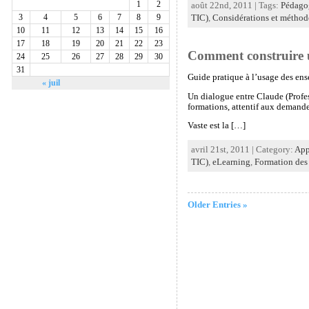
1
2
août 22nd, 2011 | Tags:
Pédago
TIC)
,
Considérations et méthod
3
4
5
6
7
8
9
10
11
12
13
14
15
16
17
18
19
20
21
22
23
Comment construire u
24
25
26
27
28
29
30
31
Guide pratique à l’usage des ens
« juil
Un dialogue entre Claude (Profess
formations, attentif aux demande
Vaste est la […]
avril 21st, 2011 | Category:
App
TIC)
,
eLearning
,
Formation des
Older Entries »