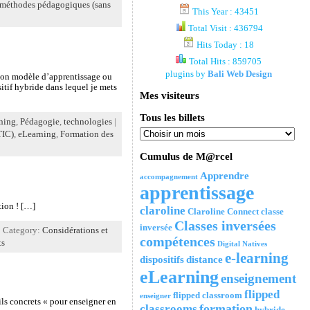
 méthodes pédagogiques (sans
This Year : 43451
Total Visit : 436794
Hits Today : 18
Total Hits : 859705
plugins by
Bali Web Design
 mon modèle d’apprentissage ou
tif hybride dans lequel je mets
Mes visiteurs
Tous les billets
rning
,
Pédagogie
,
technologies
|
TIC)
,
eLearning
,
Formation des
Cumulus de M@rcel
Apprendre
accompagnement
apprentissage
tion ! […]
claroline
Claroline Connect
classe
Classes inversées
inversée
| Category:
Considérations et
compétences
ts
Digital Natives
e-learning
dispositifs
distance
eLearning
enseignement
flipped
flipped classroom
enseigner
ls concrets « pour enseigner en
formation
classrooms
hybride