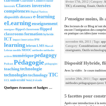
claroline
Claroline Connect
classe
février 17th, 2012 | Category:
A
Classes inversées
inversée
TIC)
,
eLearning
,
Essais
,
Outils 
compétences
Digital Natives
e-learning
dispositifs
distance
J’enseigne moins, il
eLearning
enseignement
Des lecteurs de ce Blog m’ont de
flipped
flipped classroom
enseigner
encore l’intégration des compéte
formation
classrooms
en pratique ces idées (une versio
hybride
ICT
impact
innovation
IPM
novembre 4th, 2011 | Tags:
app
learning
lebrun
LMS
Category:
Considérations et m
Marcel
MOOC
enseignants
,
Outils technologi
Lebrun
modèle
méthodes
méthodes
pedagogy
numérique
actives
Pédagogie
Dispositif Hybride, f
Podcast
pédagogies
technologie
teaching
Avec la vidéo : le cours traditi
TIC
technologies
technology
octobre 28th, 2011 | Tags:
appr
université
école
UCL
Web2.0
méthodes pédagogiques (avec 
Quelques écussons et badges …
5 facettes pour constr
Après une introduction à la noti