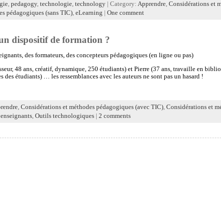
gie
,
pedagogy
,
technologie
,
technology
| Category:
Apprendre
,
Considérations et 
es pédagogiques (sans TIC)
,
eLearning
|
One comment
n dispositif de formation ?
eignants, des formateurs, des concepteurs pédagogiques (en ligne ou pas)
eur, 48 ans, créatif, dynamique, 250 étudiants) et Pierre (37 ans, travaille en bib
s des étudiants) … les ressemblances avec les auteurs ne sont pas un hasard !
rendre
,
Considérations et méthodes pédagogiques (avec TIC)
,
Considérations et m
 enseignants
,
Outils technologiques
|
2 comments