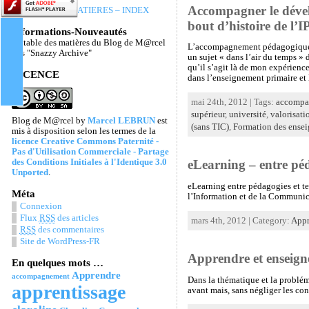
Accompagner le dével
TABLE DES MATIERES – INDEX
bout d’histoire de l’
Informations-Nouveautés
La table des matières du Blog de M@rcel
L’accompagnement pédagogique 
Les "Snazzy Archive"
un sujet « dans l’air du temps » 
qu’il s’agit là de mon expérience
LICENCE
dans l’enseignement primaire et 
mai 24th, 2012 | Tags:
accompa
supérieur
,
université
,
valorisati
Blog de M@rcel
by
Marcel LEBRUN
est
(sans TIC)
,
Formation des ensei
mis à disposition selon les termes de la
licence Creative Commons Paternité -
Pas d'Utilisation Commerciale - Partage
des Conditions Initiales à l'Identique 3.0
eLearning – entre péd
Unported
.
eLearning entre pédagogies et t
Méta
l’Information et de la Communic
Connexion
Flux
RSS
des articles
mars 4th, 2012 | Category:
Appr
RSS
des commentaires
Site de WordPress-FR
Apprendre et enseigne
En quelques mots …
Apprendre
accompagnement
Dans la thématique et la problém
apprentissage
avant mais, sans négliger les con