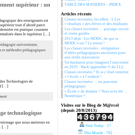
ement supérieur : un
TABLE DES MATIERES – INDEX
Articles récents
Classes inversées, les effets : I. Les
agogique des enseignants est
« résultats » des élèves et des étudiants
 supérieur tout d’abord parce
Les classes inversées … paysage ouvert
 dernière est pratique courante
et visite guidée
rmalisée dans le supérieur. […]
2013 déjà : Les MOOC, de qui se
MOOC-t-on ? Le retour !
pédagogie universitaire
,
Les classes inversées : intégration
s et méthodes pédagogiques
d’idées pédagogiques anciennes pour
une réelle innovation
Un hackaton pour imaginer l’université
en 2035 : Hack’apprendre © du LLL
Classes inversées ? Et si c’était remettre
« l’école » à l’endroit !
 des Technologies de
Classes inversées … un parcours
) […]
pédagogique
« École » de demain ? Vous avez dit …
Numérique ?
ment
Visites sur le Blog de M@rcel
(depuis 20/8/2013)
age technologique
rentissage que nous mettrons en
Visit Today : 17
n. […]
This Month : 792