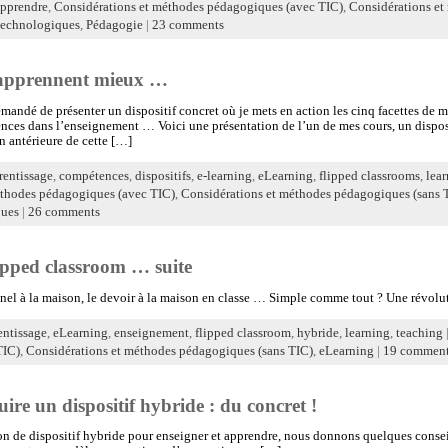
pprendre
,
Considérations et méthodes pédagogiques (avec TIC)
,
Considérations et
technologiques
,
Pédagogie
|
23 comments
s apprennent mieux …
mandé de présenter un dispositif concret où je mets en action les cinq facettes de
nces dans l’enseignement … Voici une présentation de l’un de mes cours, un disposi
n antérieure de cette […]
rentissage
,
compétences
,
dispositifs
,
e-learning
,
eLearning
,
flipped classrooms
,
lea
éthodes pédagogiques (avec TIC)
,
Considérations et méthodes pédagogiques (sans 
ques
|
26 comments
lipped classroom … suite
onnel à la maison, le devoir à la maison en classe … Simple comme tout ? Une révolu
entissage
,
eLearning
,
enseignement
,
flipped classroom
,
hybride
,
learning
,
teaching
TIC)
,
Considérations et méthodes pédagogiques (sans TIC)
,
eLearning
|
19 commen
uire un dispositif hybride : du concret !
on de dispositif hybride pour enseigner et apprendre, nous donnons quelques consei