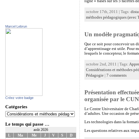
ligne » basés sur les 5 facettes
octobre 17th, 2011 | Tags:
dist
méthodes pédagogiques (avec 
Marcel Lebrun
Un modèle pragmatiq
Que ce soit pour concevoir un di
d’apprentissage est utile. Pour mo
lesquels le concepteur, le format
octobre 2nd, 2011 | Tags:
Appre
Considérations et méthodes pé
Pédagogie
|
7 comments
Présentation effectué
organisée par le CU
Créez votre badge
Catégories
Le Centre Universitaire de Charl
d’adultes. Une occasion de prése
Les technologies dans la format
Le temps qui passe …
août 2026
Les questions relatives aux imp
L
Ma
Me
J
V
S
D