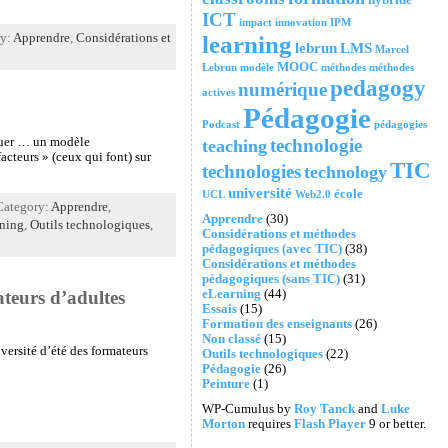
ICT
impact
innovation
IPM
learning
ry:
Apprendre
,
Considérations et
lebrun
LMS
Marcel
MOOC
Lebrun
modèle
méthodes
méthodes
pedagogy
numérique
actives
Pédagogie
Podcast
pédagogies
aluer … un modèle
technologie
teaching
facteurs » (ceux qui font) sur
TIC
technologies
technology
université
école
UCL
Web2.0
Category:
Apprendre
,
Apprendre
(30)
ning
,
Outils technologiques
,
Considérations et méthodes
pédagogiques (avec TIC)
(38)
Considérations et méthodes
pédagogiques (sans TIC)
(31)
ateurs d’adultes
eLearning
(44)
Essais
(15)
Formation des enseignants
(26)
Non classé
(15)
ersité d’été des formateurs
Outils technologiques
(22)
Pédagogie
(26)
Peinture
(1)
WP-Cumulus by
Roy Tanck
and
Luke
Morton
requires
Flash Player
9 or better.