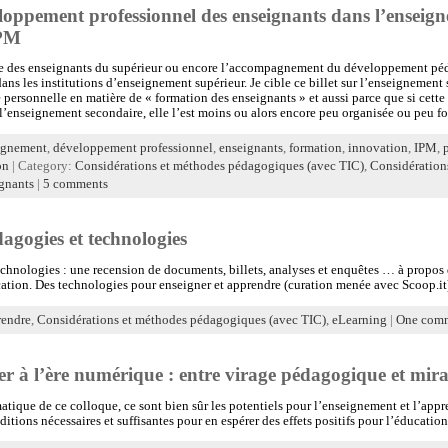
oppement professionnel des enseignants dans l’enseign
IPM
des enseignants du supérieur ou encore l’accompagnement du développement péd
dans les institutions d’enseignement supérieur. Je cible ce billet sur l’enseignement
 personnelle en matière de « formation des enseignants » et aussi parce que si cette
l’enseignement secondaire, elle l’est moins ou alors encore peu organisée ou peu fo
gnement
,
développement professionnel
,
enseignants
,
formation
,
innovation
,
IPM
,
on
| Category:
Considérations et méthodes pédagogiques (avec TIC)
,
Considération
gnants
|
5 comments
agogies et technologies
echnologies : une recension de documents, billets, analyses et enquêtes … à propos
ation. Des technologies pour enseigner et apprendre (curation menée avec Scoop.it
endre
,
Considérations et méthodes pédagogiques (avec TIC)
,
eLearning
|
One com
r à l’ère numérique : entre virage pédagogique et mir
atique de ce colloque, ce sont bien sûr les potentiels pour l’enseignement et l’app
ditions nécessaires et suffisantes pour en espérer des effets positifs pour l’éducatio