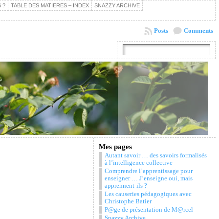
 ?
TABLE DES MATIERES – INDEX
SNAZZY ARCHIVE
Posts
Comments
Mes pages
Autant savoir … des savoirs formalisés
à l’intelligence collective
Comprendre l’apprentissage pour
enseigner … J’enseigne oui, mais
apprennent-ils ?
Les causeries pédagogiques avec
Christophe Batier
P@ge de présentation de M@rcel
Snazzy Archive