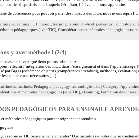
tances, des dispositifs dans lesquels l’étudiant, l’élève … pourra apprendre.
rche de cohérences pour pouvoir parler des impacts des TICe, nous avons repris […
earning
,
eLearning
,
ICT
,
impact
,
learning
,
lebrun
,
m@rcel
,
pedagogy
,
technologie
,
t
méthodes pédagogiques (avec TIC)
,
Considérations et méthodes pédagogiques (sans
ons-y avec méthode ! (2/4)
 nous avons investigué deux points principaux :
our réfléchir l’intégration des TICE dans l’enseignement et dans l’apprentissage. No
é par Biggs (cohérence objectifs (compétences attendues), méthodes, évaluation) 
ec les compétences nécessaires […]
méthodes
,
methods
,
Pédagogie
,
pedagogy
,
technologie
,
TIC
| Category:
Apprendre
dérations et méthodes pédagogiques (sans TIC)
,
eLearning
,
Formation des enseign
DOS PEDAGÓGICOS PARA ENSINAR E APREND
s et méthodes pédagogiques pour enseigner et apprendre »
agogicos
gações sobre as TIC para ensinar e aprender? Que métodos são estes que se coadun