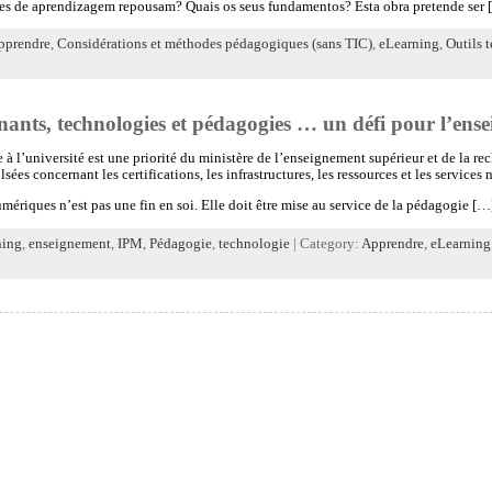
es de aprendizagem repousam? Quais os seus fundamentos? Esta obra pretende ser 
pprendre
,
Considérations et méthodes pédagogiques (sans TIC)
,
eLearning
,
Outils 
ants, technologies et pédagogies … un défi pour l’ens
l’université est une priorité du ministère de l’enseignement supérieur et de la rec
ées concernant les certifications, les infrastructures, les ressources et les services
mériques n’est pas une fin en soi. Elle doit être mise au service de la pédagogie […
ning
,
enseignement
,
IPM
,
Pédagogie
,
technologie
| Category:
Apprendre
,
eLearning