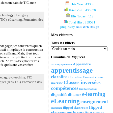
la dans un bain de TIC, mon
This Year : 43336
Total Visit : 436679
echnology
| Category:
Hits Today : 112
 TIC)
,
eLearning
,
Formation des
Total Hits : 859581
plugins by
Bali Web Design
Mes visiteurs
Tous les billets
 pédagogiques cohérentes qui en
issif n’implique la construction
 suffisant. Mais, il est tout
Cumulus de M@rcel
te acte d’explicitation … c’est
ête ? A vous d’expliciter vos
Apprendre
accompagnement
s, quels ont vos critères
apprentissage
claroline
Claroline Connect
classe
pedagogy
,
teaching
,
TIC
|
Classes inversées
ques (sans TIC)
,
Formation des
inversée
compétences
Digital Natives
e-learning
dispositifs
distance
eLearning
enseignement
flipped
flipped classroom
enseigner
formation
classrooms
hybride