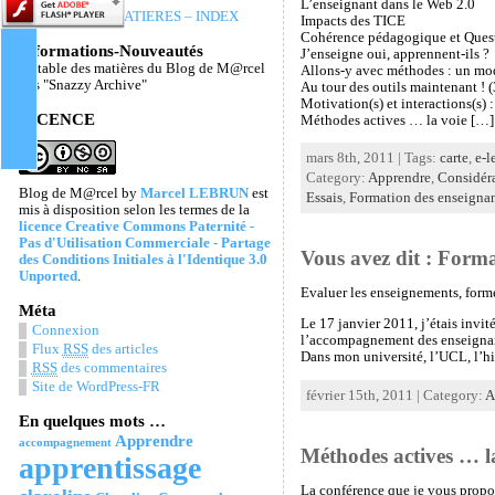
L’enseignant dans le Web 2.0
TABLE DES MATIERES – INDEX
Impacts des TICE
Cohérence pédagogique et Questio
Informations-Nouveautés
J’enseigne oui, apprennent-ils ?
La table des matières du Blog de M@rcel
Allons-y avec méthodes : un mod
Les "Snazzy Archive"
Au tour des outils maintenant ! (
Motivation(s) et interactions(s) 
LICENCE
Méthodes actives … la voie […]
mars 8th, 2011 | Tags:
carte
,
e-l
Category:
Apprendre
,
Considéra
Blog de M@rcel
by
Marcel LEBRUN
est
Essais
,
Formation des enseigna
mis à disposition selon les termes de la
licence Creative Commons Paternité -
Pas d'Utilisation Commerciale - Partage
Vous avez dit : Forma
des Conditions Initiales à l'Identique 3.0
Unported
.
Evaluer les enseignements, forme
Méta
Le 17 janvier 2011, j’étais invi
Connexion
l’accompagnement des enseignant
Flux
RSS
des articles
Dans mon université, l’UCL, l’hi
RSS
des commentaires
Site de WordPress-FR
février 15th, 2011 | Category:
A
En quelques mots …
Apprendre
accompagnement
Méthodes actives … la
apprentissage
La conférence que je vous propos