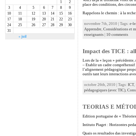
1
2
place des conditions, des circons
3
4
5
6
7
8
9
Rappelons le chemin : à la reche
10
11
12
13
14
15
16
17
18
19
20
21
22
23
novembre 7th, 2010 | Tags:
e-l
24
25
26
27
28
29
30
Apprendre
,
Considérations et 
31
enseignants
|
10 comments
« juil
Impact des TICE : all
Lors de la « leçon » précédente,
– Etablir un cadre compréhensif p
l’alignement pédagogique propos
outils tant leurs interactions av
octobre 26th, 2010 | Tags:
ICT
,
pédagogiques (avec TIC)
,
Consi
TEORIAS E MÉTO
Edition portugaise de « Théorie
Intituto Piaget : Horizontes ped
Quais os resultados das investi