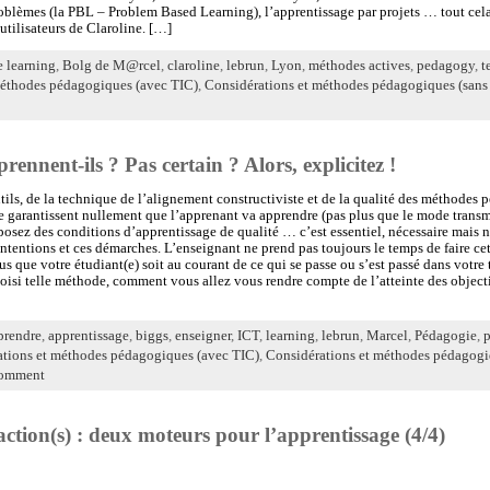
roblèmes (la PBL – Problem Based Learning), l’apprentissage par projets … tout ce
utilisateurs de Claroline. […]
e learning
,
Bolg de M@rcel
,
claroline
,
lebrun
,
Lyon
,
méthodes actives
,
pedagogy
,
t
méthodes pédagogiques (avec TIC)
,
Considérations et méthodes pédagogiques (sans
ennent-ils ? Pas certain ? Alors, explicitez !
tils, de la technique de l’alignement constructiviste et de la qualité des méthodes
e garantissent nullement que l’apprenant va apprendre (pas plus que le mode transm
osez des conditions d’apprentissage de qualité … c’est essentiel, nécessaire mais non
intentions et ces démarches. L’enseignant ne prend pas toujours le temps de faire cet
que votre étudiant(e) soit au courant de ce qui se passe ou s’est passé dans votre t
oisi telle méthode, comment vous allez vous rendre compte de l’atteinte des objectif
rendre
,
apprentissage
,
biggs
,
enseigner
,
ICT
,
learning
,
lebrun
,
Marcel
,
Pédagogie
,
tions et méthodes pédagogiques (avec TIC)
,
Considérations et méthodes pédagogi
omment
action(s) : deux moteurs pour l’apprentissage (4/4)