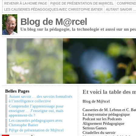
REVENIR À LA HOME PAGE
P@GE DE PRÉSENTATION DE M@RCEL
COMPRENDR
LES CAUSERIES PÉDAGOGIQUES AVEC CHRISTOPHE BATIER
AUTANT SAVOIR …
Blog de M@rcel
Un blog sur la pédagogie, la technologie et aussi sur un pe
Belles Pages
Et voici la table des m
Autant savoir … des savoirs formalisés
à l’intelligence collective
Blog de M@rcel
Comprendre l’apprentissage pour
Causeries de M. Lebrun et C. Bat
enseigner … J’enseigne oui, mais
La mayonnaise pédagogique
apprennent-ils ?
Podcast sur les Podcasts
Les causeries pédagogiques avec
Alignement Pédagogique
Christophe Batier
Serious Games
P@ge de présentation de M@rcel
Citadelles du savoir
Snazzy Archive