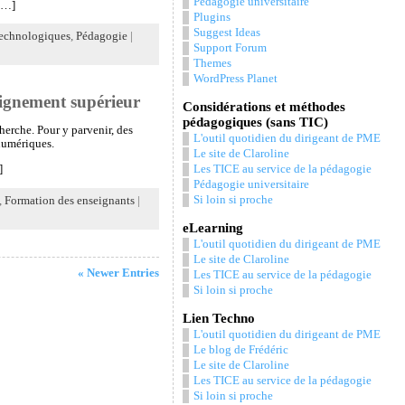
Pédagogie universitaire
[…]
Plugins
Suggest Ideas
technologiques
,
Pédagogie
|
Support Forum
Themes
WordPress Planet
eignement supérieur
Considérations et méthodes
pédagogiques (sans TIC)
herche. Pour y parvenir, des
L'outil quotidien du dirigeant de PME
 numériques.
Le site de Claroline
]
Les TICE au service de la pédagogie
Pédagogie universitaire
Si loin si proche
,
Formation des enseignants
|
eLearning
L'outil quotidien du dirigeant de PME
Le site de Claroline
« Newer Entries
Les TICE au service de la pédagogie
Si loin si proche
Lien Techno
L'outil quotidien du dirigeant de PME
Le blog de Frédéric
Le site de Claroline
Les TICE au service de la pédagogie
Si loin si proche