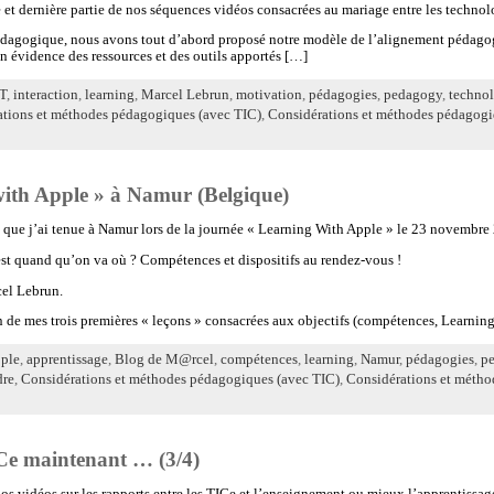
e et dernière partie de nos séquences vidéos consacrées au mariage entre les technol
édagogique, nous avons tout d’abord proposé notre modèle de l’alignement pédago
n évidence des ressources et des outils apportés […]
T
,
interaction
,
learning
,
Marcel Lebrun
,
motivation
,
pédagogies
,
pedagogy
,
technol
tions et méthodes pédagogiques (avec TIC)
,
Considérations et méthodes pédagogi
ith Apple » à Namur (Belgique)
e que j’ai tenue à Namur lors de la journée « Learning With Apple » le 23 novembre
est quand qu’on va où ? Compétences et dispositifs au rendez-vous !
el Lebrun.
on de mes trois premières « leçons » consacrées aux objectifs (compétences, Learnin
ple
,
apprentissage
,
Blog de M@rcel
,
compétences
,
learning
,
Namur
,
pédagogies
,
p
dre
,
Considérations et méthodes pédagogiques (avec TIC)
,
Considérations et métho
ICe maintenant … (3/4)
nos vidéos sur les rapports entre les TICe et l’enseignement ou mieux l’apprentissag