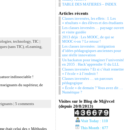
TABLE DES MATIERES – INDEX
Articles récents
Classes inversées, les effets : I. Les
« résultats » des élèves et des étudiants
Les classes inversées … paysage ouvert
et visite guidée
2013 déjà : Les MOOC, de qui se
MOOC-t-on ? Le retour !
ologies
,
technology
,
TIC
|
Les classes inversées : intégration
ques (sans TIC)
,
eLearning
,
d’idées pédagogiques anciennes pour
une réelle innovation
Un hackaton pour imaginer l’université
en 2035 : Hack’apprendre © du LLL
Classes inversées ? Et si c’était remettre
« l’école » à l’endroit !
uatuor indissociable !
Classes inversées … un parcours
pédagogique
enseignants du supérieur, de
« École » de demain ? Vous avez dit …
Numérique ?
Visites sur le Blog de M@rcel
eignants
|
5 comments
(depuis 20/8/2013)
Visit Today : 110
This Month : 677
ème était celui des « Méthodes