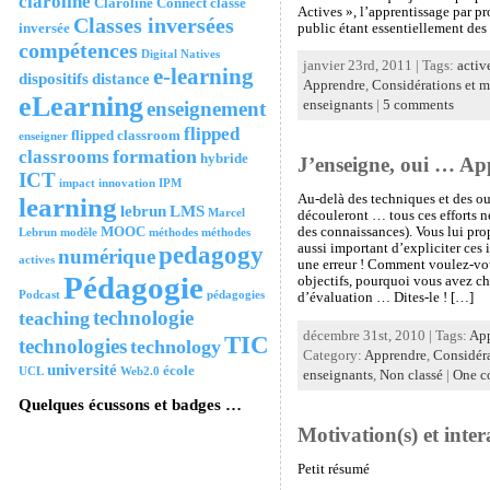
claroline
Claroline Connect
classe
Actives », l’apprentissage par p
Classes inversées
inversée
public étant essentiellement des 
compétences
Digital Natives
janvier 23rd, 2011 | Tags:
activ
e-learning
dispositifs
distance
Apprendre
,
Considérations et 
eLearning
enseignement
enseignants
|
5 comments
flipped
flipped classroom
enseigner
formation
classrooms
hybride
J’enseigne, oui … Appr
ICT
impact
innovation
IPM
Au-delà des techniques et des ou
learning
lebrun
LMS
Marcel
découleront … tous ces efforts n
MOOC
des connaissances). Vous lui prop
Lebrun
modèle
méthodes
méthodes
pedagogy
aussi important d’expliciter ces 
numérique
actives
une erreur ! Comment voulez-vous 
Pédagogie
objectifs, pourquoi vous avez ch
Podcast
pédagogies
d’évaluation … Dites-le ! […]
technologie
teaching
décembre 31st, 2010 | Tags:
App
TIC
technologies
technology
Category:
Apprendre
,
Considéra
université
école
UCL
Web2.0
enseignants
,
Non classé
|
One c
Quelques écussons et badges …
Motivation(s) et inter
Petit résumé