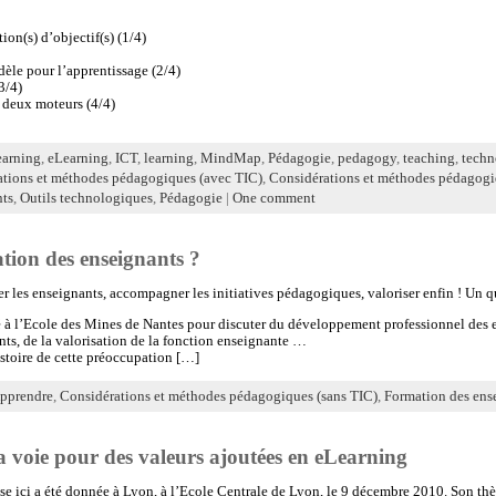
n(s) d’objectif(s) (1/4)
èle pour l’apprentissage (2/4)
3/4)
: deux moteurs (4/4)
earning
,
eLearning
,
ICT
,
learning
,
MindMap
,
Pédagogie
,
pedagogy
,
teaching
,
techn
tions et méthodes pédagogiques (avec TIC)
,
Considérations et méthodes pédagogi
nts
,
Outils technologiques
,
Pédagogie
|
One comment
tion des enseignants ?
r les enseignants, accompagner les initiatives pédagogiques, valoriser enfin ! Un q
té à l’Ecole des Mines de Nantes pour discuter du développement professionnel des 
s, de la valorisation de la fonction enseignante …
stoire de cette préoccupation […]
pprendre
,
Considérations et méthodes pédagogiques (sans TIC)
,
Formation des ens
 voie pour des valeurs ajoutées en eLearning
e ici a été donnée à Lyon, à l’Ecole Centrale de Lyon, le 9 décembre 2010. Son th