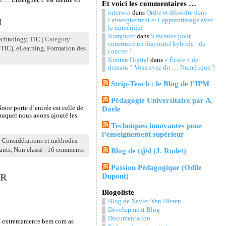
Et voici les commentaires …
interwin
dans
Ordre et désordre dans
l’enseignement et l’apprentissage avec
]
le numérique
Komputer
dans
5 facettes pour
echnology
,
TIC
| Category:
construire un dispositif hybride : du
 TIC)
,
eLearning
,
Formation des
concret !
Konten Digital
dans
« École » de
demain ? Vous avez dit … Numérique ?
Strip-Teach : le Blog de l’IPM
Pédagogie Universitaire par A.
tre porte d’entrée est celle de
Daele
auquel nous avons ajouté les
Techniques innovantes pour
l’enseignement supérieur
,
Considérations et méthodes
ants
,
Non classé
|
16 comments
Blog de t@d (J. Rodet)
Passion Pédagogique (Odile
Dupont)
ER
Blogoliste
Blog de Xavier Van Dieren
Development Blog
Documentation
am extremamente bem com as