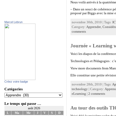
Nous voilà arrivés à la quatrièm
– Dans un souci de cohérence p
proposé par Biggs avec la mise e
Marcel Lebrun
novembre 30th, 2010 | Tags:
IC
Category:
Apprendre
,
Considéra
comments
Journée « Learning w
Voici les diapos de la conférenc
Technologies et Pédagogies : c’
View more documents from Marc
Elle constitue une petite révisi
Créez votre badge
novembre 28th, 2010 | Tags:
Ap
Catégories
technology
| Category:
Appren
eLearning
|
2 comments
Le temps qui passe …
Au tour des outils T
août 2026
L
Ma
Me
J
V
S
D
Voici déjà le troisième volet de 