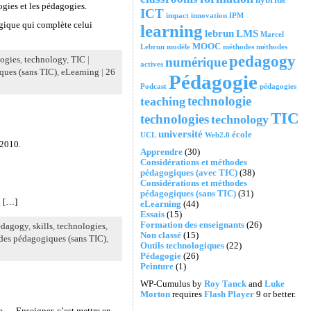
ogies et les pédagogies.
ICT
impact
innovation
IPM
gique qui complète celui
learning
lebrun
LMS
Marcel
MOOC
Lebrun
modèle
méthodes
méthodes
pedagogy
numérique
ogies
,
technology
,
TIC
|
actives
ques (sans TIC)
,
eLearning
|
26
Pédagogie
Podcast
pédagogies
technologie
teaching
TIC
technologies
technology
université
école
UCL
Web2.0
 2010.
Apprendre
(30)
Considérations et méthodes
pédagogiques (avec TIC)
(38)
Considérations et méthodes
pédagogiques (sans TIC)
(31)
g […]
eLearning
(44)
Essais
(15)
Formation des enseignants
(26)
edagogy
,
skills
,
technologies
,
Non classé
(15)
des pédagogiques (sans TIC)
,
Outils technologiques
(22)
Pédagogie
(26)
Peinture
(1)
WP-Cumulus by
Roy Tanck
and
Luke
Morton
requires
Flash Player
9 or better.
e … Enseigner, c’est mettre en