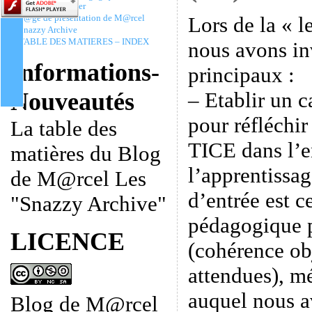
Christophe Batier
Lors de la « l
P@ge de présentation de M@rcel
Snazzy Archive
TABLE DES MATIERES – INDEX
nous avons in
Informations-
principaux :
– Etablir un 
Nouveautés
pour réfléchir
La table des
TICE dans l’e
matières du Blog
l’apprentissag
de M@rcel Les
d’entrée est c
"Snazzy Archive"
pédagogique 
LICENCE
(cohérence ob
attendues), m
auquel nous a
Blog de M@rcel