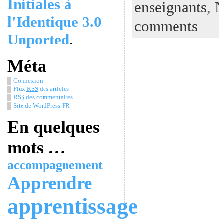
Initiales à
enseignants
,
l'Identique 3.0
comments
Unported
.
Méta
Connexion
Flux
RSS
des articles
RSS
des commentaires
Site de WordPress-FR
En quelques
mots …
accompagnement
Apprendre
apprentissage