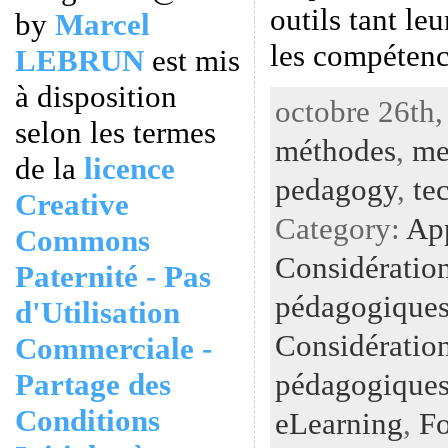
outils tant le
by
Marcel
les compétenc
LEBRUN
est mis
à disposition
octobre 26th,
selon les termes
méthodes
,
me
de la
licence
pedagogy
,
te
Creative
Category:
Ap
Commons
Considératio
Paternité - Pas
pédagogiques
d'Utilisation
Considératio
Commerciale -
pédagogiques
Partage des
Conditions
eLearning
,
Fo