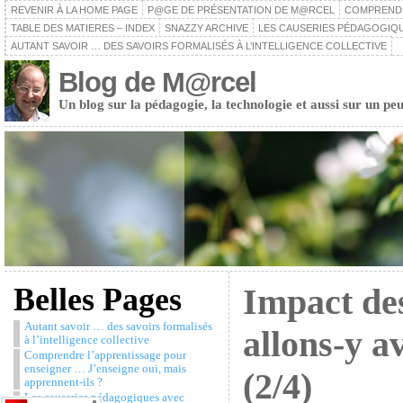
REVENIR À LA HOME PAGE
P@GE DE PRÉSENTATION DE M@RCEL
COMPRENDRE
TABLE DES MATIERES – INDEX
SNAZZY ARCHIVE
LES CAUSERIES PÉDAGOGIQU
AUTANT SAVOIR … DES SAVOIRS FORMALISÉS À L’INTELLIGENCE COLLECTIVE
Blog de M@rcel
Un blog sur la pédagogie, la technologie et aussi sur un peu
Belles Pages
Impact de
Autant savoir … des savoirs formalisés
allons-y a
à l’intelligence collective
Comprendre l’apprentissage pour
enseigner … J’enseigne oui, mais
(2/4)
apprennent-ils ?
Les causeries pédagogiques avec