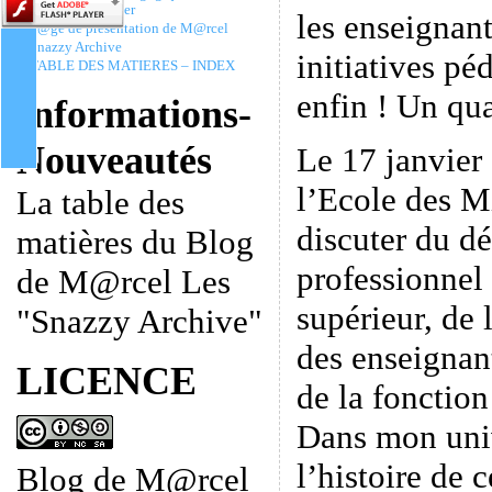
Christophe Batier
les enseignan
P@ge de présentation de M@rcel
Snazzy Archive
initiatives pé
TABLE DES MATIERES – INDEX
enfin ! Un qua
Informations-
Nouveautés
Le 17 janvier 
l’Ecole des M
La table des
discuter du d
matières du Blog
professionnel
de M@rcel Les
supérieur, de
"Snazzy Archive"
des enseignant
LICENCE
de la fonctio
Dans mon univ
l’histoire de 
Blog de M@rcel