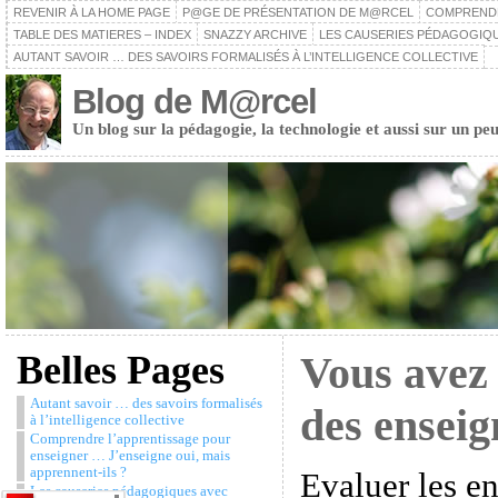
REVENIR À LA HOME PAGE
P@GE DE PRÉSENTATION DE M@RCEL
COMPRENDRE
TABLE DES MATIERES – INDEX
SNAZZY ARCHIVE
LES CAUSERIES PÉDAGOGIQU
AUTANT SAVOIR … DES SAVOIRS FORMALISÉS À L’INTELLIGENCE COLLECTIVE
Blog de M@rcel
Un blog sur la pédagogie, la technologie et aussi sur un peu
Belles Pages
Vous avez 
Autant savoir … des savoirs formalisés
des enseig
à l’intelligence collective
Comprendre l’apprentissage pour
enseigner … J’enseigne oui, mais
apprennent-ils ?
Evaluer les e
Les causeries pédagogiques avec