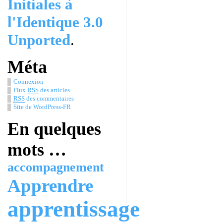
Initiales à
l'Identique 3.0
Unported
.
Méta
Connexion
Flux
RSS
des articles
RSS
des commentaires
Site de WordPress-FR
En quelques
mots …
accompagnement
Apprendre
apprentissage