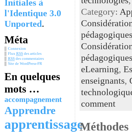
technologies
Initiales à
Category:
Ap
l'Identique 3.0
Considératio
Unported
.
pédagogiques
Méta
Considératio
Connexion
Flux
RSS
des articles
pédagogiques
RSS
des commentaires
Site de WordPress-FR
eLearning
,
Es
En quelques
enseignants
,
mots …
technologiqu
accompagnement
comment
Apprendre
apprentissage
Méthodes 