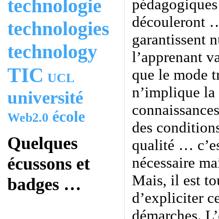
technologie
pédagogiques 
découleront …
technologies
garantissent 
technology
l’apprenant v
TIC
que le mode t
UCL
n’implique la
université
connaissances
école
Web2.0
des condition
Quelques
qualité … c’es
nécessaire mai
écussons et
Mais, il est t
badges …
d’expliciter c
démarches. L’