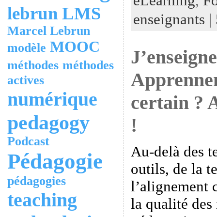
eLearning
,
Fo
lebrun
LMS
enseignants
|
Marcel Lebrun
MOOC
modèle
J’enseigne
méthodes
méthodes
Apprennent
actives
numérique
certain ? A
pedagogy
!
Podcast
Au-delà des t
Pédagogie
outils, de la 
pédagogies
l’alignement c
teaching
la qualité de