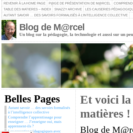
REVENIR À LA HOME PAGE
P@GE DE PRÉSENTATION DE M@RCEL
COMPRENDRE
TABLE DES MATIERES – INDEX
SNAZZY ARCHIVE
LES CAUSERIES PÉDAGOGIQU
AUTANT SAVOIR … DES SAVOIRS FORMALISÉS À L’INTELLIGENCE COLLECTIVE
Blog de M@rcel
Un blog sur la pédagogie, la technologie et aussi sur un peu
Belles Pages
Et voici la
Autant savoir … des savoirs formalisés
matières !
à l’intelligence collective
Comprendre l’apprentissage pour
enseigner … J’enseigne oui, mais
apprennent-ils ?
Blog de M@r
Les causeries pédagogiques avec