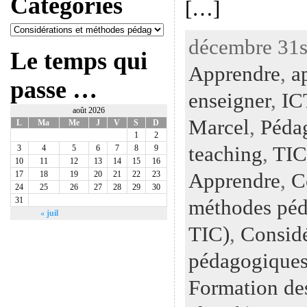
Catégories
[…]
décembre 31st
Le temps qui
Apprendre
,
a
passe …
enseigner
,
IC
août 2026
Marcel
,
Péda
L
Ma
Me
J
V
S
D
1
2
teaching
,
TIC
3
4
5
6
7
8
9
10
11
12
13
14
15
16
Apprendre
,
C
17
18
19
20
21
22
23
24
25
26
27
28
29
30
méthodes péd
31
« juil
TIC)
,
Considé
pédagogiques
Formation de