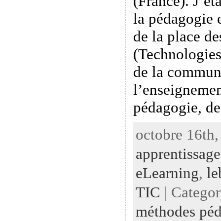
(France). J’éta
la pédagogie 
de la place d
(Technologies
de la commun
l’enseignemen
pédagogie, d
octobre 16th,
apprentissage
eLearning
,
le
TIC
| Catego
méthodes péd