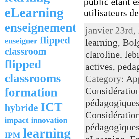
public étant e
eLearning
utilisateurs d
enseignement
janvier 23rd,
flipped
enseigner
learning
,
Bol
classroom
claroline
,
leb
flipped
actives
,
peda
classrooms
Category:
Ap
Considératio
formation
pédagogiques
ICT
hybride
Considératio
impact
innovation
pédagogiques
learning
IPM