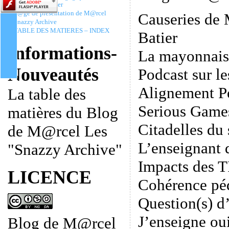
Christophe Batier
P@ge de présentation de M@rcel
Causeries de 
Snazzy Archive
TABLE DES MATIERES – INDEX
Batier
Informations-
La mayonnais
Nouveautés
Podcast sur le
Alignement P
La table des
Serious Game
matières du Blog
Citadelles du 
de M@rcel Les
L’enseignant 
"Snazzy Archive"
Impacts des 
LICENCE
Cohérence pé
Question(s) d’
J’enseigne oui
Blog de M@rcel