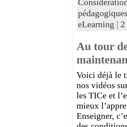
Considératio
pédagogiques
eLearning
|
2
Au tour de
maintenan
Voici déjà le 
nos vidéos sur
les TICe et l
mieux l’appr
Enseigner, c’e
des conditions