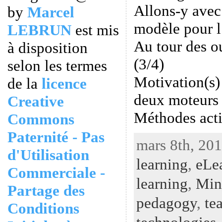
Allons-y avec
by
Marcel
modèle pour l
LEBRUN
est mis
Au tour des ou
à disposition
(3/4)
selon les termes
Motivation(s) 
de la
licence
deux moteurs 
Creative
Méthodes act
Commons
Paternité - Pas
mars 8th, 201
d'Utilisation
learning
,
eLe
Commerciale -
learning
,
Mi
Partage des
pedagogy
,
te
Conditions