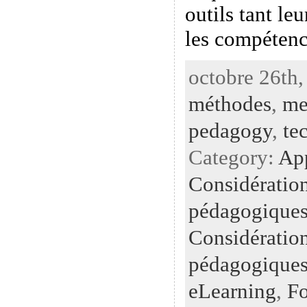
outils tant le
les compétenc
octobre 26th,
méthodes
,
me
pedagogy
,
te
Category:
Ap
Considératio
pédagogiques
Considératio
pédagogiques
eLearning
,
Fo