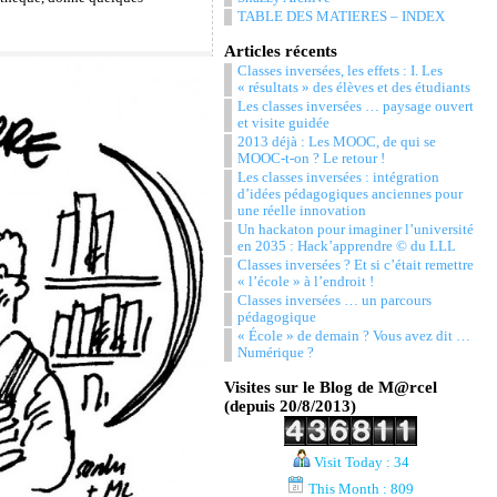
TABLE DES MATIERES – INDEX
Articles récents
Classes inversées, les effets : I. Les
« résultats » des élèves et des étudiants
Les classes inversées … paysage ouvert
et visite guidée
2013 déjà : Les MOOC, de qui se
MOOC-t-on ? Le retour !
Les classes inversées : intégration
d’idées pédagogiques anciennes pour
une réelle innovation
Un hackaton pour imaginer l’université
en 2035 : Hack’apprendre © du LLL
Classes inversées ? Et si c’était remettre
« l’école » à l’endroit !
Classes inversées … un parcours
pédagogique
« École » de demain ? Vous avez dit …
Numérique ?
Visites sur le Blog de M@rcel
(depuis 20/8/2013)
Visit Today : 34
This Month : 809