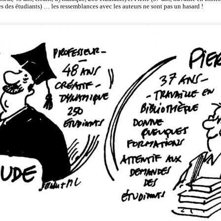
s des étudiants) … les ressemblances avec les auteurs ne sont pas un hasard !