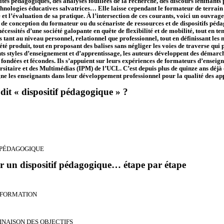
aités pédagogiques, des analyses fouillées de la recherche, des discours lénifiant
chnologies éducatives salvatrices… Elle laisse cependant le formateur de terrai
 et l’évaluation de sa pratique. À l’intersection de ces courants, voici un ouvrag
l de conception du formateur ou du scénariste de ressources et de dispositifs péd
nécessités d’une société galopante en quête de flexibilité et de mobilité, tout en 
nt au niveau personnel, relationnel que professionnel, tout en définissant les nic
iété produit, tout en proposant des balises sans négliger les voies de traverse qui
ents styles d’enseignement et d’apprentissage, les auteurs développent des démarc
fondées et fécondes. Ils s’appuient sur leurs expériences de formateurs d’enseig
rsitaire et des Multimédias (IPM) de l’UCL. C’est depuis plus de quinze ans déjà qu
 les enseignants dans leur développement professionnel pour la qualité des app
dit « dispositif pédagogique » ?
 PÉDAGOGIQUE
 un dispositif pédagogique… étape par étape
E FORMATION
INAISON DES OBJECTIFS