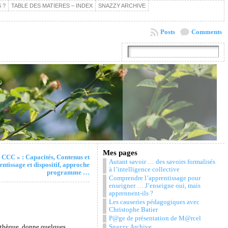
 ?
TABLE DES MATIERES – INDEX
SNAZZY ARCHIVE
Posts
Comments
Mes pages
« CCC » : Capacités, Contenus et
Autant savoir … des savoirs formalisés
tissage et dispositif, approche
à l’intelligence collective
programme …
Comprendre l’apprentissage pour
enseigner … J’enseigne oui, mais
apprennent-ils ?
Les causeries pédagogiques avec
Christophe Batier
P@ge de présentation de M@rcel
liothèque, donne quelques
Snazzy Archive