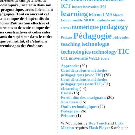
s porteurs de compétences, de
ICT
n désemparé, incertain dans son
impact
innovation
IPM
e pragmatique, accessible et non
learning
lebrun
LMS
agogiques. Tout en ancrant cet
Marcel
tenant compte des impératifs du
MOOC
Lebrun
modèle
méthodes
méthodes
hes d’utilisation effective et
pedagogy
numérique
 permettent de tenir compte des
actives
hes constructives et cohérentes
Pédagogie
nants du supérieur dans le cadre
Podcast
pédagogies
e cet institut, et c’était une
technologie
teaching
rentissages des étudiants.
TIC
technologies
technology
université
école
UCL
Web2.0
Apprendre
(30)
Considérations et méthodes
pédagogiques (avec TIC)
(38)
Considérations et méthodes
pédagogiques (sans TIC)
(31)
eLearning
(44)
Essais
(15)
Formation des enseignants
(26)
Non classé
(15)
Outils technologiques
(22)
Pédagogie
(26)
Peinture
(1)
WP-Cumulus by
Roy Tanck
and
Luke
Morton
requires
Flash Player
9 or better.