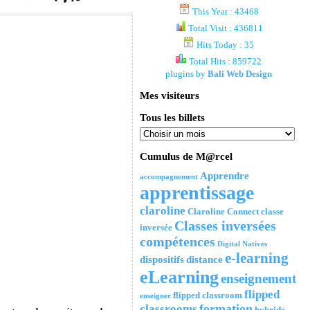
This Year : 43468
Total Visit : 436811
Hits Today : 35
Total Hits : 859722
plugins by
Bali Web Design
Mes visiteurs
Tous les billets
Cumulus de M@rcel
Apprendre
accompagnement
apprentissage
claroline
Claroline Connect
classe
Classes inversées
inversée
compétences
Digital Natives
e-learning
dispositifs
distance
eLearning
enseignement
flipped
flipped classroom
enseigner
formation
classrooms
hybride