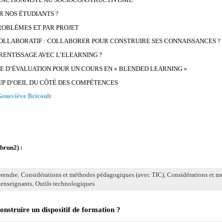
 NOS ÉTUDIANTS ?
ROBLÈMES ET PAR PROJET
OLLABORATIF : COLLABORER POUR CONSTRUIRE SES CONNAISSANCES ?
ENTISSAGE AVEC L’ELEARNING ?
E D’ÉVALUATION POUR UN COURS EN « BLENDED LEARNING »
UP D’OEIL DU CÔTÉ DES COMPÉTENCES
eneviève Bricoult
brun2) :
rendre
,
Considérations et méthodes pédagogiques (avec TIC)
,
Considérations et m
 enseignants
,
Outils technologiques
struire un dispositif de formation ?