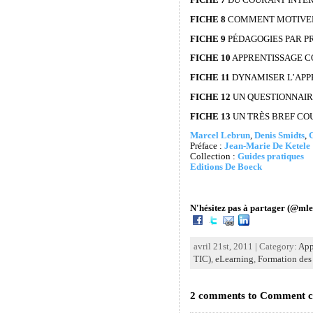
FICHE 8
COMMENT MOTIVER
FICHE 9
PÉDAGOGIES PAR P
FICHE 10
APPRENTISSAGE C
FICHE 11
DYNAMISER L’APPR
FICHE 12
UN QUESTIONNAIR
FICHE 13
UN TRÈS BREF CO
Marcel Lebrun
,
Denis Smidts
,
G
Préface :
Jean-Marie De Ketele
Collection :
Guides pratiques
Editions De Boeck
N'hésitez pas à partager (@mle
avril 21st, 2011 | Category:
App
TIC)
,
eLearning
,
Formation des
2 comments to Comment con