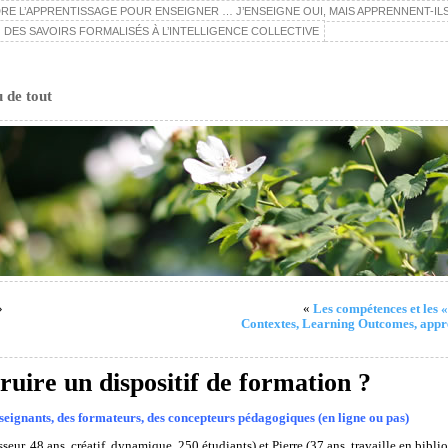
E L’APPRENTISSAGE POUR ENSEIGNER … J’ENSEIGNE OUI, MAIS APPRENNENT-ILS
 DES SAVOIRS FORMALISÉS À L’INTELLIGENCE COLLECTIVE
u de tout
»
«
Les compétences et les 
Contextes, Learning Outcomes, appren
ire un dispositif de formation ?
seignants, des formateurs, des concepteurs pédagogiques (en ligne ou pas)
eur, 48 ans, créatif, dynamique, 250 étudiants) et Pierre (37 ans, travaille en bib