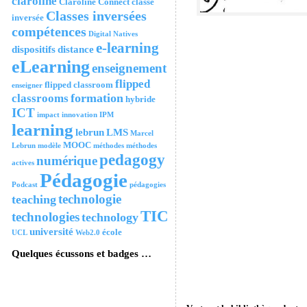
claroline
Claroline Connect
classe
Classes inversées
inversée
compétences
Digital Natives
e-learning
dispositifs
distance
eLearning
enseignement
flipped
flipped classroom
enseigner
formation
classrooms
hybride
ICT
impact
innovation
IPM
learning
lebrun
LMS
Marcel
MOOC
Lebrun
modèle
méthodes
méthodes
pedagogy
numérique
actives
Pédagogie
Podcast
pédagogies
technologie
teaching
TIC
technologies
technology
université
école
UCL
Web2.0
Quelques écussons et badges …