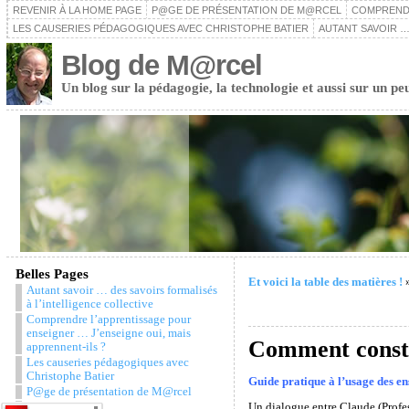
REVENIR À LA HOME PAGE
P@GE DE PRÉSENTATION DE M@RCEL
COMPRENDR
LES CAUSERIES PÉDAGOGIQUES AVEC CHRISTOPHE BATIER
AUTANT SAVOIR …
Blog de M@rcel
Un blog sur la pédagogie, la technologie et aussi sur un pe
Belles Pages
Et voici la table des matières !
Autant savoir … des savoirs formalisés
à l’intelligence collective
Comprendre l’apprentissage pour
enseigner … J’enseigne oui, mais
Comment constru
apprennent-ils ?
Les causeries pédagogiques avec
Christophe Batier
Guide pratique à l’usage des en
P@ge de présentation de M@rcel
Un dialogue entre Claude (Profess
Snazzy Archive