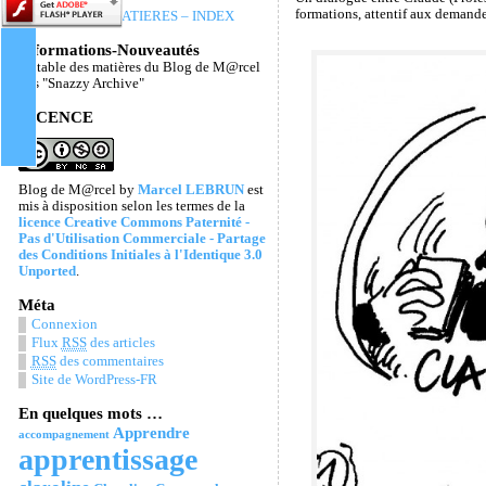
formations, attentif aux demande
TABLE DES MATIERES – INDEX
Informations-Nouveautés
La table des matières du Blog de M@rcel
Les "Snazzy Archive"
LICENCE
Blog de M@rcel
by
Marcel LEBRUN
est
mis à disposition selon les termes de la
licence Creative Commons Paternité -
Pas d'Utilisation Commerciale - Partage
des Conditions Initiales à l'Identique 3.0
Unported
.
Méta
Connexion
Flux
RSS
des articles
RSS
des commentaires
Site de WordPress-FR
En quelques mots …
Apprendre
accompagnement
apprentissage