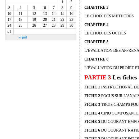
1
2
CHAPITRE 3
3
4
5
6
7
8
9
10
11
12
13
14
15
16
LE CHOIX DES MÉTHODES
17
18
19
20
21
22
23
CHAPITRE 4
24
25
26
27
28
29
30
31
LE CHOIX DES OUTILS
« juil
CHAPITRE 5
L’ÉVALUATION DES APPREN
CHAPITRE 6
L’ÉVALUATION DU PROJET E
PARTIE 3
Les fiches
FICHE 1
INSTRUCTIONAL DE
FICHE 2
FOCUS SUR L’ANAL
FICHE 3
TROIS CHAMPS POU
FICHE 4
CINQ COMPOSANTES
FICHE 5
DU COURANT EMPIR
FICHE 6
DU COURANT RATIO
FICHE 7
DU COURANT INTER