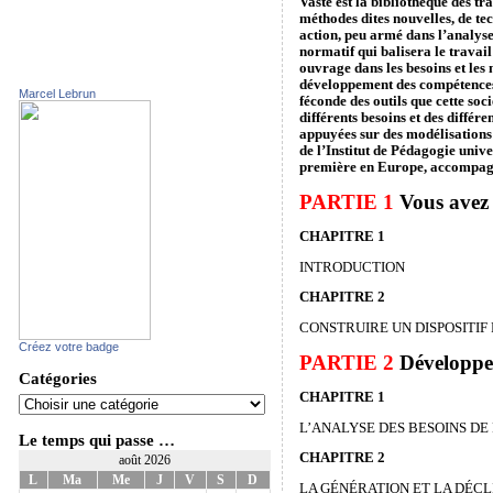
Vaste est la bibliothèque des tr
méthodes dites nouvelles, de te
action, peu armé dans l’analyse
normatif qui balisera le travai
ouvrage dans les besoins et les 
développement des compétences ta
Marcel Lebrun
féconde des outils que cette soc
différents besoins et des différ
appuyées sur des modélisations 
de l’Institut de Pédagogie unive
première en Europe, accompagne
PARTIE 1
Vous avez 
CHAPITRE 1
INTRODUCTION
CHAPITRE 2
CONSTRUIRE UN DISPOSITIF
Créez votre badge
PARTIE 2
Développer
Catégories
CHAPITRE 1
L’ANALYSE DES BESOINS D
Le temps qui passe …
CHAPITRE 2
août 2026
L
Ma
Me
J
V
S
D
LA GÉNÉRATION ET LA DÉCL