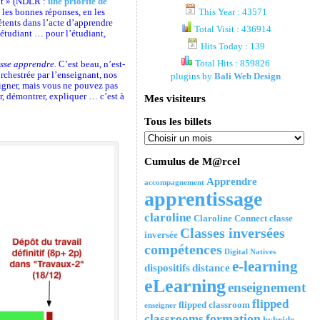
nt » (NDLR :
une priorité de
 les bonnes réponses, en les
This Year : 43571
étents dans l’acte d’apprendre
Total Visit : 436914
étudiant … pour l’étudiant,
Hits Today : 139
Total Hits : 859826
isse apprendre.
C’est beau, n’est-
rchestrée par l’enseignant, nos
plugins by
Bali Web Design
eigner, mais vous ne pouvez pas
r, démontrer, expliquer … c’est à
Mes visiteurs
Tous les billets
Cumulus de M@rcel
Apprendre
accompagnement
apprentissage
claroline
Claroline Connect
classe
Classes inversées
inversée
compétences
Digital Natives
e-learning
dispositifs
distance
eLearning
enseignement
flipped
flipped classroom
enseigner
formation
classrooms
hybride