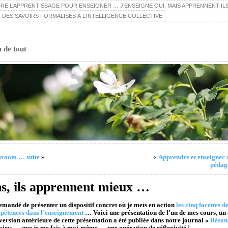
E L’APPRENTISSAGE POUR ENSEIGNER … J’ENSEIGNE OUI, MAIS APPRENNENT-ILS
 DES SAVOIRS FORMALISÉS À L’INTELLIGENCE COLLECTIVE
u de tout
ssroom … suite
»
«
Apprendre et enseigner à
pédag
s, ils apprennent mieux …
emandé de présenter un dispositif concret où je mets en action
les cinq facettes 
mpétences dans l’enseignement
… Voici une présentation de l’un de mes cours, un d
version antérieure de cette présentation a été publiée dans notre journal «
Réson
rview … que je me fais à moi-même … une opération de réflexivité !