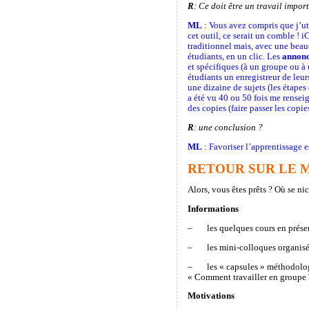
R
: Ce doit être un travail impor
ML
: Vous avez compris que j’ut
cet outil, ce serait un comble !
traditionnel mais, avec une beauc
étudiants, en un clic. Les
annonc
et spécifiques (à un groupe ou à 
étudiants un enregistreur de leu
une dizaine de sujets (les étape
a été vu 40 ou 50 fois me rensei
des copies (faire passer les copie
R
: une conclusion ?
ML
: Favoriser l’apprentissage 
RETOUR SUR LE 
Alors, vous êtes prêts ? Où se ni
Informations
– les quelques cours en présen
– les mini-colloques organisés
– les « capsules » méthodologi
« Comment travailler en groupe 
Motivations