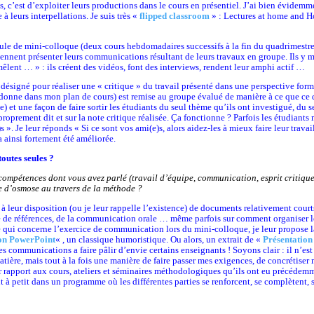
s, c’est d’exploiter leurs productions dans le cours en présentiel. J’ai bien évidem
à leurs interpellations. Je suis très «
flipped classroom
» : Lectures at home and 
mule de mini-colloque (deux cours hebdomadaires successifs à la fin du quadrimestre
iennent présenter leurs communications résultant de leurs travaux en groupe. Ils y
mêlent … » : ils créent des vidéos, font des interviews, rendent leur amphi actif …
désigné pour réaliser une « critique » du travail présenté dans une perspective format
r donne dans mon plan de cours) est remise au groupe évalué de manière à ce que ce d
e) et une façon de faire sortir les étudiants du seul thème qu’ils ont investigué, du se
proprement dit et sur la note critique réalisée. Ça fonctionne ? Parfois les étudiants
s ». Je leur réponds « Si ce sont vos ami(e)s, alors aidez-les à mieux faire leur travai
 ainsi fortement été améliorée.
outes seules ?
compétences dont vous avez parlé (travail d’équipe, communication, esprit critique 
e d’osmose au travers de la méthode ?
s à leur disposition (ou je leur rappelle l’existence) de documents relativement court
ure de références, de la communication orale … même parfois sur comment organiser le
 qui concerne l’exercice de communication lors du mini-colloque, je leur propose 
on PowerPoint
« , un classique humoristique. Ou alors, un extrait de «
Présentation
des communications a faire pâlir d’envie certains enseignants ! Soyons clair : il n’es
ière, mais tout à la fois une manière de faire passer mes exigences, de concrétiser 
ar rapport aux cours, ateliers et séminaires méthodologiques qu’ils ont eu précédem
 à petit dans un programme où les différentes parties se renforcent, se complètent, 