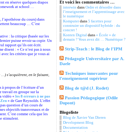
Et voici les commentaires …
ment en réserve quelques diapos
Homework at school …
interwin
dans
Ordre et désordre dans
l’enseignement et l’apprentissage avec
le numérique
, l’apothéose du cours) dans
Komputer
dans
5 facettes pour
 mettent beaucoup … C’est
construire un dispositif hybride : du
concret !
Konten Digital
dans
« École » de
ive : la critique (basée sur les
demain ? Vous avez dit … Numérique ?
ernier puisse revoir sa copie. Un
ul rapport qu’ils ont écrit.
Strip-Teach : le Blog de l’IPM
 me disent : « Ce n’est pas à nous
l avec les critères que je vous ai
Pédagogie Universitaire par A.
Daele
Techniques innovantes pour
…) s’acquièrent, en le faisant,
l’enseignement supérieur
s à propos de l’écriture d’un
Blog de t@d (J. Rodet)
 travail en groupe sur la
la vidéo «
les 8 erreurs à ne pas
Passion Pédagogique (Odile
 Zen
» de Garr Reynolds. L’effet
Dupont)
t pas question d’un cours de
mes objectifs transversaux et de
Blogoliste
ment. C’est comme cela que les
Blog de Xavier Van Dieren
se stimulent.
Development Blog
Documentation