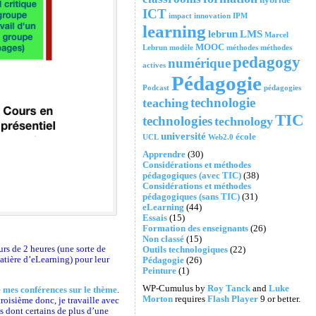
ICT
impact
innovation
IPM
learning
lebrun
LMS
Marcel
MOOC
Lebrun
modèle
méthodes
méthodes
pedagogy
numérique
actives
Pédagogie
Podcast
pédagogies
technologie
teaching
TIC
technologies
technology
université
école
UCL
Web2.0
Apprendre
(30)
Considérations et méthodes
pédagogiques (avec TIC)
(38)
Considérations et méthodes
pédagogiques (sans TIC)
(31)
eLearning
(44)
Essais
(15)
Formation des enseignants
(26)
Non classé
(15)
urs de 2 heures (une sorte de
Outils technologiques
(22)
atière d’eLearning) pour leur
Pédagogie
(26)
Peinture
(1)
WP-Cumulus by
Roy Tanck
and
Luke
e
mes conférences sur le thème
.
Morton
requires
Flash Player
9 or better.
oisième donc, je travaille avec
s dont certains de plus d’une