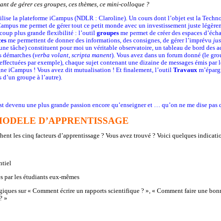
tant de gérer ces groupes, ces thèmes, ce mini-colloque ?
ilise la plateforme iCampus (NDLR : Claroline). Un cours dont l’objet est la Technol
 iCampus me permet de gérer tout ce petit monde avec un investissement juste légère
oup plus grande flexibilité : l’outil
groupes
me permet de créer des espaces d’échan
es
me permettent de donner des informations, des consignes, de gérer l’imprévu
jus
une tâche) constituent pour moi un véritable observatoire, un tableau de bord des ac
rs démarches (
verba volant, scripta manent
). Vous avez dans un forum donné (le gr
s effectuées par exemple), chaque sujet contenant une dizaine de messages émis par
gne iCampus ! Vous avez dit mutualisation ! Et finalement, l’outil
Travaux
m’épargn
s d’un groupe à l’autre).
est devenu une plus grande passion encore qu’enseigner et … qu’on ne me dise pas 
MODELE D’APPRENTISSAGE
chent les cinq facteurs d’apprentissage ? Vous avez trouvé ? Voici quelques indicatio
tiel
 par les étudiants eux-mêmes
ques sur « Comment écrire un rapports scientifique ? », « Comment faire une bon
? »