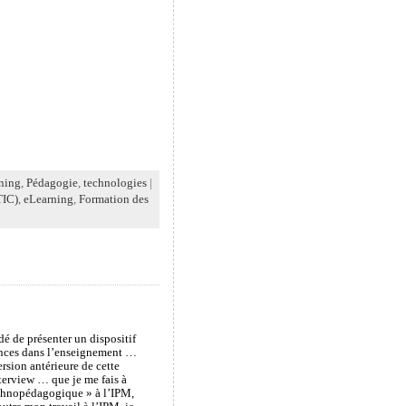
rning
,
Pédagogie
,
technologies
|
TIC)
,
eLearning
,
Formation des
é de présenter un dispositif
tences dans l’enseignement …
rsion antérieure de cette
nterview … que je me fais à
echnopédagogique » à l’IPM,