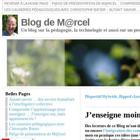
REVENIR À LA HOME PAGE
P@GE DE PRÉSENTATION DE M@RCEL
COMPRENDR
LES CAUSERIES PÉDAGOGIQUES AVEC CHRISTOPHE BATIER
AUTANT SAVOIR …
Blog de M@rcel
Un blog sur la pédagogie, la technologie et aussi sur un pe
Belles Pages
Dispositif Hybride, flipped cla
Autant savoir … des savoirs formalisés
à l’intelligence collective
Comprendre l’apprentissage pour
J’enseigne moin
enseigner … J’enseigne oui, mais
apprennent-ils ?
Les causeries pédagogiques avec
Des lecteurs de ce Blog m’ont d
Christophe Batier
ou encore
l’intégration des co
P@ge de présentation de M@rcel
mets en pratique ces idées (une 
Snazzy Archive
écrite sous la forme d’une inte