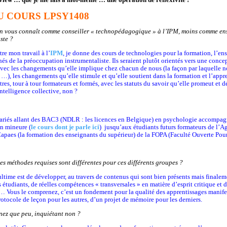
 COURS LPSY1408
n vous connaît comme conseiller « technopédagogique » à l’IPM, moins comme ens
ste ?
tre mon travail à l’
IPM
, je donne des cours de technologies pour la formation, l’en
nés de la préoccupation instrumentaliste. Ils seraient plutôt orientés vers une conc
avec les changements qu’elle implique chez chacun de nous (la façon par laquelle no
), les changements qu’elle stimule et qu’elle soutient dans la formation et l’appren
res, tour à tour formateurs et formés, avec les statuts du savoir qu’elle promeut et
intelligence collective, non ?
variés allant des BAC3 (NDLR : les licences en Belgique) en psychologie accompagn
en mineure (
le cours dont je parle ici
) jusqu’aux étudiants futurs formateurs de l’A
apaes (la formation des enseignants du supérieur) de la FOPA (Faculté Ouverte Pou
 les méthodes requises sont différentes pour ces différents groupes ?
ultime est de développer, au travers de contenus qui sont bien présents mais finale
tudiants, de réelles compétences « transversales » en matière d’esprit critique et d
 Vous le comprenez, c’est un fondement pour la qualité des apprentissages manifes
rotocole de leçon pour les autres, d’un projet de mémoire pour les derniers.
nez que peu, inquiétant non ?