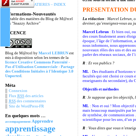
TABLE DES MATIERES – INDEX
PRESENTATION DU
Informations-Nouveautés
La table des matières du Blog de M@rcel
La rédaction
: Marcel Lebrun, o
Les "Snazzy Archive"
deviner, qu’enseignez-vous au ju
Marcel Lebrun
: Et bien oui, ou
LICENCE
des cours finalement assez éloig
époque, l’âge de l’information, 
nous informons, nous apprenons …
nouveaux rôles des uns et des aut
Blog de M@rcel
by
Marcel LEBRUN
est
parler des réseaux sociaux, de l’
mis à disposition selon les termes de la
licence Creative Commons Paternité -
R
: Et vos publics ?
Pas d'Utilisation Commerciale - Partage
des Conditions Initiales à l'Identique 3.0
ML
: Des étudiants d’horizons 
Unported
.
facultés qui ont choisi ce cours 
enseignants du secondaire), du C
Méta
Objectifs et méthodes
Connexion
Flux
RSS
des articles
R
: Je suppose que les objectifs,
RSS
des commentaires
ML
: Non et oui ! Mon objectif 
Site de WordPress-FR
mais beaucoup manipulés par les é
de synthèse, de communication …
En quelques mots …
scientifique pour les uns, d’un p
Apprendre
accompagnement
apprentissage
R
: Vous dites que vous n’enseig