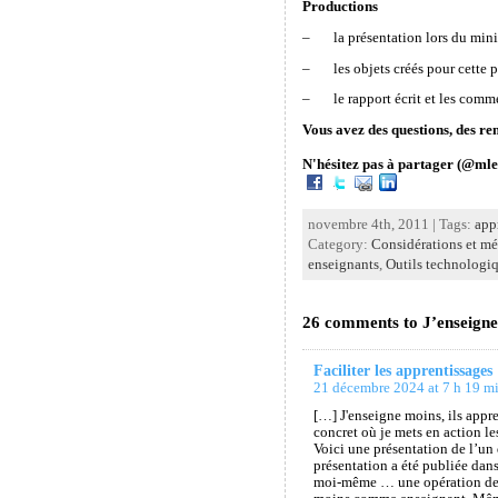
Productions
– la présentation lors du mini
– les objets créés pour cette pr
– le rapport écrit et les comme
Vous avez des questions, des rem
N'hésitez pas à partager (@mle
novembre 4th, 2011 | Tags:
app
Category:
Considérations et m
enseignants
,
Outils technologi
26 comments to J’enseigne
Faciliter les apprentissages 
21 décembre 2024 at 7 h 19 m
[…] J'enseigne moins, ils appr
concret où je mets en action 
Voici une présentation de l’un 
présentation a été publiée dans
moi-même … une opération de r