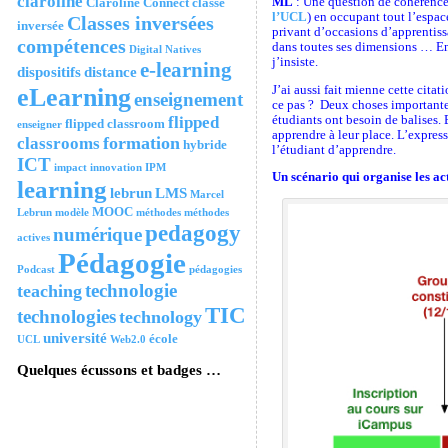
claroline
ML
: Une question de cohérence
Claroline Connect
classe
l’UCL
) en occupant tout l’espac
Classes inversées
inversée
privant d’occasions d’apprentissa
compétences
dans toutes ses dimensions … En 
Digital Natives
j’insiste.
e-learning
dispositifs
distance
J’ai aussi fait mienne cette cita
eLearning
enseignement
ce pas ? Deux choses importantes
étudiants ont besoin de balises.
flipped
flipped classroom
enseigner
apprendre à leur place. L’express
formation
classrooms
hybride
l’étudiant d’apprendre.
ICT
impact
innovation
IPM
Un scénario qui organise les ac
learning
lebrun
LMS
Marcel
MOOC
Lebrun
modèle
méthodes
méthodes
pedagogy
numérique
actives
Pédagogie
Podcast
pédagogies
technologie
teaching
TIC
technologies
technology
université
école
UCL
Web2.0
Quelques écussons et badges …