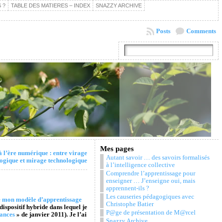
 ?
TABLE DES MATIERES – INDEX
SNAZZY ARCHIVE
Posts
Comments
Mes pages
 l’ère numérique : entre virage
Autant savoir … des savoirs formalisés
ogique et mirage technologique
à l’intelligence collective
Comprendre l’apprentissage pour
enseigner … J’enseigne oui, mais
apprennent-ils ?
Les causeries pédagogiques avec
de mon modèle d’apprentissage
Christophe Batier
ispositif hybride dans lequel je
P@ge de présentation de M@rcel
ances
» de janvier 2011). Je l’ai
Snazzy Archive