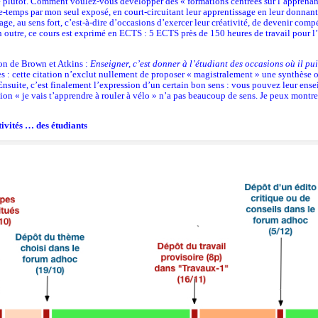
 plutôt. Comment voulez-vous développer des « formations centrées sur l’apprena
e-temps par mon seul exposé, en court-circuitant leur apprentissage en leur donnant
ge, au sens fort, c’est-à-dire d’occasions d’exercer leur créativité, de devenir comp
outre, ce cours est exprimé en ECTS : 5 ECTS près de 150 heures de travail pour l’
tion de Brown et Atkins :
Enseigner, c’est donner à l’étudiant des occasions où il pu
 : cette citation n’exclut nullement de proposer « magistralement » une synthèse o
 Ensuite, c’est finalement l’expression d’un certain bon sens : vous pouvez leur ens
ion « je vais t’apprendre à rouler à vélo » n’a pas beaucoup de sens. Je peux montre
tivités … des étudiants