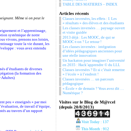
TABLE DES MATIERES – INDEX
Articles récents
eignant. Même si on peut le
Classes inversées, les effets : I. Les
« résultats » des élèves et des étudiants
Les classes inversées … paysage ouvert
seignement et l’apprentissage,
et visite guidée
eption systémique de notre
2013 déjà : Les MOOC, de qui se
us vivons, prenons nos loisirs,
MOOC-t-on ? Le retour !
tissage toute la vie durant, les
Les classes inversées : intégration
 développe : vous avez entendu
d’idées pédagogiques anciennes pour
une réelle innovation
Un hackaton pour imaginer l’université
en 2035 : Hack’apprendre © du LLL
és d’étudiants de diverses
Classes inversées ? Et si c’était remettre
grégation (la formation des
« l’école » à l’endroit !
r Adultes)
Classes inversées … un parcours
pédagogique
« École » de demain ? Vous avez dit …
Numérique ?
Visites sur le Blog de M@rcel
ment peu « enseignés » par moi
’évaluation, de travail d’équipe,
(depuis 20/8/2013)
tés au travers d’un rapport
Visit Today : 137
This Month : 912