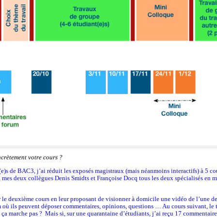
ncrètement votre cours ?
e)s de BAC3, j’ai réduit les exposés magistraux (mais néanmoins interactifs) à 5 co
s, mes deux collègues Denis Smidts et Françoise Docq tous les deux spécialisés en m
ur le deuxième cours en leur proposant de visionner à domicile une vidéo de l’une d
ù ils peuvent déposer commentaires, opinions, questions … Au cours suivant, le tr
 ça marche pas ? Mais si, sur une quarantaine d’étudiants, j’ai reçu 17 commentaire