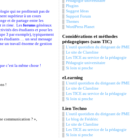
Pédagogie universitaire
Plugins
Suggest Ideas
ogie qui ne profiterait pas de
ment supérieur à un cours
Support Forum
ge et de partage entre les
Themes
t in time
. Les
forums
généraux
WordPress Planet
tivités des étudiants et pour les
oupe 3 par exemple), typiquement
Considérations et méthodes
 les étudiants … un seul message
pédagogiques (sans TIC)
e un travail énorme de gestion
L'outil quotidien du dirigeant de PME
Le site de Claroline
Les TICE au service de la pédagogie
Pédagogie universitaire
que c’est la même chose !
Si loin si proche
eLearning
L'outil quotidien du dirigeant de PME
ns !
Le site de Claroline
Les TICE au service de la pédagogie
Si loin si proche
Lien Techno
L'outil quotidien du dirigeant de PME
ne communication ? »,
Le blog de Frédéric
Le site de Claroline
Les TICE au service de la pédagogie
Si loin si proche