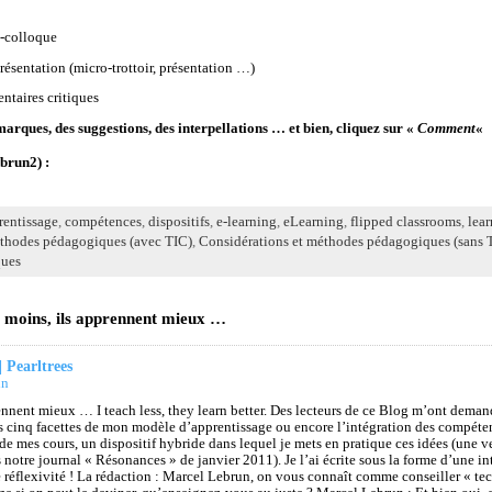
-colloque
ésentation (micro-trottoir, présentation …)
ntaires critiques
arques, des suggestions, des interpellations … et bien, cliquez sur «
Comment
«
brun2) :
rentissage
,
compétences
,
dispositifs
,
e-learning
,
eLearning
,
flipped classrooms
,
lea
éthodes pédagogiques (avec TIC)
,
Considérations et méthodes pédagogiques (sans 
ques
 moins, ils apprennent mieux …
| Pearltrees
in
ennent mieux … I teach less, they learn better. Des lecteurs de ce Blog m’ont demand
les cinq facettes de mon modèle d’apprentissage ou encore l’intégration des compé
de mes cours, un dispositif hybride dans lequel je mets en pratique ces idées (une ve
 notre journal « Résonances » de janvier 2011). Je l’ai écrite sous la forme d’une i
éflexivité ! La rédaction : Marcel Lebrun, on vous connaît comme conseiller « t