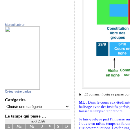
Marcel Lebrun
Créez votre badge
R
: Et comment cela se passe co
Catégories
ML
: Dans le cours aux étudiant(
balisage avec des invités parfoi
laisser le temps d’apprendre.
Le temps qui passe …
Je fais quelque part l’impasse s
août 2026
J’ouvre en même temps un forum o
L
Ma
Me
J
V
S
D
eux ces productions. Les forums,