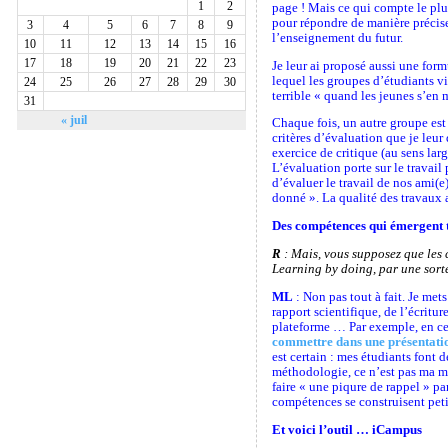
1
2
page ! Mais ce qui compte le plu
pour répondre de manière précise 
3
4
5
6
7
8
9
l’enseignement du futur.
10
11
12
13
14
15
16
17
18
19
20
21
22
23
Je leur ai proposé aussi une for
lequel les groupes d’étudiants v
24
25
26
27
28
29
30
terrible « quand les jeunes s’en 
31
« juil
Chaque fois, un autre groupe est 
critères d’évaluation que je leu
exercice de critique (au sens larg
L’évaluation porte sur le travail 
d’évaluer le travail de nos ami(e)
donné ». La qualité des travaux a
Des compétences qui émergent t
R
: Mais, vous supposez que les 
Learning by doing, par une sort
ML
: Non pas tout à fait. Je met
rapport scientifique, de l’écrit
plateforme … Par exemple, en ce
commettre dans une présentati
est certain : mes étudiants font 
méthodologie, ce n’est pas ma mat
faire « une piqure de rappel » p
compétences se construisent petit
Et voici l’outil … iCampus