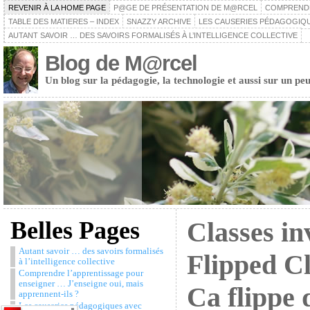
REVENIR À LA HOME PAGE
P@GE DE PRÉSENTATION DE M@RCEL
COMPRENDRE
TABLE DES MATIERES – INDEX
SNAZZY ARCHIVE
LES CAUSERIES PÉDAGOGIQU
AUTANT SAVOIR … DES SAVOIRS FORMALISÉS À L’INTELLIGENCE COLLECTIVE
Blog de M@rcel
Un blog sur la pédagogie, la technologie et aussi sur un peu
Belles Pages
Classes in
Autant savoir … des savoirs formalisés
Flipped C
à l’intelligence collective
Comprendre l’apprentissage pour
enseigner … J’enseigne oui, mais
Ca flippe 
apprennent-ils ?
Les causeries pédagogiques avec