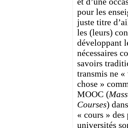
et d’une occa
pour les ensei
juste titre d’a
les (leurs) co
développant l
nécessaires c
savoirs tradit
transmis ne « 
chose » comme
MOOC (
Mass
Courses
) dans
« cours » des 
universités so