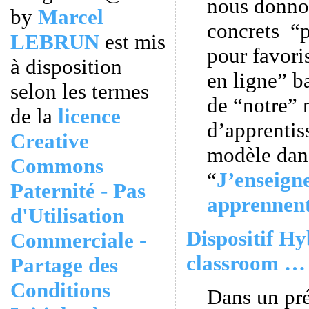
nous donno
by
Marcel
concrets “p
LEBRUN
est mis
pour favori
à disposition
en ligne” ba
selon les termes
de “notre”
de la
licence
d’apprentiss
Creative
modèle dans
Commons
“
J’enseigne
Paternité - Pas
apprennen
d'Utilisation
Dispositif Hy
Commerciale -
classroom … 
Partage des
Conditions
Dans un pr