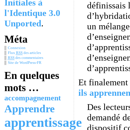
Initiales à
définissais 
l'Identique 3.0
d’hybridati
Unported
.
un mélange 
d’enseigne
Méta
d’apprentis
Connexion
Flux
RSS
des articles
d’enseigne
RSS
des commentaires
Site de WordPress-FR
d’apprentis
En quelques
Et finalement
mots …
ils apprenne
accompagnement
Des lecteur
Apprendre
demandé de
apprentissage
dispositif 