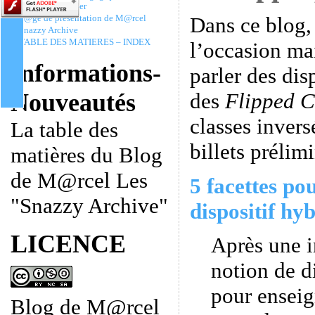
Christophe Batier
Dans ce blog,
P@ge de présentation de M@rcel
Snazzy Archive
TABLE DES MATIERES – INDEX
l’occasion ma
Informations-
parler des dis
des
Flipped C
Nouveautés
classes invers
La table des
billets prélimi
matières du Blog
de M@rcel Les
5 facettes po
"Snazzy Archive"
dispositif hyb
LICENCE
Après une i
notion de d
pour enseig
Blog de M@rcel