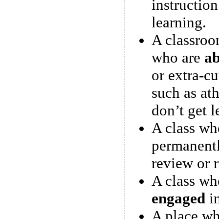
instruction
learning.
A classroo
who are
ab
or extra-cu
such as ath
don’t get l
A class wh
permanent
review or 
A class whe
engaged
in
A place wh