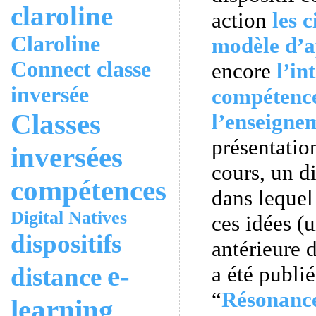
claroline
action
les 
Claroline
modèle d’a
Connect
classe
encore
l’in
inversée
compétenc
Classes
l’enseigne
présentatio
inversées
cours, un d
compétences
dans lequel
Digital Natives
ces idées (
dispositifs
antérieure 
e-
a été publi
distance
“
Résonanc
learning