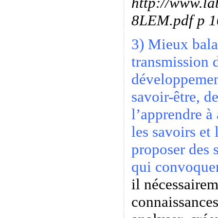
http://www.la
8LEM.pdf p 1
3) Mieux bala
transmission d
développement
savoir-être, d
l’apprendre à 
les savoirs et
proposer des 
qui convoquen
il nécessairem
connaissances