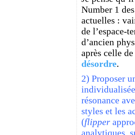
Number 1 des
actuelles : va
de l’espace-t
d’ancien phys
après celle d
désordre
.
2) Proposer u
individualisé
résonance ave
styles et les 
(
flipper
approc
analytiques, s