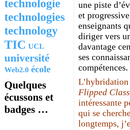
technologie
une piste d’é
et progressive
technologies
enseignants q
technology
diriger vers u
TIC
davantage cen
UCL
université
ses connaissan
compétences.
école
Web2.0
L’hybridation
Quelques
Flipped Clas
écussons et
intéressante p
badges …
qui se cherche
longtemps, j’