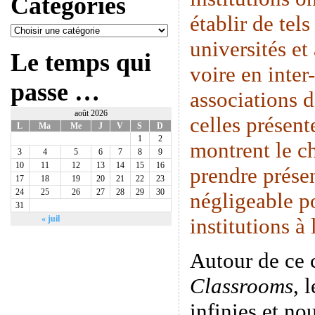
Catégories
établir de tels
universités et
Le temps qui
voire en inte
passe …
associations 
août 2026
celles présen
L
Ma
Me
J
V
S
D
1
2
montrent le c
3
4
5
6
7
8
9
10
11
12
13
14
15
16
prendre prése
17
18
19
20
21
22
23
24
25
26
27
28
29
30
négligeable p
31
institutions à
« juil
Autour de ce
Classrooms
, 
infinies et n