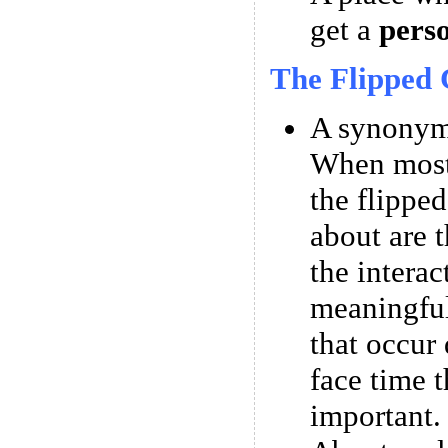
get a
pers
The Flipped 
A synonym 
When most
the flipped
about are t
the interac
meaningful
that occur 
face time t
important.