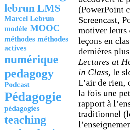
lebrun
LMS
(PowerPoint 
Marcel Lebrun
Screencast, P
MOOC
modèle
motiver leurs 
méthodes
méthodes
leçons en clas
actives
dernières plus
numérique
Lectures at 
pedagogy
in Class
, le s
L’air de rien,
Podcast
la fois une pe
Pédagogie
rapport à l’en
pédagogies
traditionnel (
teaching
l’enseigneme