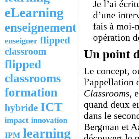
Je l’ai écri
eLearning
d’une inte
enseignement
fais à moi
opération de
flipped
enseigner
classroom
Un point d
flipped
Le concept, o
classrooms
l’appellation
formation
Classrooms
, 
quand deux en
ICT
hybride
dans le secon
impact
innovation
Bergman et A
learning
IPM
découvert le p