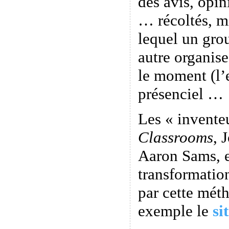
des avis, opi
… récoltés, m
lequel un gro
autre organis
le moment (l’
présenciel …
Les « invente
Classrooms
, 
Aaron Sams, e
transformatio
par cette méth
exemple le
si