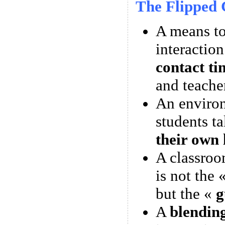
The Flipped 
A means 
interactio
contact ti
and teache
An enviro
students t
their own 
A classroo
is not the 
but the «
g
A
blendin