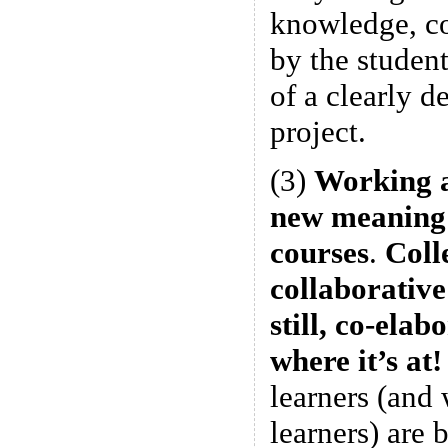
knowledge, co
by the student
of a clearly d
project.
(3)
Working a
new meaning 
courses
.
Coll
collaborative
still, co-elab
where it’s at
learners (and 
learners) are 