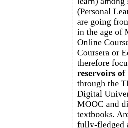
learn) among 
(Personal Lea
are going from
in the age of
Online Cours
Coursera or 
therefore foc
reservoirs of
through the 
Digital Univer
MOOC and digi
textbooks. Are
fully-fledged 