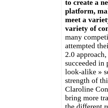
to create a n
platform, mak
meet a variet
variety of con
many competi
attempted thei
2.0 approach,
succeeded in 
look-alike » s
strength of th
Claroline Con
bring more tr
the different r