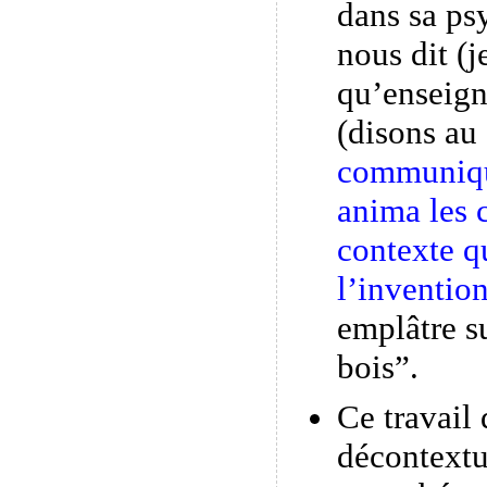
dans sa ps
nous dit (j
qu’enseign
(disons au 
communique
anima les 
contexte qu
l’inventio
emplâtre s
bois”.
Ce travail 
décontextu