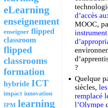
technolog
eLearning
d’accès au
enseignement
MOOC, par
flipped
enseigner
instrument
classroom
d’appropri
flipped
environnem
d’apprenti
classrooms
?
formation
Quelque pa
ICT
hybride
siècles,
les
impact
innovation
remplacé l
learning
l’Olympe
q
IPM