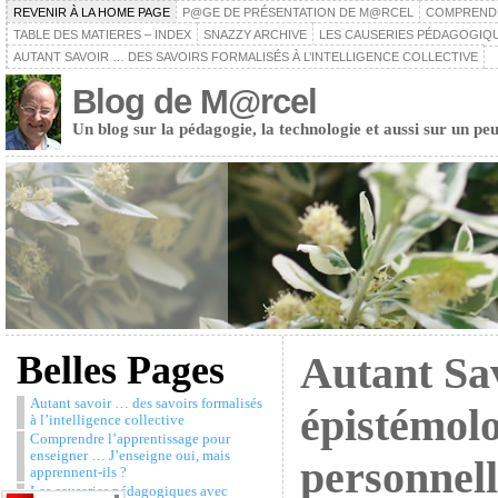
REVENIR À LA HOME PAGE
P@GE DE PRÉSENTATION DE M@RCEL
COMPRENDRE
TABLE DES MATIERES – INDEX
SNAZZY ARCHIVE
LES CAUSERIES PÉDAGOGIQU
AUTANT SAVOIR … DES SAVOIRS FORMALISÉS À L’INTELLIGENCE COLLECTIVE
Blog de M@rcel
Un blog sur la pédagogie, la technologie et aussi sur un peu
Belles Pages
Autant Sa
Autant savoir … des savoirs formalisés
épistémolo
à l’intelligence collective
Comprendre l’apprentissage pour
enseigner … J’enseigne oui, mais
personnell
apprennent-ils ?
Les causeries pédagogiques avec