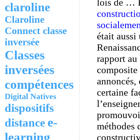
lois de … 
claroline
constructi
Claroline
socialemen
Connect
classe
était auss
inversée
Renaissanc
Classes
rapport au
inversées
composite 
annoncés, 
compétences
certaine f
Digital Natives
l’enseignem
dispositifs
promouvoi
e-
distance
méthodes d
learning
constructiv