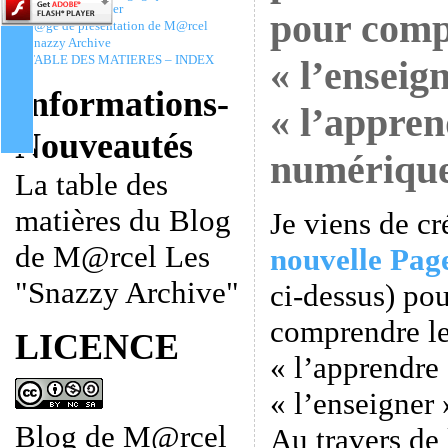
Christophe Batier
pour com
P@ge de présentation de M@rcel
Snazzy Archive
TABLE DES MATIERES – INDEX
« l’enseign
Informations-
« l’appren
Nouveautés
numériqu
La table des
matières du Blog
Je viens de c
de M@rcel Les
nouvelle Pag
"Snazzy Archive"
ci-dessus) pou
comprendre le
LICENCE
« l’apprendre 
« l’enseigner 
Blog de M@rcel
Au travers de 