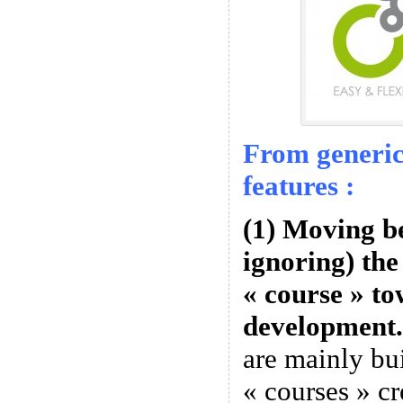
From generic
features :
(1) Moving b
ignoring) the
« course » to
development.
are mainly bu
« courses » cr