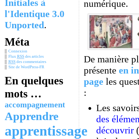
Initiales à
numérique.
l'Identique 3.0
Unported
.
Méta
Connexion
De manière plu
Flux
RSS
des articles
RSS
des commentaires
Site de WordPress-FR
présente
en in
En quelques
page
les ques
:
mots …
accompagnement
Les savoirs
Apprendre
des élémen
apprentissage
découvrir
(