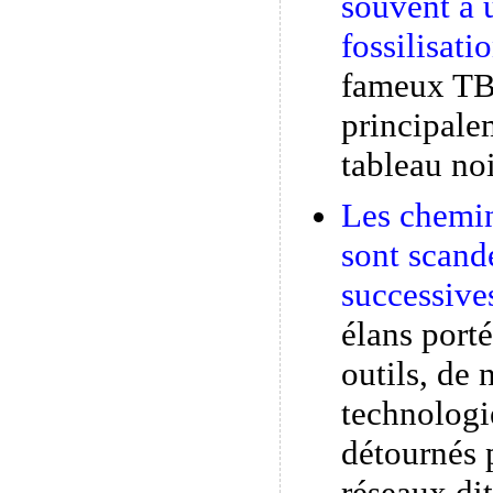
souvent à 
fossilisati
fameux TB
principale
tableau noi
Les chemin
sont scandé
successive
élans port
outils, de 
technolog
détournés p
réseaux di