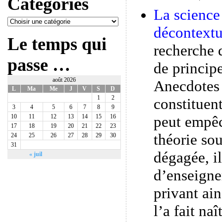
Catégories
La science
décontextu
Le temps qui
recherche d
passe …
de princip
août 2026
Anecdotes e
L
Ma
Me
J
V
S
D
1
2
constituent
3
4
5
6
7
8
9
peut empêc
10
11
12
13
14
15
16
17
18
19
20
21
22
23
théorie sou
24
25
26
27
28
29
30
31
dégagée, il
« juil
d’enseigner
privant ain
l’a fait na