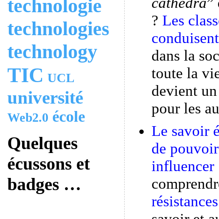
cathedra
” 
technologie
?
Les class
technologies
conduisent
technology
dans la soc
TIC
toute la vi
UCL
devient un
université
pour les au
école
Web2.0
Le savoir é
Quelques
de pouvoir
écussons et
influence
badges …
comprend
résistances
savoir et a