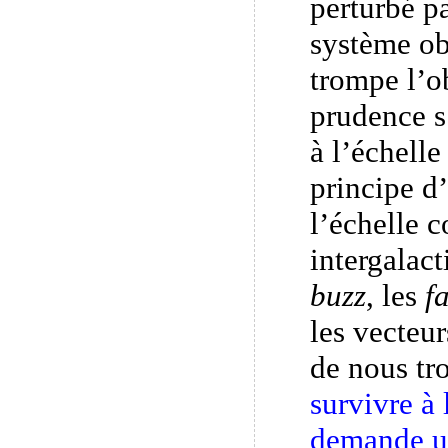
perturbé pa
système ob
trompe l’o
prudence s
à l’échelle
principe d’
l’échelle 
intergalact
buzz
, les
f
les vecteu
de nous tr
survivre à
demande un