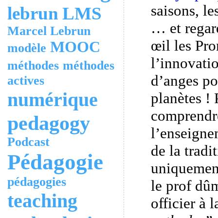
saisons, l
lebrun
LMS
… et regar
Marcel Lebrun
œil les Pr
MOOC
modèle
l’innovati
méthodes
méthodes
d’anges pou
actives
numérique
planètes !
comprendre
pedagogy
l’enseigne
Podcast
de la tradi
Pédagogie
uniquement 
pédagogies
le prof dû
teaching
officier à 