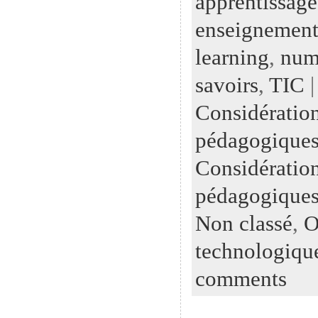
apprentissage
enseignemen
learning
,
num
savoirs
,
TIC
|
Considératio
pédagogiques
Considératio
pédagogiques
Non classé
,
O
technologiqu
comments