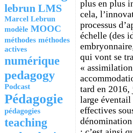
plus en plus i
lebrun
LMS
cela, l’innova
Marcel Lebrun
processus d’a
MOOC
modèle
échelle (des i
méthodes
méthodes
embryonnaire,
actives
qui vont se tr
numérique
« assimilation
pedagogy
accommodatio
Podcast
tard en 2016, 
Pédagogie
large éventail
effectives sou
pédagogies
teaching
dénomination 
: c’est ainsi 