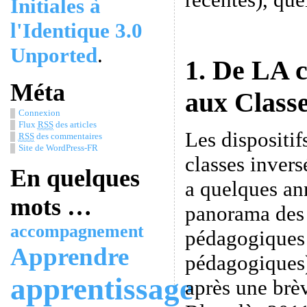
Initiales à
l'Identique 3.0
Unported
.
1. De LA c
Méta
aux Class
Connexion
Flux
RSS
des articles
Les dispositi
RSS
des commentaires
Site de WordPress-FR
classes invers
En quelques
a quelques an
mots …
panorama des 
accompagnement
pédagogiques 
Apprendre
pédagogiques)
apprentissage
après une brèv