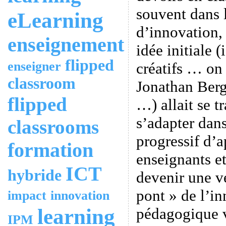
souvent dans 
eLearning
d’innovation, 
enseignement
idée initiale 
flipped
enseigner
créatifs … on
classroom
Jonathan Ber
flipped
…) allait se t
s’adapter dan
classrooms
progressif d’a
formation
enseignants e
ICT
hybride
devenir une vé
pont » de l’i
impact
innovation
learning
pédagogique v
IPM