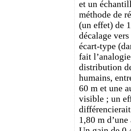
et un échantil
méthode de ré
(un effet) de 
décalage vers
écart-type (da
fait l’analogi
distribution de
humains, entr
60 m et une au
visible ; un ef
différencierai
1,80 m d’une a
Un gain de 0,