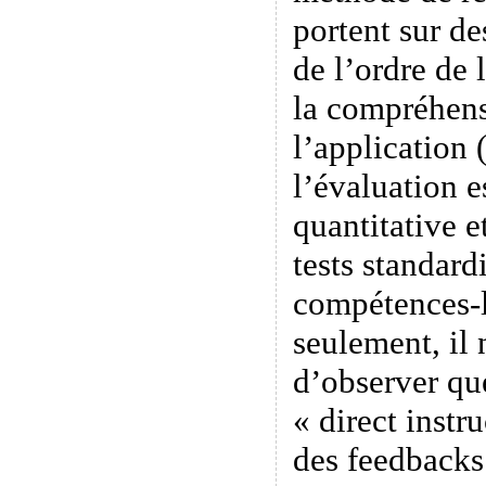
portent sur de
de l’ordre de 
la compréhens
l’application 
l’évaluation e
quantitative e
tests standard
compétences-là
seulement, il 
d’observer qu
« direct instr
des feedbacks 