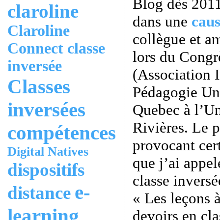
Blog dès 2011,
claroline
dans une
caus
Claroline
collègue et a
Connect
classe
lors du Cong
inversée
(Association I
Classes
Pédagogie Uni
inversées
Quebec à l’Un
Rivières. Le 
compétences
provocant cert
Digital Natives
que j’ai appel
dispositifs
classe inversé
e-
distance
« Les leçons à
learning
devoirs en cl