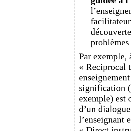
guidée à l
l’enseigne
facilitateu
découverte
problèmes
Par exemple, 
« Reciprocal 
enseignement 
signification 
exemple) est c
d’un dialogue 
l’enseignant e
« Direct instr