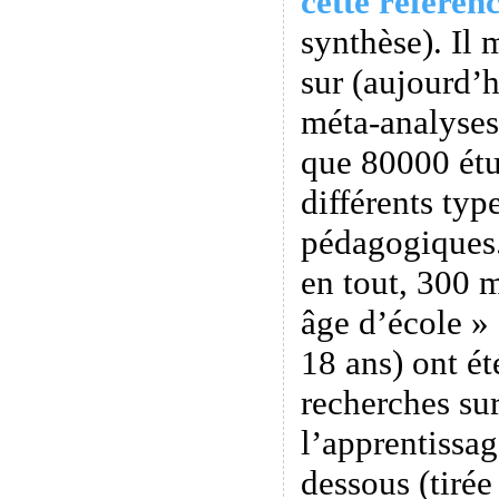
cette référen
synthèse). Il
sur (aujourd’
méta-analyses
que 80000 étu
différents ty
pédagogiques
en tout, 300 m
âge d’école » 
18 ans) ont ét
recherches sur
l’apprentissag
dessous (tiré