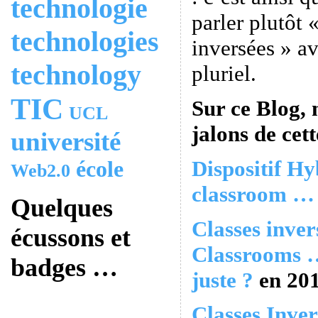
technologie
parler plutôt 
technologies
inversées » a
technology
pluriel.
TIC
Sur ce Blog, 
UCL
jalons de cett
université
Dispositif Hy
école
Web2.0
classroom … 
Quelques
Classes inver
écussons et
Classrooms …
badges …
juste ?
en 20
Classes Inver