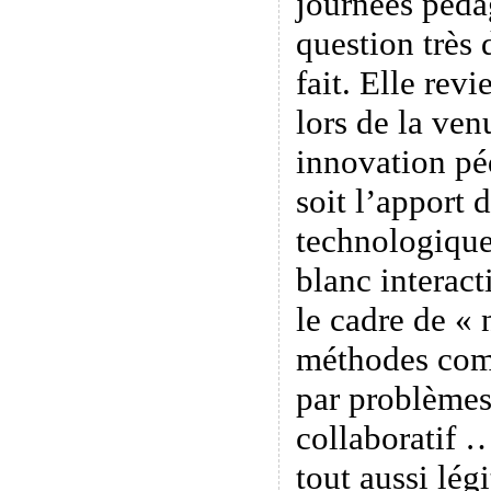
journées péda
question très 
fait. Elle rev
lors de la ve
innovation p
soit l’apport d
technologiques
blanc interac
le cadre de « 
méthodes com
par problèmes
collaboratif 
tout aussi lég