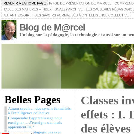
REVENIR À LA HOME PAGE
P@GE DE PRÉSENTATION DE M@RCEL
COMPRENDRE
TABLE DES MATIERES – INDEX
SNAZZY ARCHIVE
LES CAUSERIES PÉDAGOGIQU
AUTANT SAVOIR … DES SAVOIRS FORMALISÉS À L’INTELLIGENCE COLLECTIVE
Blog de M@rcel
Un blog sur la pédagogie, la technologie et aussi sur un peu
Belles Pages
Classes in
Autant savoir … des savoirs formalisés
effets : I.
à l’intelligence collective
Comprendre l’apprentissage pour
enseigner … J’enseigne oui, mais
des élèves 
apprennent-ils ?
Les causeries pédagogiques avec