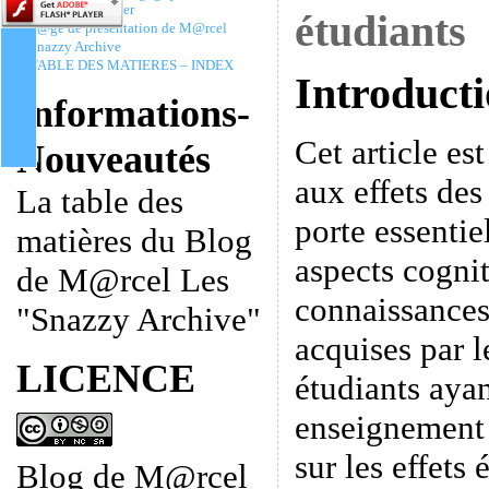
Christophe Batier
étudiants
P@ge de présentation de M@rcel
Snazzy Archive
TABLE DES MATIERES – INDEX
Introduct
Informations-
Cet article est
Nouveautés
aux effets des 
La table des
porte essentie
matières du Blog
aspects cogniti
de M@rcel Les
connaissances
"Snazzy Archive"
acquises par l
LICENCE
étudiants aya
enseignement 
sur les effets 
Blog de M@rcel