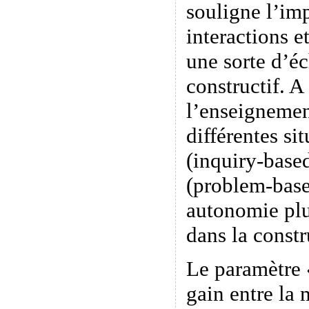
souligne l’im
interactions e
une sorte d’é
constructif. A
l’enseignemen
différentes si
(inquiry-base
(problem-base
autonomie plu
dans la constr
Le paramètre «
gain entre la