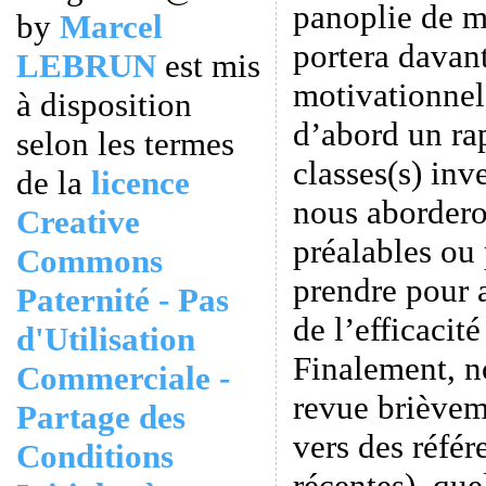
panoplie de m
by
Marcel
portera davan
LEBRUN
est mis
motivationnel
à disposition
d’abord un ra
selon les termes
classes(s) inv
de la
licence
nous aborder
Creative
préalables ou
Commons
prendre pour 
Paternité - Pas
de l’efficacit
d'Utilisation
Finalement, n
Commerciale -
revue brièvem
Partage des
vers des référ
Conditions
récentes), que