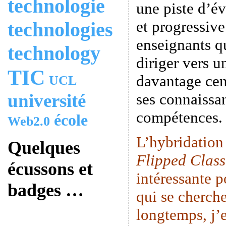
technologie
une piste d’é
et progressive
technologies
enseignants q
technology
diriger vers u
TIC
davantage cen
UCL
université
ses connaissan
compétences.
école
Web2.0
L’hybridation
Quelques
Flipped Clas
écussons et
intéressante p
badges …
qui se cherche
longtemps, j’