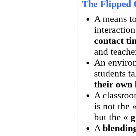
The Flipped 
A means 
interactio
contact ti
and teache
An enviro
students t
their own 
A classroo
is not the 
but the «
g
A
blendin