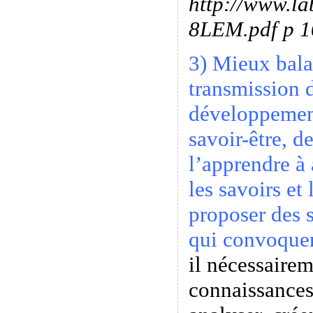
http://www.la
8LEM.pdf p 1
3) Mieux bala
transmission d
développement
savoir-être, d
l’apprendre à 
les savoirs et
proposer des 
qui convoquen
il nécessairem
connaissances