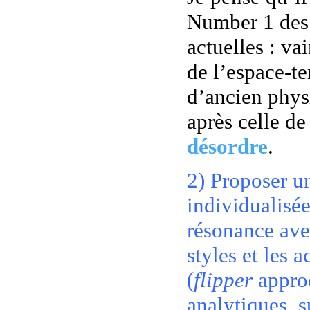
Number 1 des
actuelles : va
de l’espace-t
d’ancien phys
après celle d
désordre
.
2) Proposer u
individualisé
résonance ave
styles et les 
(
flipper
approc
analytiques, s