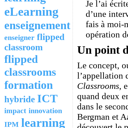
Je l’ai écri
eLearning
d’une inte
enseignement
fais à moi
opération de
flipped
enseigner
classroom
Un point d
flipped
Le concept, o
classrooms
l’appellation
formation
Classrooms
, 
quand deux en
ICT
hybride
dans le secon
impact
innovation
Bergman et A
learning
IPM
découvert le p