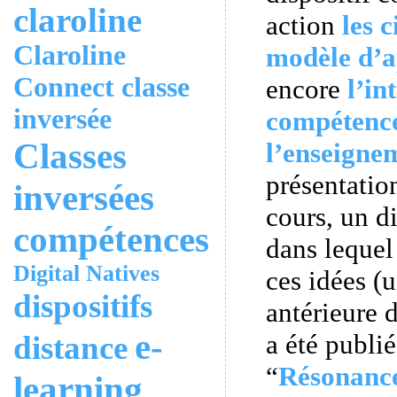
claroline
action
les 
Claroline
modèle d’a
Connect
classe
encore
l’in
inversée
compétenc
Classes
l’enseigne
présentatio
inversées
cours, un d
compétences
dans lequel
Digital Natives
ces idées (
dispositifs
antérieure 
e-
a été publi
distance
“
Résonanc
learning