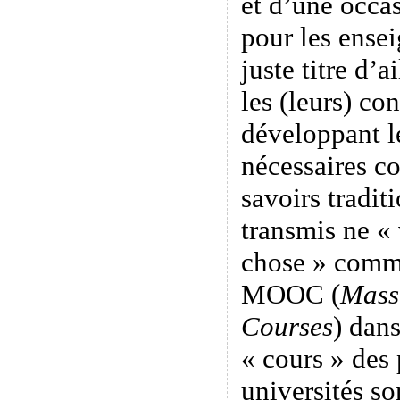
et d’une occa
pour les ensei
juste titre d’a
les (leurs) co
développant l
nécessaires c
savoirs tradit
transmis ne « 
chose » comme
MOOC (
Mass
Courses
) dans
« cours » des 
universités so