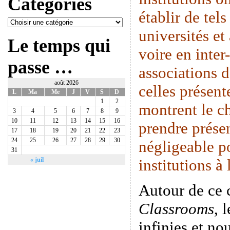
Catégories
établir de tels
universités et
Le temps qui
voire en inte
passe …
associations 
août 2026
celles présen
L
Ma
Me
J
V
S
D
1
2
montrent le c
3
4
5
6
7
8
9
10
11
12
13
14
15
16
prendre prése
17
18
19
20
21
22
23
24
25
26
27
28
29
30
négligeable p
31
institutions à
« juil
Autour de ce
Classrooms
, 
infinies et n