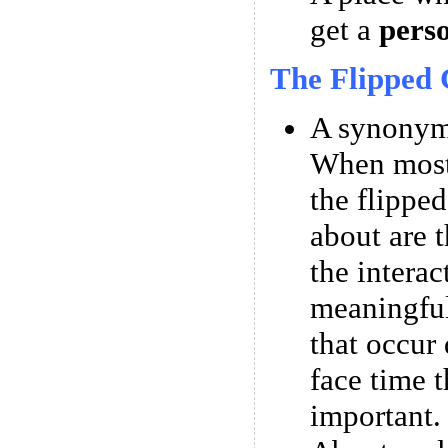
get a
pers
The Flipped 
A synonym 
When most
the flipped
about are t
the interac
meaningful
that occur 
face time t
important.