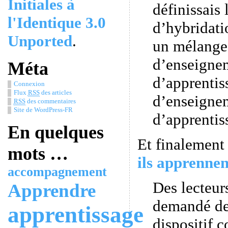
Initiales à
définissais 
l'Identique 3.0
d’hybridati
Unported
.
un mélange 
d’enseigne
Méta
d’apprentis
Connexion
Flux
RSS
des articles
d’enseigne
RSS
des commentaires
Site de WordPress-FR
d’apprentis
En quelques
Et finalement
mots …
ils apprenne
accompagnement
Des lecteur
Apprendre
demandé de
apprentissage
dispositif 