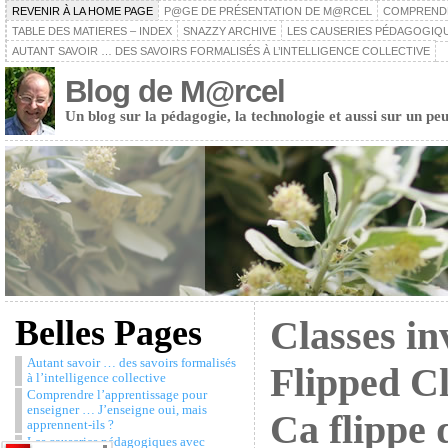
REVENIR À LA HOME PAGE
P@GE DE PRÉSENTATION DE M@RCEL
COMPRENDRE
TABLE DES MATIERES – INDEX
SNAZZY ARCHIVE
LES CAUSERIES PÉDAGOGIQU
AUTANT SAVOIR … DES SAVOIRS FORMALISÉS À L’INTELLIGENCE COLLECTIVE
Blog de M@rcel
Un blog sur la pédagogie, la technologie et aussi sur un peu
Belles Pages
Classes in
Autant savoir … des savoirs formalisés
Flipped C
à l’intelligence collective
Comprendre l’apprentissage pour
enseigner … J’enseigne oui, mais
Ca flippe 
apprennent-ils ?
Les causeries pédagogiques avec