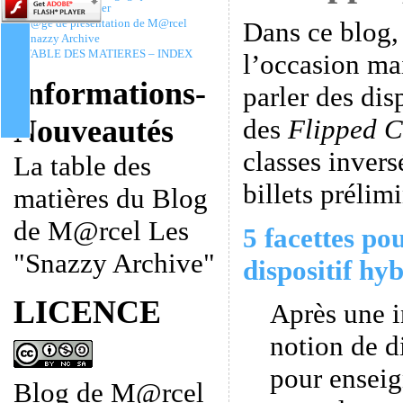
Christophe Batier
Dans ce blog,
P@ge de présentation de M@rcel
Snazzy Archive
TABLE DES MATIERES – INDEX
l’occasion ma
Informations-
parler des dis
des
Flipped C
Nouveautés
classes invers
La table des
billets prélimi
matières du Blog
de M@rcel Les
5 facettes po
"Snazzy Archive"
dispositif hyb
LICENCE
Après une i
notion de d
pour enseig
Blog de M@rcel