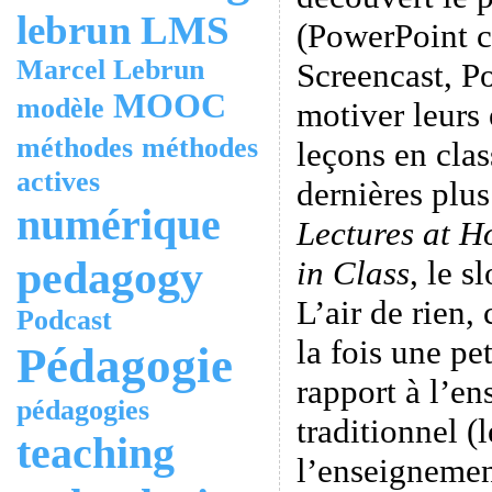
lebrun
LMS
(PowerPoint 
Marcel Lebrun
Screencast, P
MOOC
modèle
motiver leurs 
méthodes
méthodes
leçons en clas
actives
dernières plus
numérique
Lectures at 
pedagogy
in Class
, le s
L’air de rien,
Podcast
la fois une pe
Pédagogie
rapport à l’en
pédagogies
traditionnel (
teaching
l’enseigneme