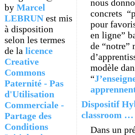
nous donno
by
Marcel
concrets “p
LEBRUN
est mis
pour favori
à disposition
en ligne” ba
selon les termes
de “notre”
de la
licence
d’apprentiss
Creative
modèle dans
Commons
“
J’enseigne
Paternité - Pas
apprennen
d'Utilisation
Dispositif Hy
Commerciale -
classroom … 
Partage des
Conditions
Dans un pr