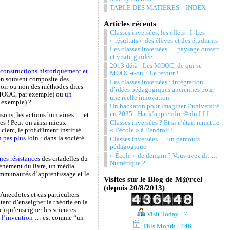
TABLE DES MATIERES – INDEX
Articles récents
Classes inversées, les effets : I. Les
« résultats » des élèves et des étudiants
Les classes inversées … paysage ouvert
et visite guidée
2013 déjà : Les MOOC, de qui se
 constructions historiquement et
MOOC-t-on ? Le retour !
ien souvent composite des
Les classes inversées : intégration
voir ou non des méthodes dites
d’idées pédagogiques anciennes pour
MOOC, par exemple) ou
un
une réelle innovation
 exemple) ?
Un hackaton pour imaginer l’université
en 2035 : Hack’apprendre © du LLL
isons, les actions humaines … et
Classes inversées ? Et si c’était remettre
es ! Peut-on ainsi mieux
« l’école » à l’endroit !
 clerc, le prof dûment institué …
 pas plus loin
: dans la société
Classes inversées … un parcours
pédagogique
« École » de demain ? Vous avez dit …
nes résistances
des citadelles du
Numérique ?
ènement du livre, un média
mmunautés d’apprentissage et le
Visites sur le Blog de M@rcel
(depuis 20/8/2013)
 Anecdotes et cas particuliers
tant d’enseigner la théorie en la
me) qu’enseigner les sciences
Visit Today : 7
 l’invention
… est comme “un
This Month : 446