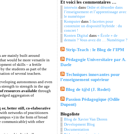
Et voici les commentaires …
interwin
dans
Ordre et désordre dans
l’enseignement et l’apprentissage avec
le numérique
Komputer
dans
5 facettes pour
construire un dispositif hybride : du
concret !
Konten Digital
dans
« École » de
demain ? Vous avez dit … Numérique ?
Strip-Teach : le Blog de l’IPM
 are mainly built around
Pédagogie Universitaire par A.
that would be more versatile in
Daele
ment of skills – a fertile
by the students as part of the
ation of several teachers.
Techniques innovantes pour
l’enseignement supérieur
 developing autonomous and even
strength to strength in the age
Blog de t@d (J. Rodet)
 of resources available
through
ledged aggregators of
Passion Pédagogique (Odile
Dupont)
or, better still, co-elaborative
 with networks of practitioners
Blogoliste
campus ») in the form of broad
Blog de Xavier Van Dieren
be communicable) with other
Development Blog
Documentation