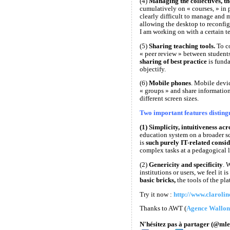
(4)
Managing the collectives, t
cumulatively on « courses, » in p
clearly difficult to manage and 
allowing the desktop to reconfigu
I am working on with a certain te
(5)
Sharing teaching tools.
To co
« peer review » between students)
sharing of best practice
is funda
objectify.
(6)
Mobile phones
. Mobile devic
« groups » and share informatio
different screen sizes.
Two important features disting
(1) Simplicity, intuitiveness ac
education system on a broader sca
is
such purely IT-related consid
complex tasks at a pedagogical l
(2)
Genericity and specificity
. 
institutions or users, we feel it 
basic bricks,
the tools of the pla
Try it now :
http://www.clarolin
Thanks to AWT (
Agence Wallon
N'hésitez pas à partager (@mle