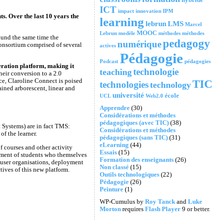
ICT
impact
innovation
IPM
ts. Over the last 10 years the
learning
lebrun
LMS
Marcel
MOOC
Lebrun
modèle
méthodes
méthodes
ound the same time the
pedagogy
numérique
consortium comprised of several
actives
Pédagogie
Podcast
pédagogies
eration platform, making it
technologie
teaching
ir conversion to a 2.0
ce, Claroline Connect is poised
TIC
technologies
technology
ained arborescent, linear and
université
école
UCL
Web2.0
Apprendre
(30)
Considérations et méthodes
pédagogiques (avec TIC)
(38)
 Systems) are in fact TMS:
Considérations et méthodes
of the learner.
pédagogiques (sans TIC)
(31)
eLearning
(44)
f courses and other activity
Essais
(15)
vement of students who themselves
Formation des enseignants
(26)
f user organisations, deployment
Non classé
(15)
tives of this new platform.
Outils technologiques
(22)
Pédagogie
(26)
Peinture
(1)
WP-Cumulus by
Roy Tanck
and
Luke
Morton
requires
Flash Player
9 or better.