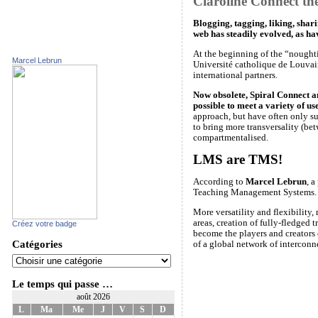
Claroline Connect the
Blogging, tagging, liking, shar
web has steadily evolved, as hav
At the beginning of the “nought
Marcel Lebrun
Université catholique de Louvain
international partners.
Now obsolete, Spiral Connect an
possible to meet a variety of use
approach, but have often only su
to bring more transversality (bet
compartmentalised.
LMS are TMS!
According to
Marcel Lebrun
, 
Teaching Management Systems. It is
More versatility and flexibility,
areas, creation of fully-fledged
Créez votre badge
become the players and creators 
Catégories
of a global network of interconne
Le temps qui passe …
août 2026
L
Ma
Me
J
V
S
D