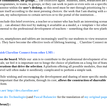
he communities, the groups…
The collective again. Students, users, researchers are 
rogrammes, in teams, in groups, or they can work in pairs or even solo on a specific 
monitor within the
user’s desktop
, so this need must be met through prioritizing by o
re itself according to the most pressing choices: the work that I am sharing with a c
am, my subscriptions to certain services or to the portal of the institution…
nclude this brief overview, a teacher or a trainer who has built an interesting scenari
… can abstract this tool by making it available as a model, a « template » for other
mental to the professional development of teachers – something that the new platfo
es, smartphones and tablets are increasingly used by our students to view resources
n. They have become the effective tools of lifelong learning… Claroline Connect mu
uish Claroline Connect from other LMS :
ross the board
. While our aim is to contribute to the professional development of tea
le, we feel it is important not to hinge the choice of platform on a long list of featu
erations that drive the selection
. A platform offering all possible modules, thus ma
evel will often make it needlessly complicated to perform a simple task.
While wishing and encouraging the development and sharing of more specific modu
is important that the platform, through its core,
allows the construction of shareable 
tform.
e.net/
http://dev.claroline.net/
ne des Technologies
) and
Pascal Balancier
for the translation of
my original pap
brun2) :