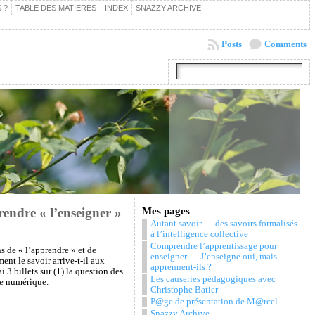
 ?
TABLE DES MATIERES – INDEX
SNAZZY ARCHIVE
Posts
Comments
endre « l’enseigner »
Mes pages
Autant savoir … des savoirs formalisés
à l’intelligence collective
Comprendre l’apprentissage pour
s de « l’apprendre » et de
enseigner … J’enseigne oui, mais
nt le savoir arrive-t-il aux
apprennent-ils ?
3 billets sur (1) la question des
Les causeries pédagogiques avec
ère numérique.
Christophe Batier
P@ge de présentation de M@rcel
Snazzy Archive