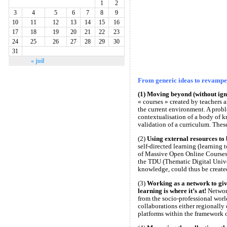
1
2
3
4
5
6
7
8
9
10
11
12
13
14
15
16
17
18
19
20
21
22
23
24
25
26
27
28
29
30
31
« juil
From generic ideas to revamped
(1) Moving beyond (without igno
« courses » created by teachers 
the current environment. A probl
contextualisation of a body of kn
validation of a curriculum. Thes
(2)
Using external resources to 
self-directed learning (learning
of Massive Open Online Courses
the TDU (Thematic Digital Univer
knowledge, could thus be created
(3)
Working as a network to gi
learning is where it’s at!
Network
from the socio-professional worl
collaborations either regionally
platforms within the framework o