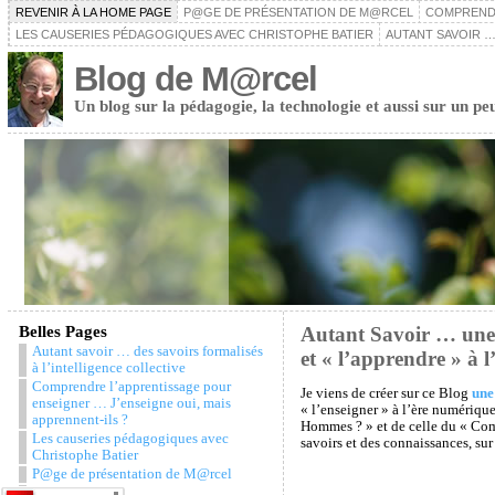
REVENIR À LA HOME PAGE
P@GE DE PRÉSENTATION DE M@RCEL
COMPRENDR
LES CAUSERIES PÉDAGOGIQUES AVEC CHRISTOPHE BATIER
AUTANT SAVOIR …
Blog de M@rcel
Un blog sur la pédagogie, la technologie et aussi sur un pe
Belles Pages
Autant Savoir … une é
Autant savoir … des savoirs formalisés
et « l’apprendre » à 
à l’intelligence collective
Comprendre l’apprentissage pour
Je viens de créer sur ce Blog
une
enseigner … J’enseigne oui, mais
« l’enseigner » à l’ère numériqu
apprennent-ils ?
Hommes ? » et de celle du « Comm
Les causeries pédagogiques avec
savoirs et des connaissances, sur 
Christophe Batier
P@ge de présentation de M@rcel
Snazzy Archive