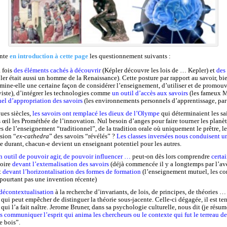
ente
en introduction à cette page
les questionnement suivants :
a fois
des éléments cachés à découvrir
(Képler découvre les lois de … Kepler) et
des
ler était aussi un homme de la Renaissance). Cette posture par rapport au savoir, b
mine-elle une certaine façon de considérer l’enseignement, d’utiliser et de promou
viste), d’intégrer les technologies comme
un outil d’accès aux savoirs
(les fameux 
el d’appropriation des savoirs
(les environnements personnels d’apprentissage, par
ques siècles,
les savoirs ont remplacé les dieux de l’Olympe
qui déterminaient les sa
œil les Prométhée de l’innovation. Nul besoin d’anges pour faire tourner les planèt
s de l’enseignement “traditionnel”, de la tradition orale où uniquement le prêtre, le
ssion “
ex-cathedra
” des savoirs “révélés” ?
Les classes inversées nous conduisent un
ie durant, chacun-e devient un enseignant potentiel pour les autres.
un outil de pouvoir agir, de pouvoir influencer …
peut-on dès lors comprendre
certai
voire
devant l’externalisation des savoirs
(déjà commencée il y a longtemps par l’av
t
devant l’horizontalisation des formes de formation
(l’enseignement mutuel, les co
ourtant pas une invention récente)
 décontextualisation
à la recherche d’invariants, de lois, de principes, de théories …
 qui peut empêcher de distinguer la théorie sous-jacente. Celle-ci dégagée, il est ten
qui l’a fait naître. Jerome Bruner, dans sa psychologie culturelle, nous dit (je résu
s communiquer l’esprit qui anima les chercheurs ou le contexte qui fut le terreau de
e bois”.