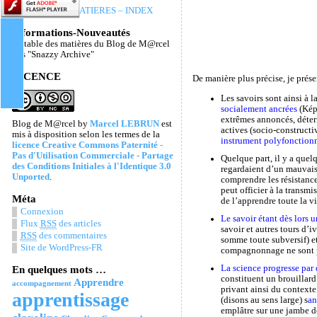
TABLE DES MATIERES – INDEX
Informations-Nouveautés
La table des matières du Blog de M@rcel
Les "Snazzy Archive"
LICENCE
De manière plus précise, je prés
Les savoirs sont ainsi à l
socialement ancrées
(Kép
extrêmes annoncés, déter
Blog de M@rcel
by
Marcel LEBRUN
est
actives (socio-constructi
mis à disposition selon les termes de la
instrument polyfonctionn
licence Creative Commons Paternité -
Pas d'Utilisation Commerciale - Partage
Quelque part, il y a quel
des Conditions Initiales à l'Identique 3.0
regardaient d’un mauvais 
Unported
.
comprendre les résistance
peut officier à la transmi
Méta
de l’apprendre toute la v
Connexion
Le savoir étant dès lors 
Flux
RSS
des articles
savoir et autres tours d’i
RSS
des commentaires
somme toute subversif) e
Site de WordPress-FR
compagnonnage ne sont p
La science progresse par
En quelques mots …
constituent un brouillard
Apprendre
accompagnement
privant ainsi du contexte 
apprentissage
(disons au sens large) s
an
emplâtre sur une jambe d