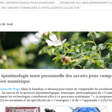
E L’APPRENTISSAGE POUR ENSEIGNER … J’ENSEIGNE OUI, MAIS APPRENNENT-ILS
 DES SAVOIRS FORMALISÉS À L’INTELLIGENCE COLLECTIVE
u de tout
pistémologie toute personnelle des savoirs pour compr
l’ère numérique
 nouvelle Page
(dans le bandeau ci-dessus) pour tenter de comprendre les évolution
e. Au travers de la question (épistémologique, historique, philosophique) du « Comme
ent les technologies contribuent-elles à ce processus systémique ? », je proposerai 
(2) les invariants et les spécificités de « l’enseigner » et de « l’apprendre » à (3) l’