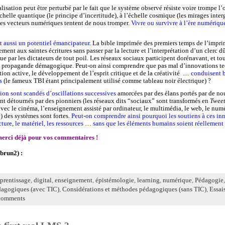
lisation peut être perturbé par le fait que le système observé résiste voire trompe l
échelle quantique (le principe d’incertitude), à l’échelle cosmique (les mirages inte
es vecteurs numériques tentent de nous tromper.
Vivre ou survivre à l’ère numériqu
 aussi un potentiel émancipateur
. La bible imprimée des premiers temps de l’impri
ment aux saintes écritures sans passer par la lecture et l’interprétation d’un clerc 
ue par les dictateurs de tout poil. Les réseaux sociaux participent dorénavant, et tou
la propagande démagogique. Peut-on ainsi comprendre que pas mal d’innovations 
ation active, le développement de l’esprit critique et de la créativité …
conduisent b
s
(le fameux TBI étant principalement utilisé comme tableau noir électrique) ?
ion sont scandés d’oscillations successives
amorcées par des élans portés par de no
 détournés par des pionniers (les réseaux dits “sociaux” sont transformés en
Tweet
avec le cinéma, l’enseignement assisté par ordinateur, le multimédia, le web, le n
e) des systèmes sont fortes.
Peut-on comprendre ainsi pourquoi les soutiens à ces in
ucture, le matériel, les ressources … sans que les éléments humains soient réellement
 merci déjà pour vos commentaires !
brun2) :
prentissage
,
digital
,
enseignement
,
épistémologie
,
learning
,
numérique
,
Pédagogie
dagogiques (avec TIC)
,
Considérations et méthodes pédagogiques (sans TIC)
,
Essai
comments