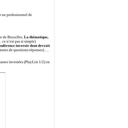
r un professionnel de
re de Bruxelles.
La thématique,
 ce n’est pas si simple)
nférence inversée dont devrait
inutes de questions-réponses) …
asses inversées (PlayList 1/2) en