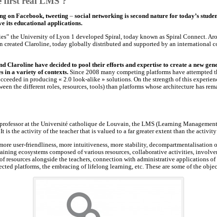
 first real LMS ?
ing on Facebook, tweeting
–
social networking is second nature for today’s studen
e its educational applications.
ies” the University of Lyon 1 developed Spiral, today known as Spiral Connect. Ar
 created Claroline, today globally distributed and supported by an international 
d Claroline have decided to pool their efforts and expertise to create a new gen
s in a variety of contexts.
Since 2008 many competing platforms have attempted the
cceeded in producing « 2.0 look-alike » solutions. On the strength of this experien
ween the different roles, resources, tools) than platforms whose architecture has rem
a professor at the Université catholique de Louvain, the LMS (Learning Management
 the activity of the teacher that is valued to a far greater extent than the activity 
 more user-friendliness, more intuitiveness, more stability, decompartmentalisation o
 training ecosystems composed of various resources, collaborative activities, invol
of resources alongside the teachers, connection with administrative applications o
cted platforms, the embracing of lifelong learning, etc. These are some of the objec