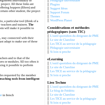
registered individually or
Pédagogie universitaire
project. All these links are
Plugins
ffering hoppers (filters) and
Suggest Ideas
ertain other student, the project
Support Forum
Themes
WordPress Planet
o, a particular tool (think of a
 teachers and trainers.
The
Considérations et méthodes
rm will make it possible to
pédagogiques (sans TIC)
L'outil quotidien du dirigeant de PME
, stay connected with their
Le site de Claroline
st adapt to make use of these
Les TICE au service de la pédagogie
Pédagogie universitaire
Si loin si proche
chers and to that of the
eLearning
res or modules. All too often it
L'outil quotidien du dirigeant de PME
king it possible to perform
Le site de Claroline
Les TICE au service de la pédagogie
les requested by the member
Si loin si proche
teaching tools from intelligent
Lien Techno
L'outil quotidien du dirigeant de PME
Le blog de Frédéric
Le site de Claroline
er
in french
Les TICE au service de la pédagogie
Si loin si proche