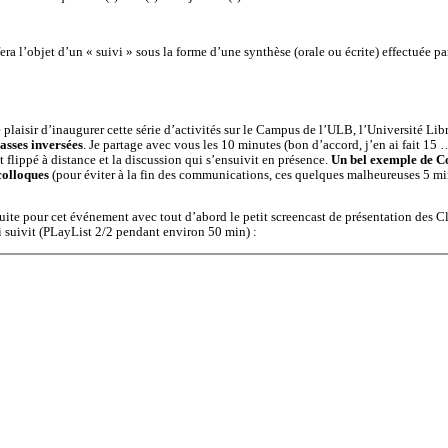
’objet d’un « suivi » sous la forme d’une synthèse (orale ou écrite) effectuée pa
plaisir d’inaugurer cette série d’activités sur le Campus de l’ULB, l’Université Lib
lasses inversées
. Je partage avec vous les 10 minutes (bon d’accord, j’en ai fait 15 …
 flippé à distance et la discussion qui s’ensuivit en présence.
Un bel exemple de Co
colloques
(pour éviter à la fin des communications, ces quelques malheureuses 5 m
ruite pour cet événement avec tout d’abord le petit screencast de présentation des Cl
ui suivit (PLayList 2/2 pendant environ 50 min) :