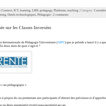
e Connect
,
ICT
,
learning
,
LMS
,
pedagogy
,
Platforms
,
teaching
| Category:
Considér
rning
,
Outils technologiques
,
Pédagogie
|
2 comments
e sur les Classes Inversées
n Internationale de Pédagogie Universitaire (
AIPU
) que je préside a lancé il y a 
 En deux mots de quoi s’agit-il ?
 « cas pédagogique ».
 à propos du cas permettant aux participants d’obtenir des précisions et d’approfond
e ou deux question(s) vive(s) sous-jacente(s) au cas.