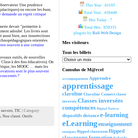
’observateur. Une prudence
This Year : 43105
rgalactiques) ou encore les
buzz
,
Total Visit : 436448
e demande un esprit critique
Hits Today : 7
merie devait “permettre à
Total Hits : 859335
dûment adoubé. Les livres sont
plugins by
Bali Web Design
t aussi bien, aux insurrections
technopédagogiques orientées
Mes visiteurs
ien souvent à une certaine
Tous les billets
uveaux outils, de nouvelles
 Class
à des fins éducatives). On
umérique, les MOOC … mais les
Cumulus de M@rcel
novations sont le plus souvent
 concernés ?
Apprendre
accompagnement
apprentissage
claroline
Claroline Connect
classe
Classes inversées
inversée
compétences
Digital Natives
,
savoirs
,
TIC
| Category:
e-learning
dispositifs
distance
s
,
Non classé
,
Outils
eLearning
enseignement
flipped
flipped classroom
enseigner
formation
classrooms
hybride