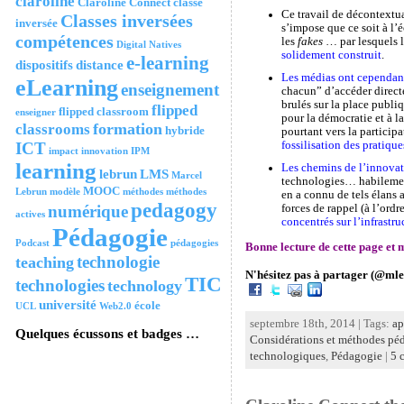
claroline
Claroline Connect
classe
Ce travail de décontextua
Classes inversées
inversée
s’impose que ce soit à l’
compétences
les
fakes
… par lesquels l
Digital Natives
solidement construit
.
e-learning
dispositifs
distance
Les médias ont cependant
eLearning
enseignement
chacun” d’accéder directe
brulés sur la place publiq
flipped
flipped classroom
enseigner
pour la démocratie et à 
formation
classrooms
hybride
pourtant vers la particip
ICT
fossilisation des pratique
impact
innovation
IPM
learning
Les chemins de l’innovat
lebrun
LMS
Marcel
technologies… habilement
MOOC
Lebrun
modèle
méthodes
méthodes
en a connu de tels élans 
pedagogy
numérique
forces de rappel (à l’ordr
actives
concentrés sur l’infrastr
Pédagogie
Podcast
pédagogies
Bonne lecture de cette page et
technologie
teaching
N'hésitez pas à partager (@mle
TIC
technologies
technology
université
école
UCL
Web2.0
septembre 18th, 2014 | Tags:
ap
Quelques écussons et badges …
Considérations et méthodes pé
technologiques
,
Pédagogie
|
5 