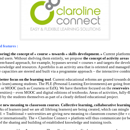
 features :
ring) the concept of « course » towards « skills development. »
Current platforms
and users. Without shelving them entirely, we propose
the concept of activity areas
em-based approach, for example, bypasses several « courses » and targets the develop
owledge and resources. A portfolio is an activity area that is oriented and managed 
e capacities are steered and built via a programme approach – the interactive combin
better focus on the learning tool
. Current educational reforms are geared towards
 to learn) among students. The PLE (Personal Learning Environments) are going from 
 or MOOC (such as Coursera or EdX). We have therefore focused on the
reservoirs
sities) – even MOOC and digital editions of textbooks. Areas of activities, fully-f
 by the students themselves as part of a clearly defined educational project.
ve new meaning to classroom courses
.
Collective learning, collaborative learning 
s of learners (and we are all lifelong learners) are being created, which can mingle
d. « Traditional » universities are giving new meaning to classroom courses (the « 
 or internationally. The « Claroline Connect » platform will thus communicate (or 
f the sharing and building of established knowledge and training tools.