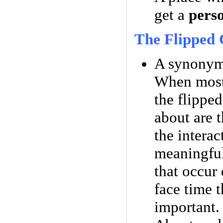
get a
pers
The Flipped 
A synonym 
When most
the flipped
about are t
the interac
meaningful
that occur 
face time t
important.