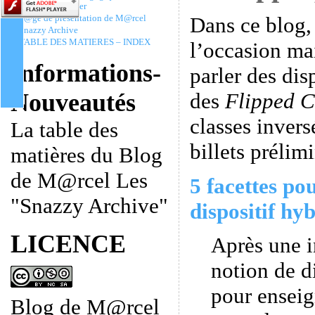
Christophe Batier
Dans ce blog,
P@ge de présentation de M@rcel
Snazzy Archive
TABLE DES MATIERES – INDEX
l’occasion ma
Informations-
parler des dis
des
Flipped C
Nouveautés
classes invers
La table des
billets prélimi
matières du Blog
de M@rcel Les
5 facettes po
"Snazzy Archive"
dispositif hyb
LICENCE
Après une i
notion de d
pour enseig
Blog de M@rcel