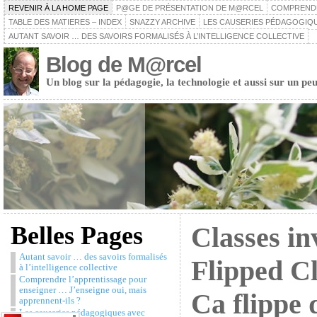
REVENIR À LA HOME PAGE
P@GE DE PRÉSENTATION DE M@RCEL
COMPRENDRE
TABLE DES MATIERES – INDEX
SNAZZY ARCHIVE
LES CAUSERIES PÉDAGOGIQU
AUTANT SAVOIR … DES SAVOIRS FORMALISÉS À L’INTELLIGENCE COLLECTIVE
Blog de M@rcel
Un blog sur la pédagogie, la technologie et aussi sur un peu
Belles Pages
Classes in
Autant savoir … des savoirs formalisés
Flipped C
à l’intelligence collective
Comprendre l’apprentissage pour
enseigner … J’enseigne oui, mais
Ca flippe 
apprennent-ils ?
Les causeries pédagogiques avec