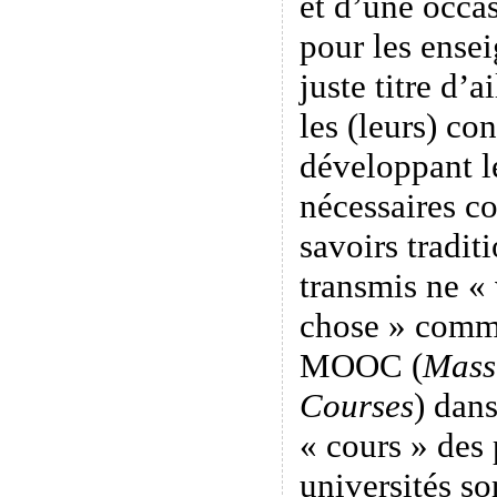
et d’une occa
pour les ensei
juste titre d’a
les (leurs) co
développant l
nécessaires c
savoirs tradit
transmis ne « 
chose » comme
MOOC (
Mass
Courses
) dans
« cours » des 
universités so