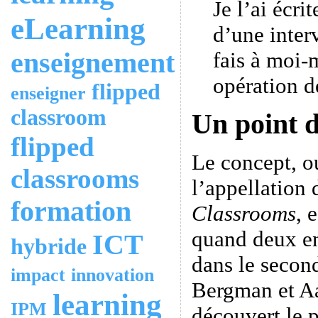
Je l’ai écri
eLearning
d’une inte
enseignement
fais à moi
opération de
flipped
enseigner
classroom
Un point d
flipped
Le concept, o
classrooms
l’appellation
formation
Classrooms
, 
quand deux en
ICT
hybride
dans le secon
impact
innovation
Bergman et A
learning
IPM
découvert le p