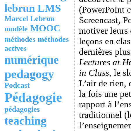
lebrun
LMS
(PowerPoint 
Marcel Lebrun
Screencast, P
MOOC
modèle
motiver leurs 
méthodes
méthodes
leçons en clas
actives
dernières plus
numérique
Lectures at 
pedagogy
in Class
, le s
L’air de rien,
Podcast
la fois une pe
Pédagogie
rapport à l’en
pédagogies
traditionnel (
teaching
l’enseigneme