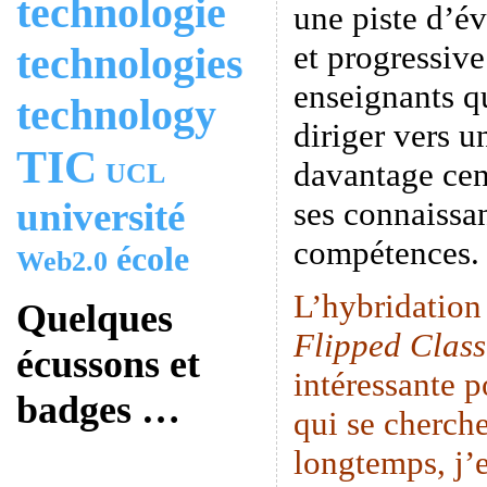
technologie
une piste d’é
et progressive
technologies
enseignants q
technology
diriger vers u
TIC
davantage cen
UCL
université
ses connaissan
compétences.
école
Web2.0
L’hybridation
Quelques
Flipped Clas
écussons et
intéressante p
badges …
qui se cherche
longtemps, j’