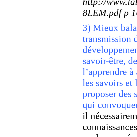
http://www.la
8LEM.pdf p 1
3) Mieux bala
transmission d
développement
savoir-être, d
l’apprendre à 
les savoirs et
proposer des 
qui convoquen
il nécessairem
connaissances