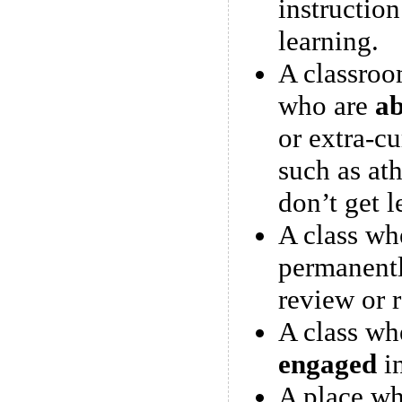
instruction
learning.
A classroo
who are
ab
or extra-cu
such as ath
don’t get l
A class wh
permanent
review or 
A class whe
engaged
in
A place wh