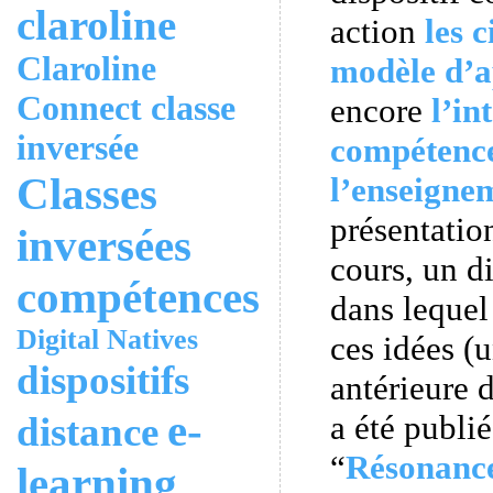
claroline
action
les 
Claroline
modèle d’a
Connect
classe
encore
l’in
inversée
compétenc
Classes
l’enseigne
présentatio
inversées
cours, un d
compétences
dans lequel
Digital Natives
ces idées (
dispositifs
antérieure 
e-
a été publi
distance
“
Résonanc
learning