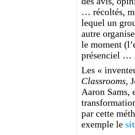
des avis, opi
… récoltés, m
lequel un gro
autre organis
le moment (l’
présenciel …
Les « invente
Classrooms
, 
Aaron Sams, e
transformatio
par cette méth
exemple le
si