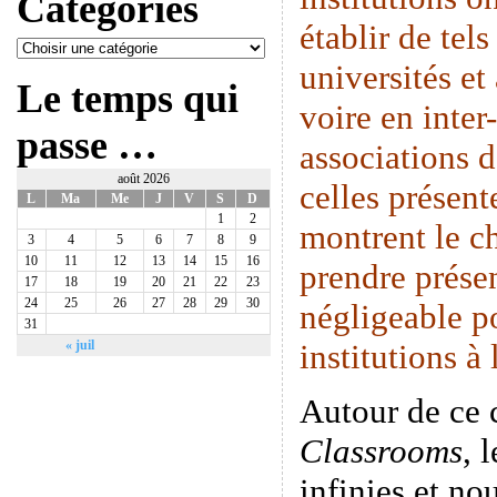
Catégories
établir de tels
universités et
Le temps qui
voire en inte
passe …
associations 
août 2026
celles présen
L
Ma
Me
J
V
S
D
1
2
montrent le c
3
4
5
6
7
8
9
10
11
12
13
14
15
16
prendre prése
17
18
19
20
21
22
23
24
25
26
27
28
29
30
négligeable p
31
institutions à
« juil
Autour de ce
Classrooms
, 
infinies et n