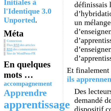
Initiales à
définissais 
l'Identique 3.0
d’hybridati
Unported
.
un mélange 
d’enseigne
Méta
d’apprentis
Connexion
Flux
RSS
des articles
d’enseigne
RSS
des commentaires
Site de WordPress-FR
d’apprentis
En quelques
Et finalement
mots …
ils apprenne
accompagnement
Des lecteur
Apprendre
demandé de
apprentissage
dispositif 