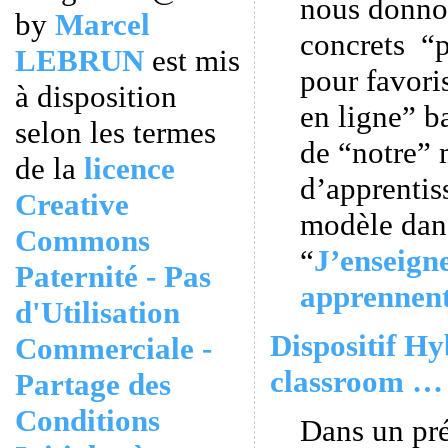
nous donno
by
Marcel
concrets “p
LEBRUN
est mis
pour favori
à disposition
en ligne” ba
selon les termes
de “notre”
de la
licence
d’apprentiss
Creative
modèle dans
Commons
“
J’enseigne
Paternité - Pas
apprennen
d'Utilisation
Dispositif Hy
Commerciale -
classroom … 
Partage des
Conditions
Dans un pr