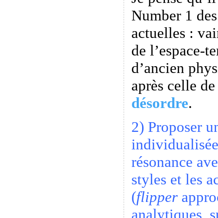
Number 1 des
actuelles : va
de l’espace-t
d’ancien phys
après celle d
désordre
.
2) Proposer u
individualisé
résonance ave
styles et les 
(
flipper
approc
analytiques, s