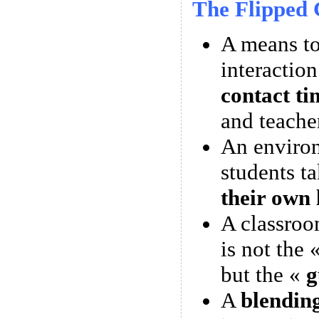
The Flipped 
A means 
interactio
contact ti
and teache
An enviro
students t
their own 
A classroo
is not the 
but the «
g
A
blendin