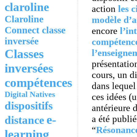
claroline
action
les 
Claroline
modèle d’a
Connect
classe
encore
l’in
inversée
compétenc
Classes
l’enseigne
présentatio
inversées
cours, un d
compétences
dans lequel
Digital Natives
ces idées (
dispositifs
antérieure 
e-
a été publi
distance
“
Résonanc
learning