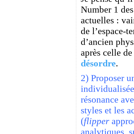
Number 1 des
actuelles : va
de l’espace-t
d’ancien phys
après celle d
désordre
.
2) Proposer u
individualisé
résonance ave
styles et les 
(
flipper
approc
analytiques, s