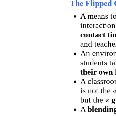
The Flipped 
A means 
interactio
contact ti
and teache
An enviro
students t
their own 
A classroo
is not the 
but the «
g
A
blendin