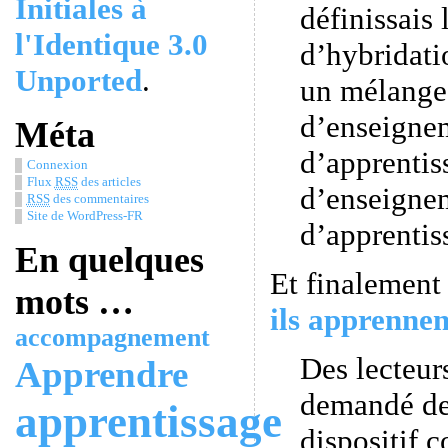
Initiales à
définissais 
l'Identique 3.0
d’hybridati
Unported
.
un mélange 
d’enseigne
Méta
d’apprentis
Connexion
Flux
RSS
des articles
d’enseigne
RSS
des commentaires
Site de WordPress-FR
d’apprentis
En quelques
Et finalement
mots …
ils apprenne
accompagnement
Des lecteur
Apprendre
demandé de
apprentissage
dispositif 