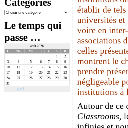
Catégories
établir de tels
universités et
Le temps qui
voire en inte
passe …
associations 
août 2026
celles présen
L
Ma
Me
J
V
S
D
1
2
montrent le c
3
4
5
6
7
8
9
10
11
12
13
14
15
16
prendre prése
17
18
19
20
21
22
23
24
25
26
27
28
29
30
négligeable p
31
institutions à
« juil
Autour de ce
Classrooms
, 
infinies et n