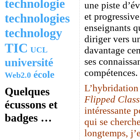
technologie
une piste d’é
et progressive
technologies
enseignants q
technology
diriger vers u
TIC
davantage cen
UCL
université
ses connaissan
compétences.
école
Web2.0
L’hybridation
Quelques
Flipped Clas
écussons et
intéressante p
badges …
qui se cherche
longtemps, j’