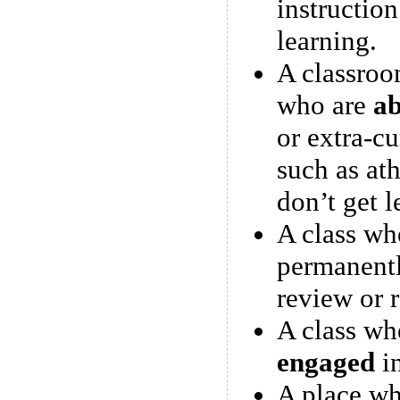
instruction
learning.
A classroo
who are
ab
or extra-cu
such as ath
don’t get l
A class wh
permanent
review or 
A class whe
engaged
in
A place wh