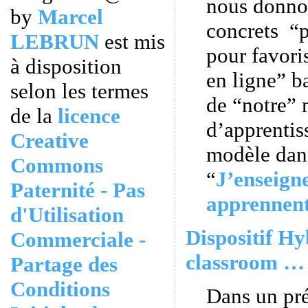
nous donno
by
Marcel
concrets “p
LEBRUN
est mis
pour favori
à disposition
en ligne” ba
selon les termes
de “notre”
de la
licence
d’apprentiss
Creative
modèle dans
Commons
“
J’enseigne
Paternité - Pas
apprennen
d'Utilisation
Dispositif Hy
Commerciale -
classroom … 
Partage des
Conditions
Dans un pr