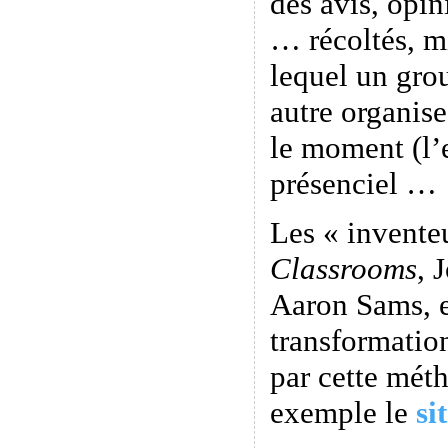
des avis, opi
… récoltés, m
lequel un gro
autre organis
le moment (l’
présenciel …
Les « invente
Classrooms
, 
Aaron Sams, e
transformatio
par cette méth
exemple le
si