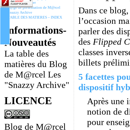
Christophe Batier
Dans ce blog,
P@ge de présentation de M@rcel
Snazzy Archive
TABLE DES MATIERES – INDEX
l’occasion ma
Informations-
parler des dis
des
Flipped C
Nouveautés
classes invers
La table des
billets prélimi
matières du Blog
de M@rcel Les
5 facettes po
"Snazzy Archive"
dispositif hyb
LICENCE
Après une i
notion de d
pour enseig
Blog de M@rcel