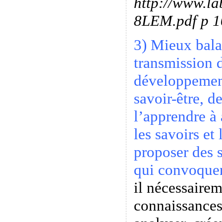
http://www.la
8LEM.pdf p 1
3) Mieux bala
transmission d
développement
savoir-être, d
l’apprendre à 
les savoirs et
proposer des 
qui convoquen
il nécessairem
connaissances