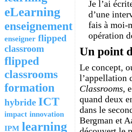
Je l’ai écri
eLearning
d’une inte
enseignement
fais à moi
opération de
flipped
enseigner
classroom
Un point d
flipped
Le concept, o
classrooms
l’appellation
formation
Classrooms
, 
quand deux en
ICT
hybride
dans le secon
impact
innovation
Bergman et A
learning
IPM
découvert le p