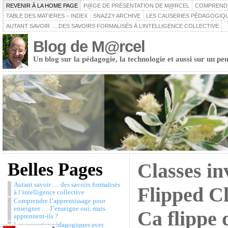
REVENIR À LA HOME PAGE
P@GE DE PRÉSENTATION DE M@RCEL
COMPRENDRE
TABLE DES MATIERES – INDEX
SNAZZY ARCHIVE
LES CAUSERIES PÉDAGOGIQU
AUTANT SAVOIR … DES SAVOIRS FORMALISÉS À L’INTELLIGENCE COLLECTIVE
Blog de M@rcel
Un blog sur la pédagogie, la technologie et aussi sur un peu
Belles Pages
Classes in
Autant savoir … des savoirs formalisés
Flipped C
à l’intelligence collective
Comprendre l’apprentissage pour
enseigner … J’enseigne oui, mais
Ca flippe 
apprennent-ils ?
Les causeries pédagogiques avec