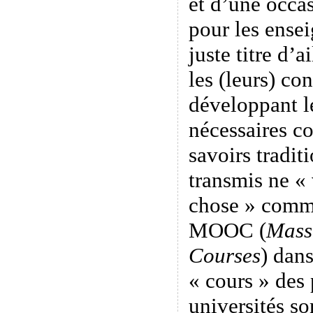
et d’une occa
pour les ensei
juste titre d’a
les (leurs) co
développant l
nécessaires c
savoirs tradit
transmis ne « 
chose » comme
MOOC (
Mass
Courses
) dans
« cours » des 
universités so