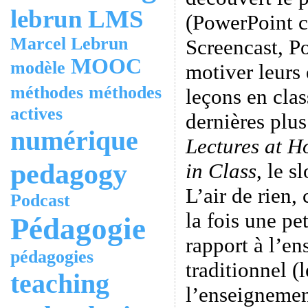
lebrun
LMS
(PowerPoint 
Marcel Lebrun
Screencast, P
MOOC
modèle
motiver leurs 
méthodes
méthodes
leçons en clas
actives
dernières plus
numérique
Lectures at 
pedagogy
in Class
, le s
L’air de rien,
Podcast
la fois une pe
Pédagogie
rapport à l’en
pédagogies
traditionnel (
teaching
l’enseigneme