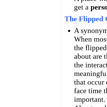
get a
pers
The Flipped 
A synonym 
When most
the flipped
about are t
the interac
meaningful
that occur 
face time t
important.