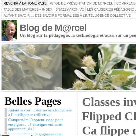
REVENIR À LA HOME PAGE
P@GE DE PRÉSENTATION DE M@RCEL
COMPRENDRE
TABLE DES MATIERES – INDEX
SNAZZY ARCHIVE
LES CAUSERIES PÉDAGOGIQU
AUTANT SAVOIR … DES SAVOIRS FORMALISÉS À L’INTELLIGENCE COLLECTIVE
Blog de M@rcel
Un blog sur la pédagogie, la technologie et aussi sur un peu
Belles Pages
Classes in
Autant savoir … des savoirs formalisés
Flipped C
à l’intelligence collective
Comprendre l’apprentissage pour
enseigner … J’enseigne oui, mais
Ca flippe 
apprennent-ils ?
Les causeries pédagogiques avec