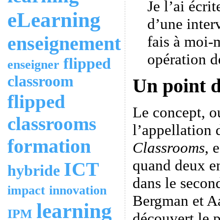
Je l’ai écri
eLearning
d’une inte
enseignement
fais à moi
opération de
flipped
enseigner
classroom
Un point d
flipped
Le concept, o
classrooms
l’appellation
formation
Classrooms
, 
quand deux en
ICT
hybride
dans le secon
impact
innovation
Bergman et A
learning
IPM
découvert le p