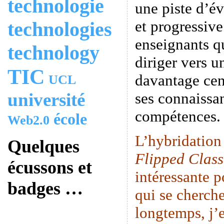
technologie
une piste d’é
et progressive
technologies
enseignants q
technology
diriger vers u
TIC
davantage cen
UCL
université
ses connaissan
compétences.
école
Web2.0
L’hybridation
Quelques
Flipped Clas
écussons et
intéressante p
badges …
qui se cherche
longtemps, j’