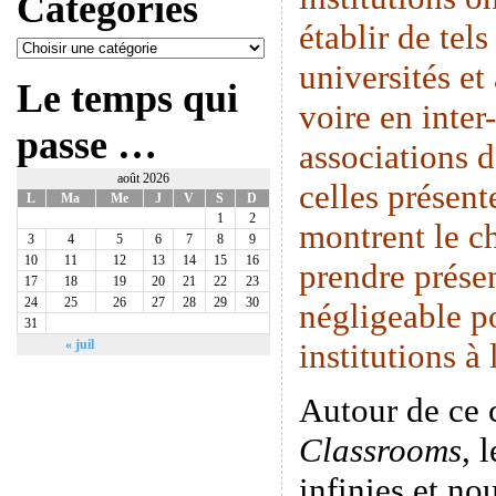
Catégories
établir de tels
universités et
Le temps qui
voire en inte
passe …
associations 
août 2026
celles présen
L
Ma
Me
J
V
S
D
1
2
montrent le c
3
4
5
6
7
8
9
10
11
12
13
14
15
16
prendre prése
17
18
19
20
21
22
23
24
25
26
27
28
29
30
négligeable p
31
institutions à
« juil
Autour de ce
Classrooms
, 
infinies et n