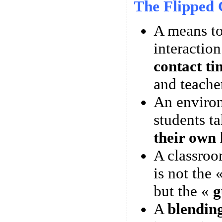
The Flipped 
A means 
interactio
contact ti
and teache
An enviro
students t
their own 
A classroo
is not the 
but the «
g
A
blendin