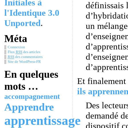
Initiales à
définissais 
l'Identique 3.0
d’hybridati
Unported
.
un mélange 
d’enseigne
Méta
d’apprentis
Connexion
Flux
RSS
des articles
d’enseigne
RSS
des commentaires
Site de WordPress-FR
d’apprentis
En quelques
Et finalement
mots …
ils apprenne
accompagnement
Des lecteur
Apprendre
demandé de
apprentissage
dispositif 