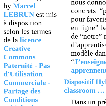
nous donno
by
Marcel
concrets “p
LEBRUN
est mis
pour favori
à disposition
en ligne” ba
selon les termes
de “notre”
de la
licence
d’apprentiss
Creative
modèle dans
Commons
“
J’enseigne
Paternité - Pas
apprennen
d'Utilisation
Dispositif Hy
Commerciale -
classroom … 
Partage des
Conditions
Dans un pr