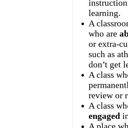
instruction
learning.
A classroo
who are
ab
or extra-cu
such as ath
don’t get l
A class wh
permanent
review or 
A class whe
engaged
in
A place wh