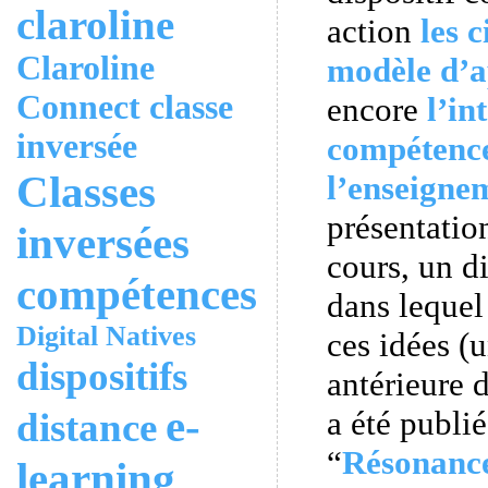
claroline
action
les 
Claroline
modèle d’a
Connect
classe
encore
l’in
inversée
compétenc
Classes
l’enseigne
présentatio
inversées
cours, un d
compétences
dans lequel
Digital Natives
ces idées (
dispositifs
antérieure 
e-
a été publi
distance
“
Résonanc
learning