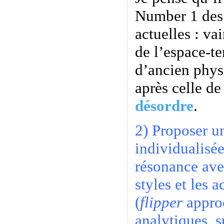
Number 1 des
actuelles : va
de l’espace-t
d’ancien phys
après celle d
désordre
.
2) Proposer u
individualisé
résonance ave
styles et les 
(
flipper
approc
analytiques, s