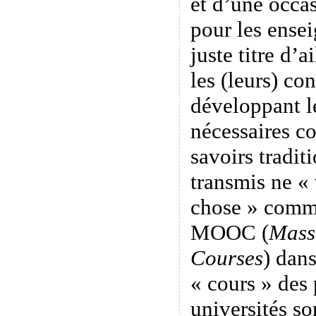
et d’une occa
pour les ensei
juste titre d’a
les (leurs) co
développant l
nécessaires c
savoirs tradit
transmis ne « 
chose » comme
MOOC (
Mass
Courses
) dans
« cours » des 
universités so