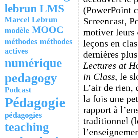
lebrun
LMS
(PowerPoint 
Marcel Lebrun
Screencast, P
MOOC
modèle
motiver leurs 
méthodes
méthodes
leçons en clas
actives
dernières plus
numérique
Lectures at 
pedagogy
in Class
, le s
L’air de rien,
Podcast
la fois une pe
Pédagogie
rapport à l’en
pédagogies
traditionnel (
teaching
l’enseigneme