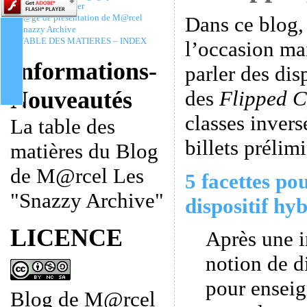
Christophe Batier
Dans ce blog,
P@ge de présentation de M@rcel
Snazzy Archive
TABLE DES MATIERES – INDEX
l’occasion ma
Informations-
parler des dis
des
Flipped C
Nouveautés
classes invers
La table des
billets prélimi
matières du Blog
de M@rcel Les
5 facettes po
"Snazzy Archive"
dispositif hyb
LICENCE
Après une i
notion de d
pour enseig
Blog de M@rcel