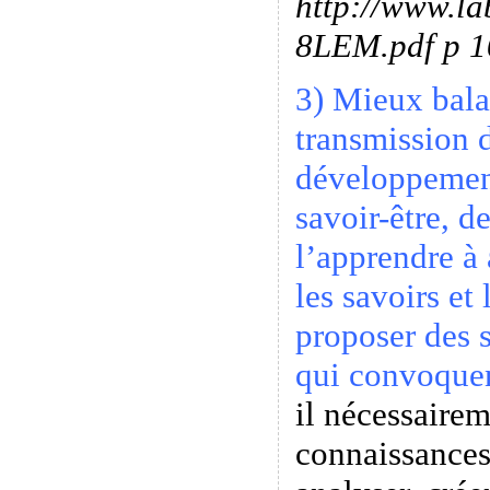
http://www.la
8LEM.pdf p 1
3) Mieux bala
transmission d
développement
savoir-être, d
l’apprendre à 
les savoirs et
proposer des 
qui convoquen
il nécessairem
connaissances