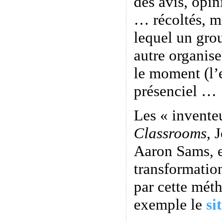
des avis, opi
… récoltés, m
lequel un gro
autre organis
le moment (l’
présenciel …
Les « invente
Classrooms
, 
Aaron Sams, e
transformatio
par cette méth
exemple le
si