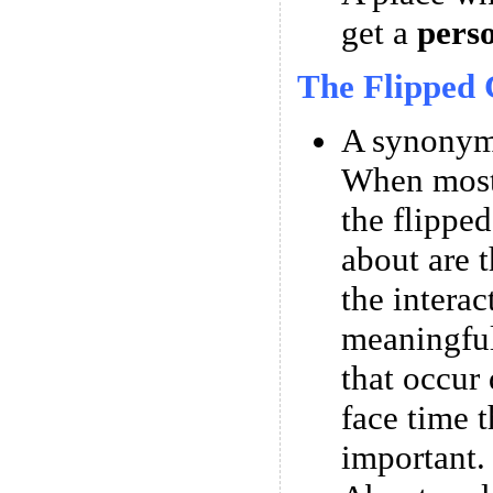
get a
pers
The Flipped 
A synonym 
When most
the flipped
about are t
the interac
meaningful
that occur 
face time t
important.