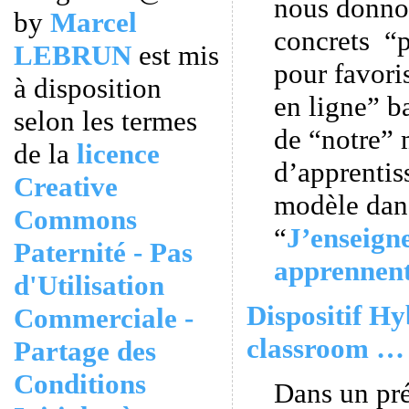
nous donno
by
Marcel
concrets “p
LEBRUN
est mis
pour favori
à disposition
en ligne” ba
selon les termes
de “notre”
de la
licence
d’apprentiss
Creative
modèle dans
Commons
“
J’enseigne
Paternité - Pas
apprennen
d'Utilisation
Dispositif Hy
Commerciale -
classroom … 
Partage des
Conditions
Dans un pr