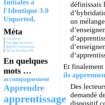
Initiales à
définissais 
l'Identique 3.0
d’hybridati
Unported
.
un mélange 
d’enseigne
Méta
d’apprentis
Connexion
Flux
RSS
des articles
d’enseigne
RSS
des commentaires
Site de WordPress-FR
d’apprentis
En quelques
Et finalement
mots …
ils apprenne
accompagnement
Des lecteur
Apprendre
demandé de
apprentissage
dispositif 