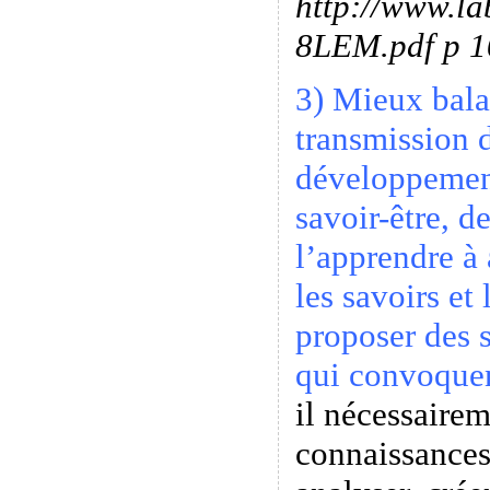
http://www.la
8LEM.pdf p 1
3) Mieux bala
transmission d
développement
savoir-être, d
l’apprendre à 
les savoirs et
proposer des 
qui convoquen
il nécessairem
connaissances