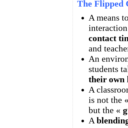
The Flipped 
A means 
interactio
contact ti
and teache
An enviro
students t
their own 
A classroo
is not the 
but the «
g
A
blendin