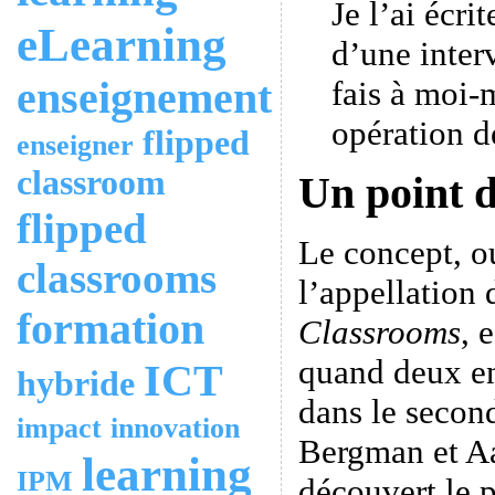
Je l’ai écri
eLearning
d’une inte
enseignement
fais à moi
opération de
flipped
enseigner
classroom
Un point d
flipped
Le concept, o
classrooms
l’appellation
formation
Classrooms
, 
quand deux en
ICT
hybride
dans le secon
impact
innovation
Bergman et A
learning
IPM
découvert le p