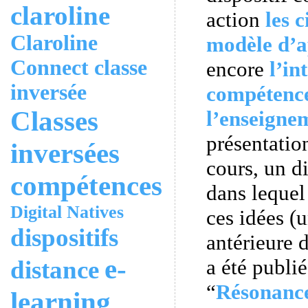
claroline
action
les 
Claroline
modèle d’a
Connect
classe
encore
l’in
inversée
compétenc
Classes
l’enseigne
présentatio
inversées
cours, un d
compétences
dans lequel
Digital Natives
ces idées (
dispositifs
antérieure 
e-
a été publi
distance
“
Résonanc
learning