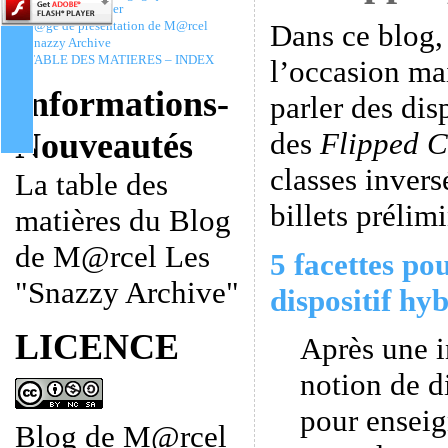
Christophe Batier
Dans ce blog,
P@ge de présentation de M@rcel
Snazzy Archive
TABLE DES MATIERES – INDEX
l’occasion ma
Informations-
parler des dis
des
Flipped C
Nouveautés
classes invers
La table des
billets prélimi
matières du Blog
de M@rcel Les
5 facettes po
"Snazzy Archive"
dispositif hyb
LICENCE
Après une i
notion de d
pour enseig
Blog de M@rcel