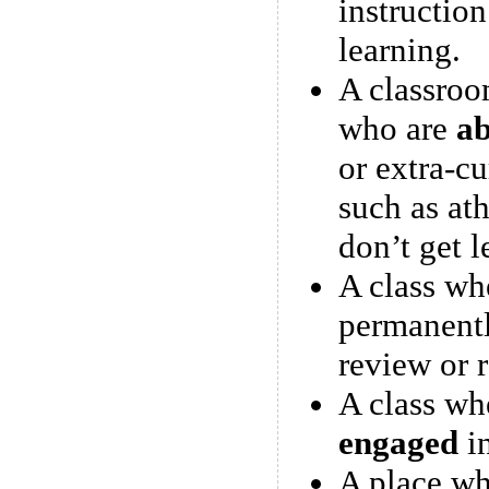
instruction
learning.
A classroo
who are
ab
or extra-cu
such as ath
don’t get l
A class wh
permanent
review or 
A class whe
engaged
in
A place wh