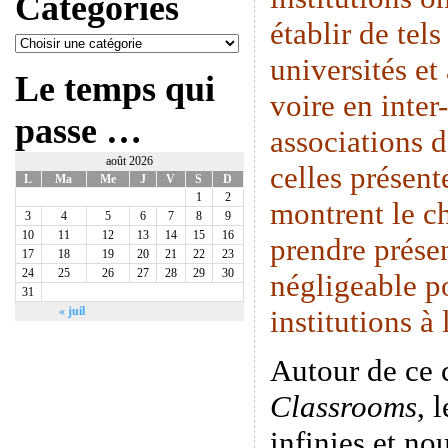
Catégories
établir de tels
universités et
Le temps qui
voire en inte
passe …
associations 
août 2026
celles présen
L
Ma
Me
J
V
S
D
1
2
montrent le c
3
4
5
6
7
8
9
10
11
12
13
14
15
16
prendre prése
17
18
19
20
21
22
23
24
25
26
27
28
29
30
négligeable p
31
institutions à
« juil
Autour de ce
Classrooms
, 
infinies et n