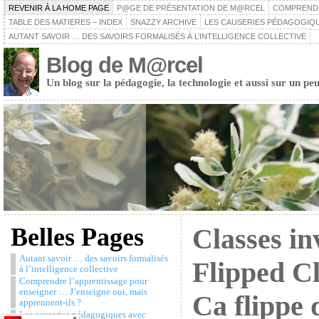
REVENIR À LA HOME PAGE
P@GE DE PRÉSENTATION DE M@RCEL
COMPRENDRE
TABLE DES MATIERES – INDEX
SNAZZY ARCHIVE
LES CAUSERIES PÉDAGOGIQU
AUTANT SAVOIR … DES SAVOIRS FORMALISÉS À L’INTELLIGENCE COLLECTIVE
Blog de M@rcel
Un blog sur la pédagogie, la technologie et aussi sur un peu
Belles Pages
Classes in
Autant savoir … des savoirs formalisés
Flipped C
à l’intelligence collective
Comprendre l’apprentissage pour
enseigner … J’enseigne oui, mais
Ca flippe 
apprennent-ils ?
Les causeries pédagogiques avec