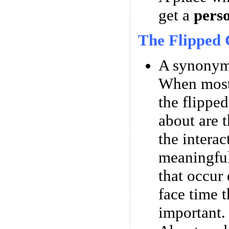
get a
pers
The Flipped 
A synonym 
When most
the flipped
about are t
the interac
meaningful
that occur 
face time t
important.