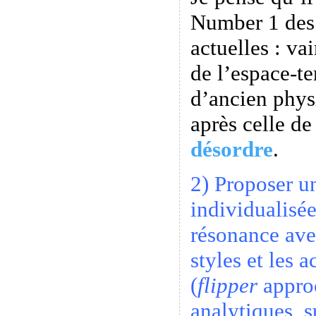
Number 1 des
actuelles : va
de l’espace-t
d’ancien phys
après celle d
désordre
.
2) Proposer u
individualisé
résonance ave
styles et les 
(
flipper
approc
analytiques, s