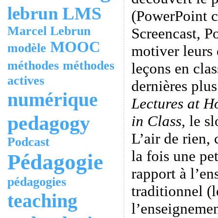
lebrun
LMS
(PowerPoint 
Marcel Lebrun
Screencast, P
MOOC
modèle
motiver leurs 
méthodes
méthodes
leçons en clas
actives
dernières plus
numérique
Lectures at 
pedagogy
in Class
, le s
L’air de rien,
Podcast
la fois une pe
Pédagogie
rapport à l’en
pédagogies
traditionnel (
teaching
l’enseigneme