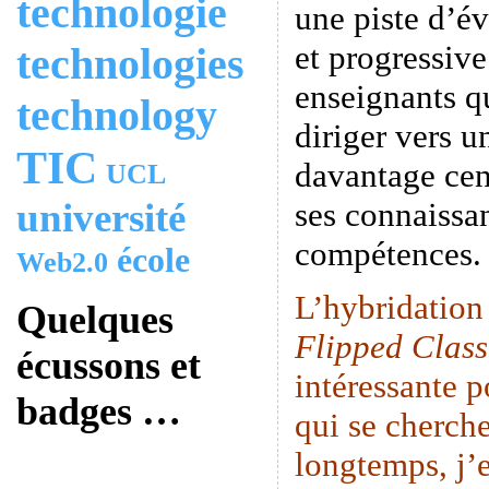
technologie
une piste d’é
et progressive
technologies
enseignants q
technology
diriger vers u
TIC
davantage cen
UCL
université
ses connaissan
compétences.
école
Web2.0
L’hybridation
Quelques
Flipped Clas
écussons et
intéressante p
badges …
qui se cherche
longtemps, j’