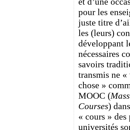
et d’une occa
pour les ensei
juste titre d’a
les (leurs) co
développant l
nécessaires c
savoirs tradit
transmis ne « 
chose » comme
MOOC (
Mass
Courses
) dans
« cours » des 
universités so