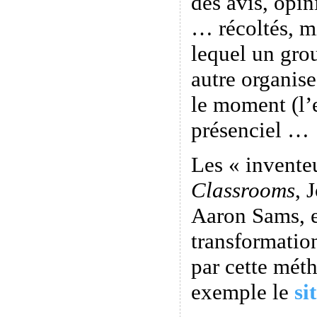
des avis, opi
… récoltés, m
lequel un gro
autre organis
le moment (l’
présenciel …
Les « invente
Classrooms
, 
Aaron Sams, e
transformatio
par cette méth
exemple le
si