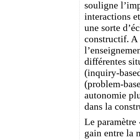
souligne l’im
interactions e
une sorte d’é
constructif. A
l’enseignemen
différentes si
(inquiry-base
(problem-base
autonomie plu
dans la constr
Le paramètre «
gain entre la