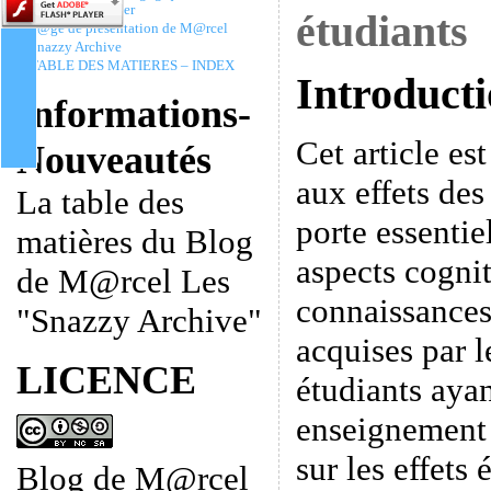
Christophe Batier
étudiants
P@ge de présentation de M@rcel
Snazzy Archive
TABLE DES MATIERES – INDEX
Introduct
Informations-
Cet article est
Nouveautés
aux effets des 
La table des
porte essentie
matières du Blog
aspects cogniti
de M@rcel Les
connaissances
"Snazzy Archive"
acquises par l
LICENCE
étudiants aya
enseignement 
sur les effets 
Blog de M@rcel