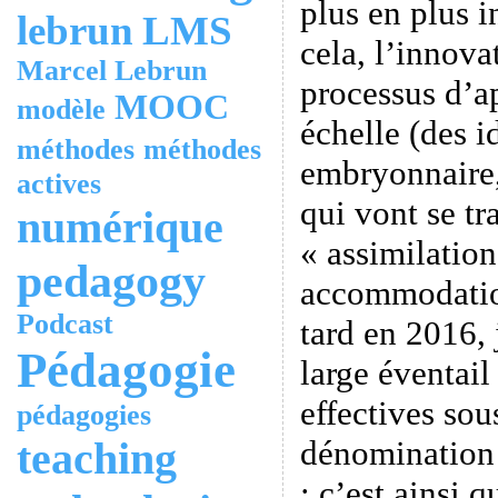
plus en plus i
lebrun
LMS
cela, l’innova
Marcel Lebrun
processus d’a
MOOC
modèle
échelle (des i
méthodes
méthodes
embryonnaire,
actives
qui vont se tr
numérique
« assimilation
pedagogy
accommodatio
Podcast
tard en 2016, 
Pédagogie
large éventail
effectives sou
pédagogies
teaching
dénomination 
: c’est ainsi 