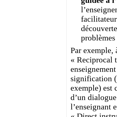
guidée à l
l’enseigne
facilitateu
découverte
problèmes
Par exemple, 
« Reciprocal 
enseignement 
signification 
exemple) est c
d’un dialogue 
l’enseignant e
« Direct instr