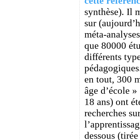
cette référen
synthèse). Il
sur (aujourd’
méta-analyses
que 80000 étu
différents ty
pédagogiques
en tout, 300 m
âge d’école » 
18 ans) ont ét
recherches sur
l’apprentissag
dessous (tiré