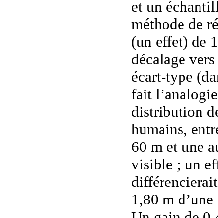
et un échantil
méthode de ré
(un effet) de 
décalage vers
écart-type (da
fait l’analogi
distribution de
humains, entr
60 m et une au
visible ; un ef
différencierai
1,80 m d’une a
Un gain de 0,