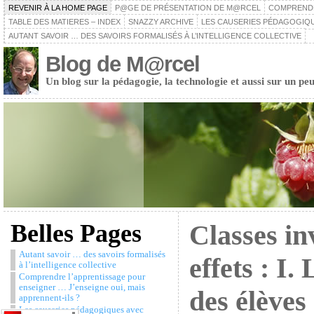
REVENIR À LA HOME PAGE
P@GE DE PRÉSENTATION DE M@RCEL
COMPRENDRE
TABLE DES MATIERES – INDEX
SNAZZY ARCHIVE
LES CAUSERIES PÉDAGOGIQU
AUTANT SAVOIR … DES SAVOIRS FORMALISÉS À L’INTELLIGENCE COLLECTIVE
Blog de M@rcel
Un blog sur la pédagogie, la technologie et aussi sur un peu
Belles Pages
Classes in
Autant savoir … des savoirs formalisés
effets : I.
à l’intelligence collective
Comprendre l’apprentissage pour
enseigner … J’enseigne oui, mais
des élèves 
apprennent-ils ?
Les causeries pédagogiques avec