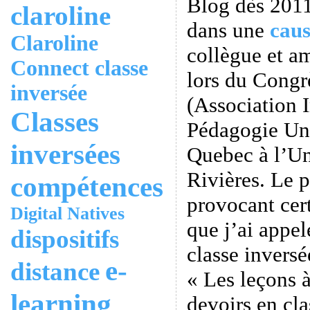
Blog dès 2011,
claroline
dans une
caus
Claroline
collègue et a
Connect
classe
lors du Cong
inversée
(Association I
Classes
Pédagogie Uni
inversées
Quebec à l’Un
Rivières. Le 
compétences
provocant cert
Digital Natives
que j’ai appel
dispositifs
classe inversé
e-
distance
« Les leçons à
learning
devoirs en cl