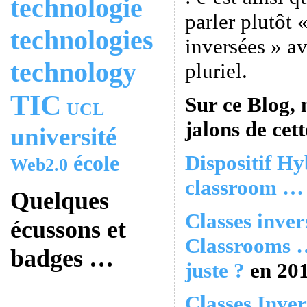
technologie
parler plutôt 
technologies
inversées » a
technology
pluriel.
TIC
Sur ce Blog, 
UCL
jalons de cett
université
Dispositif Hy
école
Web2.0
classroom … 
Quelques
Classes inver
écussons et
Classrooms …
badges …
juste ?
en 20
Classes Inver