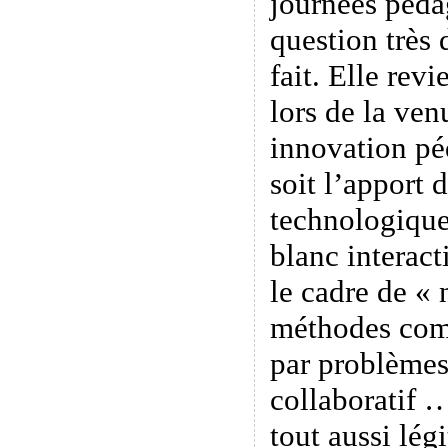
journées péda
question très 
fait. Elle rev
lors de la ve
innovation p
soit l’apport d
technologiques
blanc interac
le cadre de « 
méthodes com
par problèmes
collaboratif 
tout aussi lég