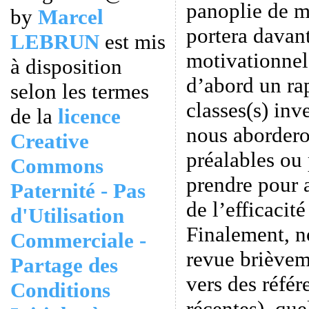
panoplie de m
by
Marcel
portera davan
LEBRUN
est mis
motivationnel
à disposition
d’abord un ra
selon les termes
classes(s) inv
de la
licence
nous aborder
Creative
préalables ou
Commons
prendre pour 
Paternité - Pas
de l’efficacit
d'Utilisation
Finalement, n
Commerciale -
revue brièvem
Partage des
vers des référ
Conditions
récentes), que