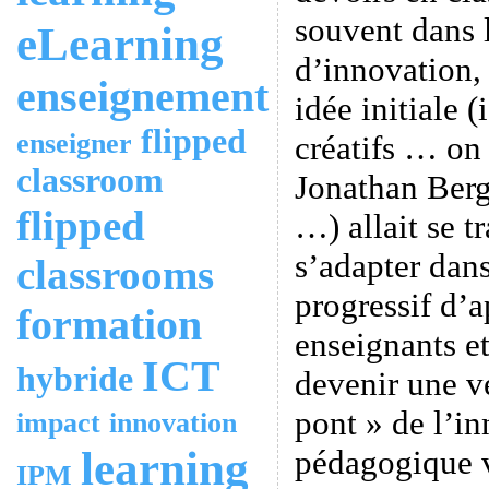
souvent dans 
eLearning
d’innovation, 
enseignement
idée initiale 
flipped
enseigner
créatifs … on
classroom
Jonathan Ber
flipped
…) allait se t
s’adapter dan
classrooms
progressif d’a
formation
enseignants e
ICT
hybride
devenir une vé
pont » de l’i
impact
innovation
learning
pédagogique v
IPM