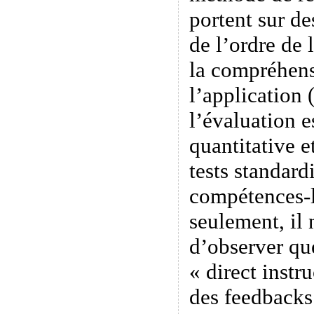
portent sur de
de l’ordre de 
la compréhens
l’application 
l’évaluation e
quantitative e
tests standard
compétences-là
seulement, il 
d’observer qu
« direct instr
des feedbacks 