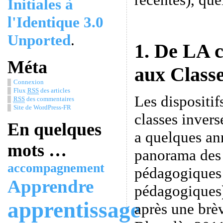
Initiales à
l'Identique 3.0
Unported
.
1. De LA c
Méta
aux Class
Connexion
Flux
RSS
des articles
Les dispositi
RSS
des commentaires
Site de WordPress-FR
classes invers
En quelques
a quelques an
mots …
panorama des 
accompagnement
pédagogiques 
Apprendre
pédagogiques)
apprentissage
après une brèv