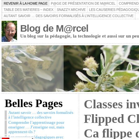
REVENIR À LA HOME PAGE
P@GE DE PRÉSENTATION DE M@RCEL
COMPRENDRE
TABLE DES MATIERES – INDEX
SNAZZY ARCHIVE
LES CAUSERIES PÉDAGOGIQU
AUTANT SAVOIR … DES SAVOIRS FORMALISÉS À L’INTELLIGENCE COLLECTIVE
Blog de M@rcel
Un blog sur la pédagogie, la technologie et aussi sur un peu
Belles Pages
Classes in
Autant savoir … des savoirs formalisés
Flipped C
à l’intelligence collective
Comprendre l’apprentissage pour
enseigner … J’enseigne oui, mais
Ca flippe 
apprennent-ils ?
Les causeries pédagogiques avec