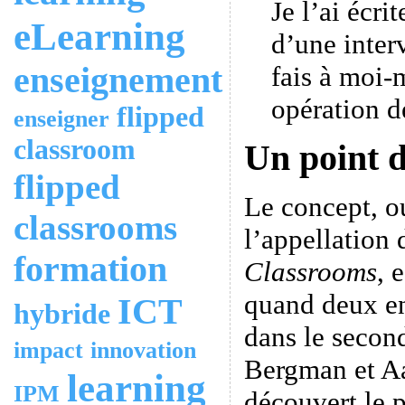
Je l’ai écri
eLearning
d’une inte
enseignement
fais à moi
opération de
flipped
enseigner
classroom
Un point d
flipped
Le concept, o
classrooms
l’appellation
formation
Classrooms
, 
quand deux en
ICT
hybride
dans le secon
impact
innovation
Bergman et A
learning
IPM
découvert le p