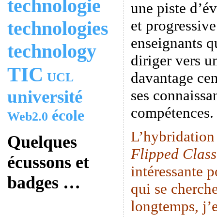
technologie
une piste d’é
et progressive
technologies
enseignants q
technology
diriger vers u
TIC
davantage cen
UCL
université
ses connaissan
compétences.
école
Web2.0
L’hybridation
Quelques
Flipped Clas
écussons et
intéressante p
badges …
qui se cherche
longtemps, j’