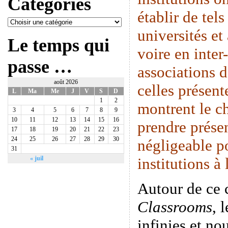
Catégories
établir de tels
universités et
Le temps qui
voire en inte
passe …
associations 
août 2026
celles présen
L
Ma
Me
J
V
S
D
1
2
montrent le c
3
4
5
6
7
8
9
10
11
12
13
14
15
16
prendre prése
17
18
19
20
21
22
23
24
25
26
27
28
29
30
négligeable p
31
institutions à
« juil
Autour de ce
Classrooms
, 
infinies et n