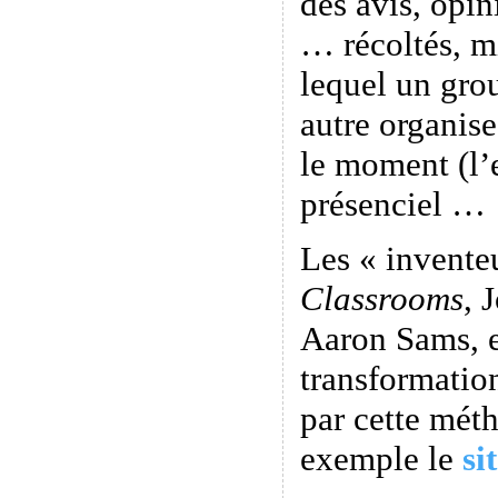
des avis, opi
… récoltés, m
lequel un gro
autre organis
le moment (l’
présenciel …
Les « invente
Classrooms
, 
Aaron Sams, e
transformatio
par cette méth
exemple le
si