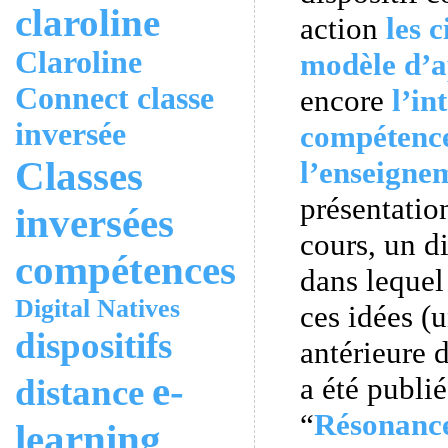
claroline
action
les 
Claroline
modèle d’a
Connect
classe
encore
l’in
inversée
compétenc
Classes
l’enseigne
présentatio
inversées
cours, un d
compétences
dans lequel
Digital Natives
ces idées (
dispositifs
antérieure 
e-
a été publi
distance
“
Résonanc
learning