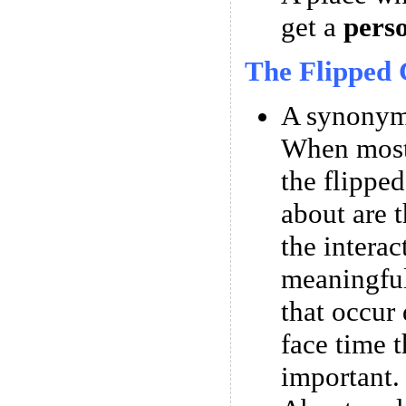
get a
pers
The Flipped 
A synonym 
When most
the flipped
about are t
the interac
meaningful
that occur 
face time t
important.