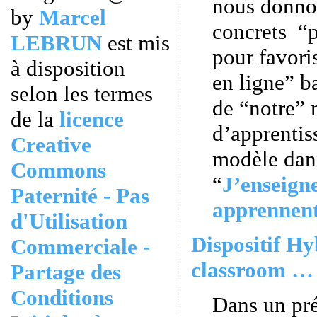
nous donno
by
Marcel
concrets “p
LEBRUN
est mis
pour favori
à disposition
en ligne” ba
selon les termes
de “notre”
de la
licence
d’apprentiss
Creative
modèle dans
Commons
“
J’enseigne
Paternité - Pas
apprennen
d'Utilisation
Dispositif Hy
Commerciale -
classroom … 
Partage des
Conditions
Dans un pr