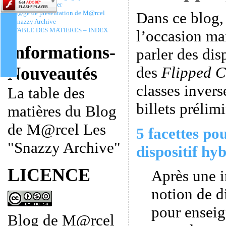
Christophe Batier
Dans ce blog,
P@ge de présentation de M@rcel
Snazzy Archive
TABLE DES MATIERES – INDEX
l’occasion ma
Informations-
parler des dis
des
Flipped C
Nouveautés
classes invers
La table des
billets prélimi
matières du Blog
de M@rcel Les
5 facettes po
"Snazzy Archive"
dispositif hyb
LICENCE
Après une i
notion de d
pour enseig
Blog de M@rcel