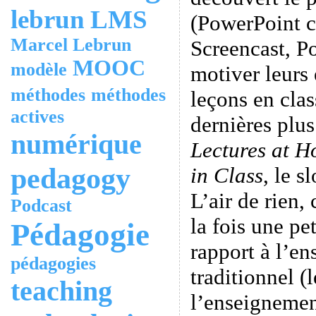
lebrun
LMS
(PowerPoint 
Marcel Lebrun
Screencast, P
MOOC
modèle
motiver leurs 
méthodes
méthodes
leçons en clas
actives
dernières plus
numérique
Lectures at 
pedagogy
in Class
, le s
L’air de rien,
Podcast
la fois une pe
Pédagogie
rapport à l’en
pédagogies
traditionnel (
teaching
l’enseigneme