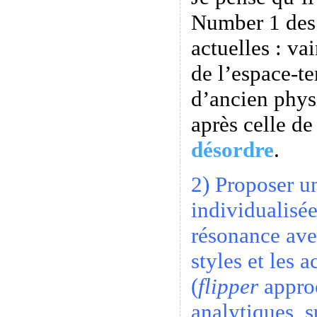
Number 1 des
actuelles : va
de l’espace-t
d’ancien phys
après celle d
désordre
.
2) Proposer u
individualisé
résonance ave
styles et les 
(
flipper
approc
analytiques, s