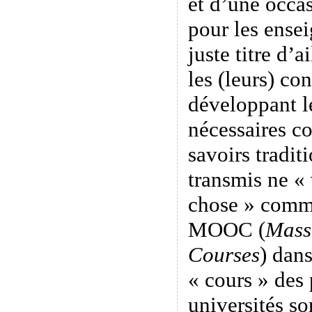
et d’une occa
pour les ensei
juste titre d’a
les (leurs) co
développant l
nécessaires c
savoirs tradit
transmis ne « 
chose » comme
MOOC (
Mass
Courses
) dans
« cours » des 
universités so