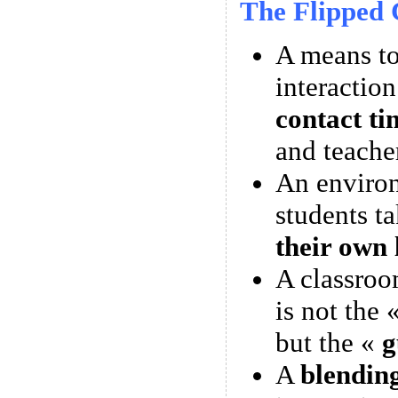
The Flipped 
A means 
interactio
contact ti
and teache
An enviro
students t
their own 
A classroo
is not the 
but the «
g
A
blendin