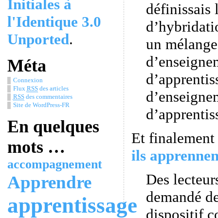
Initiales à
définissais 
l'Identique 3.0
d’hybridati
Unported
.
un mélange 
d’enseigne
Méta
d’apprentis
Connexion
Flux
RSS
des articles
d’enseigne
RSS
des commentaires
Site de WordPress-FR
d’apprentis
En quelques
Et finalement
mots …
ils apprenne
accompagnement
Des lecteur
Apprendre
demandé de
apprentissage
dispositif 