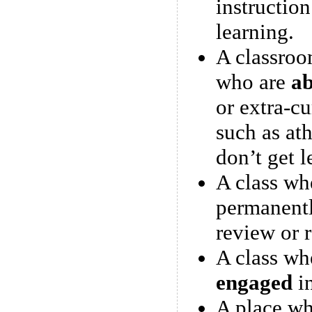
instruction
learning.
A classroo
who are
ab
or extra-cu
such as ath
don’t get l
A class wh
permanent
review or 
A class whe
engaged
in
A place wh