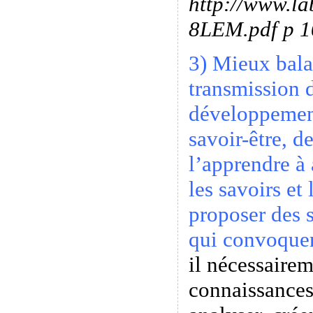
http://www.la
8LEM.pdf p 1
3) Mieux bala
transmission d
développement
savoir-être, d
l’apprendre à 
les savoirs et
proposer des 
qui convoquen
il nécessairem
connaissances