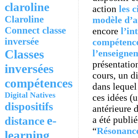
claroline
action
les 
Claroline
modèle d’a
Connect
classe
encore
l’in
inversée
compétenc
Classes
l’enseigne
présentatio
inversées
cours, un d
compétences
dans lequel
Digital Natives
ces idées (
dispositifs
antérieure 
e-
a été publi
distance
“
Résonanc
learning