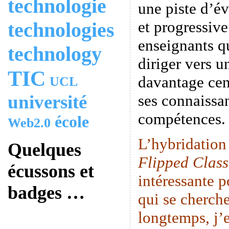
technologie
une piste d’é
et progressive
technologies
enseignants q
technology
diriger vers u
TIC
davantage cen
UCL
université
ses connaissan
compétences.
école
Web2.0
L’hybridation
Quelques
Flipped Clas
écussons et
intéressante p
badges …
qui se cherche
longtemps, j’