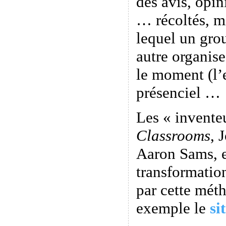
des avis, opi
… récoltés, m
lequel un gro
autre organis
le moment (l’
présenciel …
Les « invente
Classrooms
, 
Aaron Sams, e
transformatio
par cette méth
exemple le
si