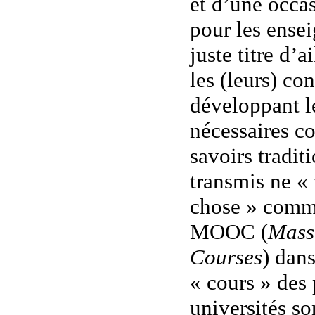
et d’une occa
pour les ensei
juste titre d’a
les (leurs) co
développant l
nécessaires c
savoirs tradit
transmis ne « 
chose » comme
MOOC (
Mass
Courses
) dans
« cours » des 
universités so