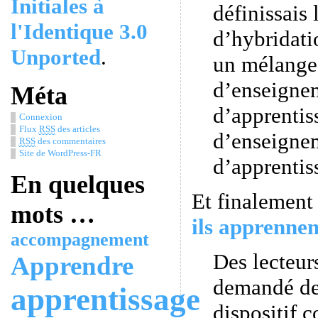
Initiales à
définissais 
l'Identique 3.0
d’hybridati
Unported
.
un mélange 
d’enseigne
Méta
d’apprentis
Connexion
Flux
RSS
des articles
d’enseigne
RSS
des commentaires
Site de WordPress-FR
d’apprentis
En quelques
Et finalement
mots …
ils apprenne
accompagnement
Des lecteur
Apprendre
demandé de
apprentissage
dispositif 