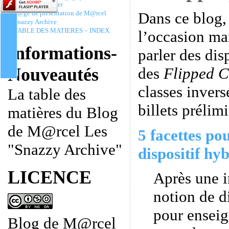
Christophe Batier
Dans ce blog,
P@ge de présentation de M@rcel
Snazzy Archive
TABLE DES MATIERES – INDEX
l’occasion ma
Informations-
parler des dis
des
Flipped C
Nouveautés
classes invers
La table des
billets prélimi
matières du Blog
de M@rcel Les
5 facettes po
"Snazzy Archive"
dispositif hyb
LICENCE
Après une i
notion de d
pour enseig
Blog de M@rcel