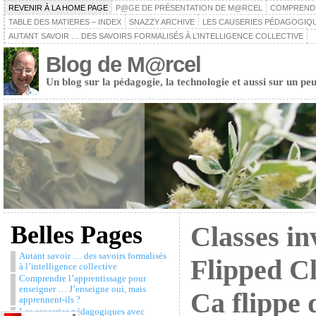
REVENIR À LA HOME PAGE
P@GE DE PRÉSENTATION DE M@RCEL
COMPRENDRE
TABLE DES MATIERES – INDEX
SNAZZY ARCHIVE
LES CAUSERIES PÉDAGOGIQU
AUTANT SAVOIR … DES SAVOIRS FORMALISÉS À L’INTELLIGENCE COLLECTIVE
Blog de M@rcel
Un blog sur la pédagogie, la technologie et aussi sur un peu
Belles Pages
Classes in
Autant savoir … des savoirs formalisés
Flipped C
à l’intelligence collective
Comprendre l’apprentissage pour
enseigner … J’enseigne oui, mais
Ca flippe 
apprennent-ils ?
Les causeries pédagogiques avec