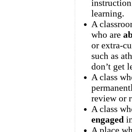
instruction
learning.
A classroo
who are
ab
or extra-cu
such as ath
don’t get l
A class wh
permanent
review or 
A class whe
engaged
in
A place wh