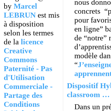
nous donno
by
Marcel
concrets “p
LEBRUN
est mis
pour favori
à disposition
en ligne” ba
selon les termes
de “notre”
de la
licence
d’apprentiss
Creative
modèle dans
Commons
“
J’enseigne
Paternité - Pas
apprennen
d'Utilisation
Dispositif Hy
Commerciale -
classroom … 
Partage des
Conditions
Dans un pr