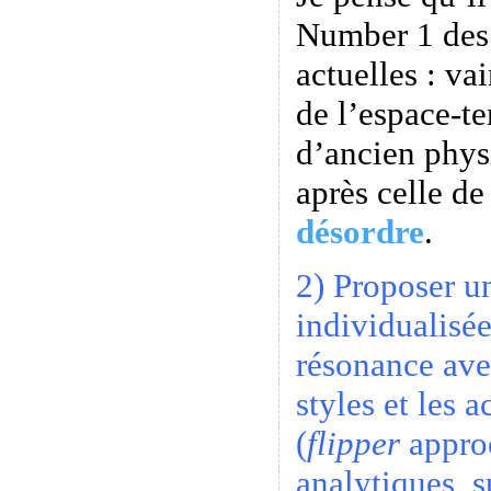
Number 1 des
actuelles : va
de l’espace-t
d’ancien phys
après celle d
désordre
.
2) Proposer u
individualisé
résonance ave
styles et les 
(
flipper
approc
analytiques, s