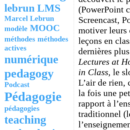
lebrun
LMS
(PowerPoint 
Marcel Lebrun
Screencast, P
MOOC
modèle
motiver leurs 
méthodes
méthodes
leçons en clas
actives
dernières plus
numérique
Lectures at 
pedagogy
in Class
, le s
L’air de rien,
Podcast
la fois une pe
Pédagogie
rapport à l’en
pédagogies
traditionnel (
teaching
l’enseigneme