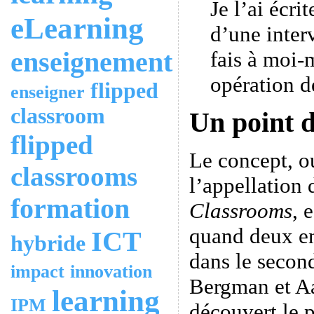
Je l’ai écri
eLearning
d’une inte
enseignement
fais à moi
opération de
flipped
enseigner
classroom
Un point d
flipped
Le concept, o
classrooms
l’appellation
formation
Classrooms
, 
quand deux en
ICT
hybride
dans le secon
impact
innovation
Bergman et A
learning
IPM
découvert le p