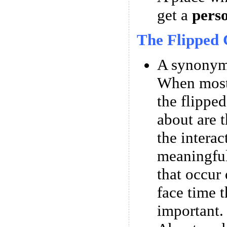
get a
pers
The Flipped 
A synonym 
When most
the flipped
about are t
the interac
meaningful
that occur 
face time t
important.