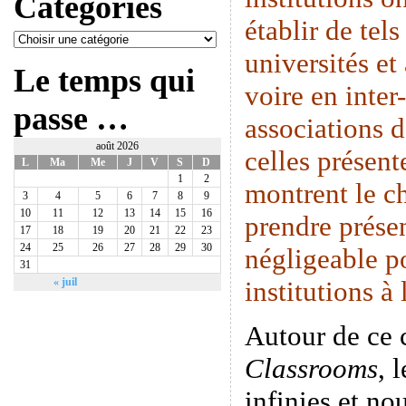
Catégories
établir de tels
universités et
Le temps qui
voire en inte
passe …
associations 
août 2026
celles présen
L
Ma
Me
J
V
S
D
1
2
montrent le c
3
4
5
6
7
8
9
10
11
12
13
14
15
16
prendre prése
17
18
19
20
21
22
23
24
25
26
27
28
29
30
négligeable p
31
institutions à
« juil
Autour de ce
Classrooms
, 
infinies et n