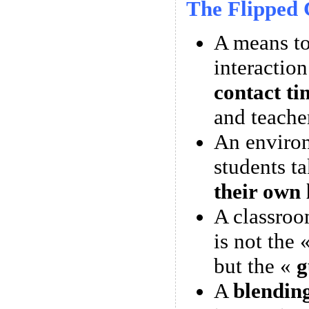
The Flipped 
A means 
interactio
contact ti
and teache
An enviro
students t
their own 
A classroo
is not the 
but the «
g
A
blendin