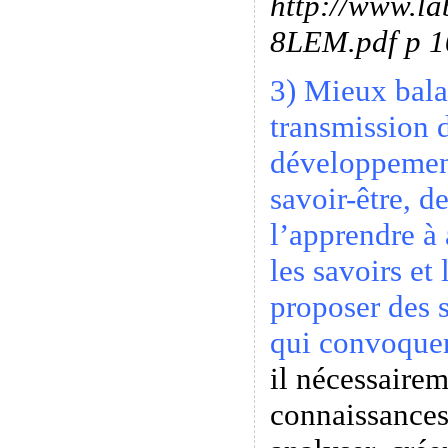
http://www.la
8LEM.pdf p 1
3) Mieux bala
transmission d
développement
savoir-être, d
l’apprendre à 
les savoirs et
proposer des 
qui convoquen
il nécessairem
connaissances