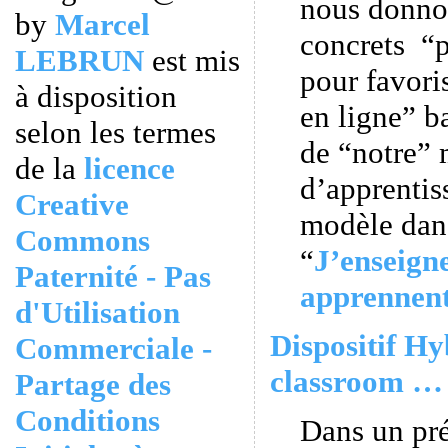
nous donno
by
Marcel
concrets “p
LEBRUN
est mis
pour favori
à disposition
en ligne” ba
selon les termes
de “notre”
de la
licence
d’apprentiss
Creative
modèle dans
Commons
“
J’enseigne
Paternité - Pas
apprennen
d'Utilisation
Dispositif Hy
Commerciale -
classroom … 
Partage des
Conditions
Dans un pr