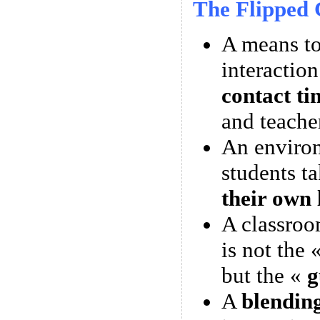
The Flipped 
A means 
interactio
contact ti
and teache
An enviro
students t
their own 
A classroo
is not the 
but the «
g
A
blendin