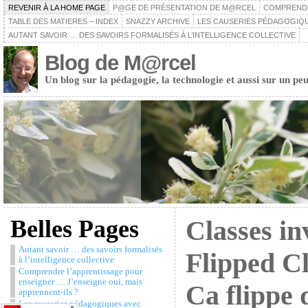
REVENIR À LA HOME PAGE
P@GE DE PRÉSENTATION DE M@RCEL
COMPRENDRE
TABLE DES MATIERES – INDEX
SNAZZY ARCHIVE
LES CAUSERIES PÉDAGOGIQU
AUTANT SAVOIR … DES SAVOIRS FORMALISÉS À L’INTELLIGENCE COLLECTIVE
Blog de M@rcel
Un blog sur la pédagogie, la technologie et aussi sur un peu
Belles Pages
Classes in
Autant savoir … des savoirs formalisés
Flipped C
à l’intelligence collective
Comprendre l’apprentissage pour
enseigner … J’enseigne oui, mais
Ca flippe 
apprennent-ils ?
Les causeries pédagogiques avec