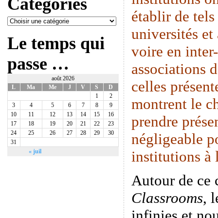
Catégories
établir de tels
universités et
Le temps qui
voire en inte
passe …
associations 
août 2026
celles présen
L
Ma
Me
J
V
S
D
1
2
montrent le c
3
4
5
6
7
8
9
10
11
12
13
14
15
16
prendre prése
17
18
19
20
21
22
23
24
25
26
27
28
29
30
négligeable p
31
institutions à
« juil
Autour de ce
Classrooms
, 
infinies et n