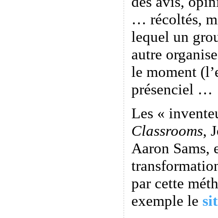
des avis, opi
… récoltés, m
lequel un gro
autre organis
le moment (l’
présenciel …
Les « invente
Classrooms
, 
Aaron Sams, e
transformatio
par cette méth
exemple le
si