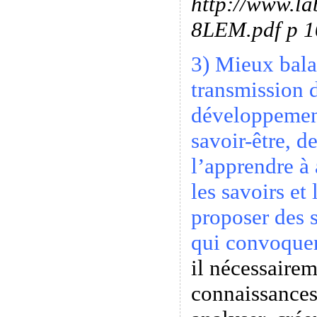
http://www.la
8LEM.pdf p 1
3) Mieux bala
transmission d
développement
savoir-être, d
l’apprendre à 
les savoirs et
proposer des 
qui convoquen
il nécessairem
connaissances