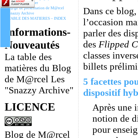
Christophe Batier
Dans ce blog,
P@ge de présentation de M@rcel
Snazzy Archive
TABLE DES MATIERES – INDEX
l’occasion ma
Informations-
parler des dis
des
Flipped C
Nouveautés
classes invers
La table des
billets prélimi
matières du Blog
de M@rcel Les
5 facettes po
"Snazzy Archive"
dispositif hyb
LICENCE
Après une i
notion de d
pour enseig
Blog de M@rcel