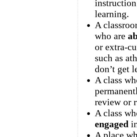
instruction
learning.
A classroo
who are
ab
or extra-cu
such as ath
don’t get l
A class wh
permanent
review or 
A class whe
engaged
in
A place wh