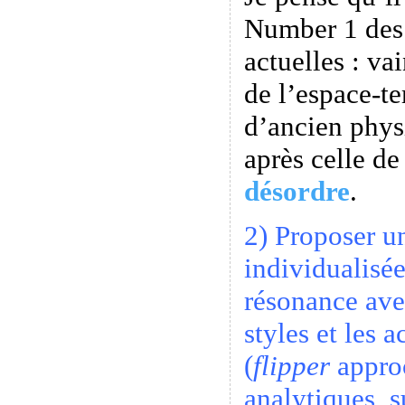
Number 1 des
actuelles : va
de l’espace-t
d’ancien phys
après celle d
désordre
.
2) Proposer u
individualisé
résonance ave
styles et les 
(
flipper
approc
analytiques, s