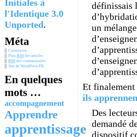
Initiales à
définissais 
l'Identique 3.0
d’hybridati
Unported
.
un mélange 
d’enseigne
Méta
d’apprentis
Connexion
Flux
RSS
des articles
d’enseigne
RSS
des commentaires
Site de WordPress-FR
d’apprentis
En quelques
Et finalement
mots …
ils apprenne
accompagnement
Des lecteur
Apprendre
demandé de
apprentissage
dispositif 