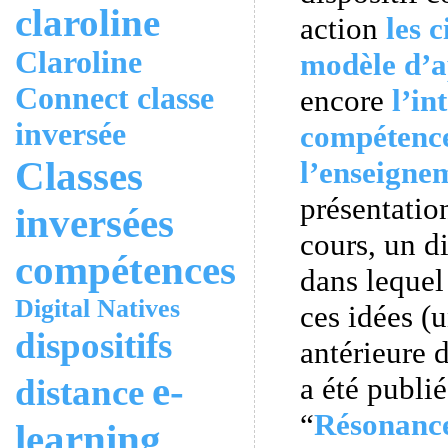
claroline
action
les 
Claroline
modèle d’a
Connect
classe
encore
l’in
inversée
compétenc
Classes
l’enseigne
présentatio
inversées
cours, un d
compétences
dans lequel
Digital Natives
ces idées (
dispositifs
antérieure 
e-
a été publi
distance
“
Résonanc
learning