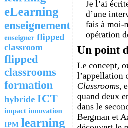
Je l’ai écri
eLearning
d’une inte
enseignement
fais à moi
opération de
flipped
enseigner
classroom
Un point d
flipped
Le concept, o
classrooms
l’appellation
formation
Classrooms
, 
quand deux en
ICT
hybride
dans le secon
impact
innovation
Bergman et A
learning
IPM
découvert le p