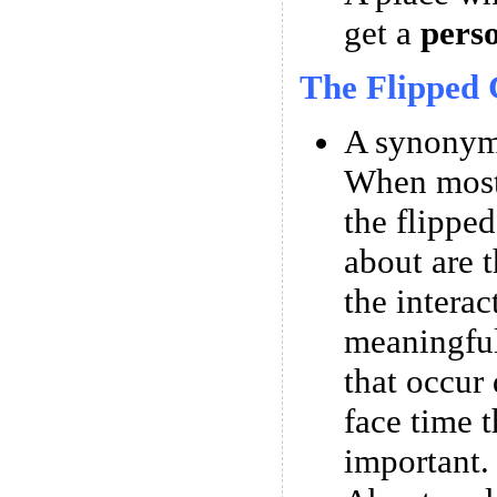
get a
pers
The Flipped 
A synonym 
When most
the flipped
about are t
the interac
meaningful
that occur 
face time t
important.