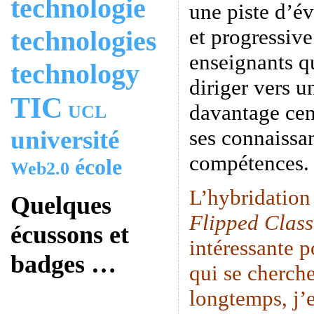
technologie
une piste d’é
et progressive
technologies
enseignants q
technology
diriger vers u
TIC
davantage cen
UCL
université
ses connaissan
compétences.
école
Web2.0
L’hybridation
Quelques
Flipped Clas
écussons et
intéressante p
badges …
qui se cherche
longtemps, j’