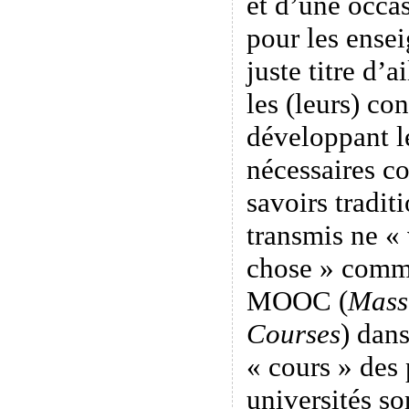
et d’une occa
pour les ensei
juste titre d’a
les (leurs) co
développant l
nécessaires c
savoirs tradit
transmis ne « 
chose » comme
MOOC (
Mass
Courses
) dans
« cours » des 
universités so