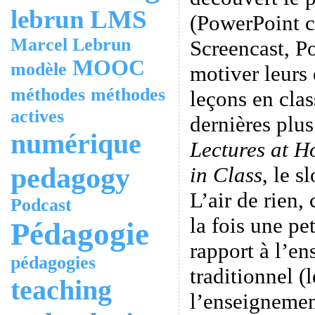
lebrun
LMS
(PowerPoint 
Marcel Lebrun
Screencast, P
MOOC
modèle
motiver leurs 
méthodes
méthodes
leçons en clas
actives
dernières plus
numérique
Lectures at 
pedagogy
in Class
, le s
L’air de rien,
Podcast
la fois une pe
Pédagogie
rapport à l’en
pédagogies
traditionnel (
teaching
l’enseigneme